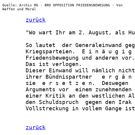
Quelle: Archiv MG - BRD OPPOSITION FRIEDENSBEWEGUNG - Von
Waffen und Moral
zurück
       "Wo wart Ihr am 2. August, als Hu
       So lautet  der Generaleinwand geg
       Kriegsparteien.  E i n ä u g i g 
       Friedensbewegung und anderen vor.

       Das ist verlogen.

       Dieser Einwand will nämlich nicht
       ihrer Bündnispartner   e r g ä n 
       sie  e r s e t z e n.  Deswegen  
       Arguments vor  einem zunehmenden 
       einer Kritik an den westlichen Al
       den Schuldspruch  gegen den Irak 
       Vollstreckung in vollem Gange ist
zurück