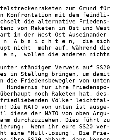
telstreckenraketen zum Grund für

n Konfrontation mit dem feindli-

chselt die alternative Friedens-

tenz von Raketen in Ost und West

art in der West-Ost-Auseinander-

 n  A b s i c h t e n,  die sich

upt nicht  mehr auf. Während die

 e n,  wollen die anderen nichts

unter ständigem Verweis auf SS20

es in Stellung bringen, um damit

n die Friedensbewegler von unten

  Hindernis für ihre Friedenspo-

überhaupt noch Raketen hat, des-

friedliebenden Völker leichtfal-

n! Die NATO von unten ist ausge-

il diese der NATO von oben Argu-

amm durchzuziehen. Dies führt zu

ierung:  Wenn ihr eure SS20 ver-

ht eine "Null-Lösung". Die Frie-

on ihre SS20 abbaut, dann können
