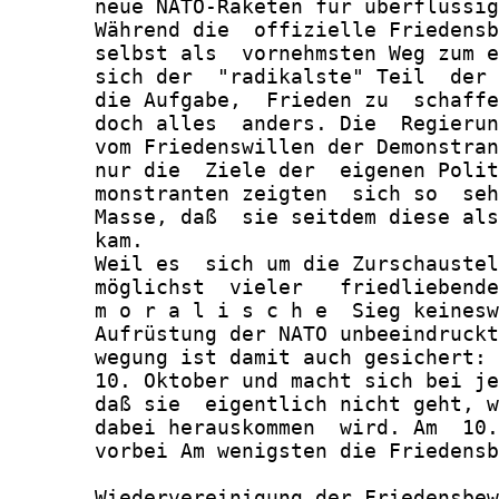
       neue NATO-Raketen für überflüssig
       Während die  offizielle Friedensb
       selbst als  vornehmsten Weg zum e
       sich der  "radikalste" Teil  der 
       die Aufgabe,  Frieden zu  schaffe
       doch alles  anders. Die  Regierun
       vom Friedenswillen der Demonstran
       nur die  Ziele der  eigenen Polit
       monstranten zeigten  sich so  seh
       Masse, daß  sie seitdem diese als
       kam.

       Weil es  sich um die Zurschaustel
       möglichst  vieler   friedliebende
       m o r a l i s c h e  Sieg keinesw
       Aufrüstung der NATO unbeeindruckt
       wegung ist damit auch gesichert: 
       10. Oktober und macht sich bei je
       daß sie  eigentlich nicht geht, w
       dabei herauskommen  wird. Am  10.
       vorbei Am wenigsten die Friedensb
       Wiedervereinigung der Friedensbew