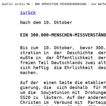
Quelle: Archiv MG - BRD OPPOSITION FRIEDENSBEWEGUNG - Von Waff
zurück
       Nach dem 10. Oktober

       EIN 300.000-MENSCHEN-MISSVERSTÄND
       Bis zum  10. Oktober,  bevor 300.
       stration in  der  Geschichte  der
       mußte in  der Öffentlichkeit  der
       freien Teil Deutschlands zwei alt
       sich heftig  die Ehrlichkeit  des
       machen.

       Auf der  einen Seite die etablier
       gierung, die  sich deshalb  für M
       um die  Sowjetunion mit  Drohunge
       SS20 zu  läutern. Auf der anderen
       Christen im  Verbund mit  Parteip