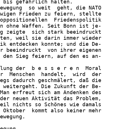
 bis gefährlich halten.

ewegung  so weit  geht, die NATO

wigen Frieden zu feiern, stellte

oppositionellen  Friedenspolitik

n ohne Waffen. Seit Bonn ist je-

g zeigte  sich stark beeindruckt

ten, weil sie darin immer wieder

ik entdecken konnte; und die De-

r beeindruckt  von ihrer eigenen

 den Sieg feiern, auf den es an-

lung der  b e s s e r e n  Moral

r  Menschen  handelt,  wird  der

egs dadurch geschmälert, daß die

 weitergeht. Die Zukunft der Be-

Man erfreut sich am Andenken des

der neuen Aktivität das Problem,

eil nichts so Schönes wie damals

 Oktober  kommt also keiner mehr

ewegung.

egung...
