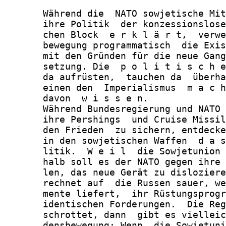
       Während die  NATO sowjetische Mit
       ihre Politik  der konzessionslose
       chen Block  e r k l ä r t,  verwe
       bewegung programmatisch  die Exis
       mit den Gründen für die neue Gang
       setzung. Die  p o l i t i s c h e
       da aufrüsten,  tauchen da  überha
       einen den  Imperialismus  m a c h
       davon  w i s s e n.

       Während Bundesregierung und NATO 
       ihre Pershings  und Cruise Missil
       den Frieden  zu sichern, entdecke
       in den sowjetischen Waffen  d a s
       litik.  W e i l  die Sowjetunion 
       halb soll es der NATO gegen ihre 
       len, das neue Gerät zu disloziere
       rechnet auf  die Russen sauer, we
       mente liefert,  ihr Rüstungsprogr
       identischen Forderungen.  Die Reg
       schrottet, dann  gibt es vielleic
       densbewegung: Wenn  die Sowjetuni