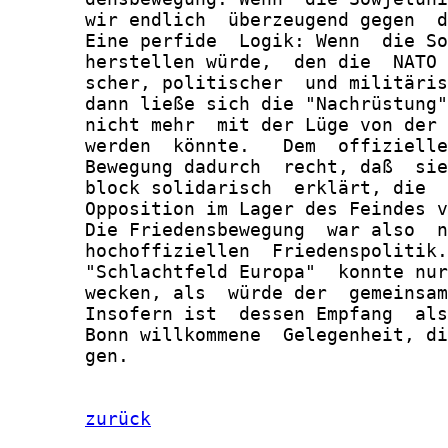
       wir endlich  überzeugend gegen  d
       Eine perfide  Logik: Wenn  die So
       herstellen würde,  den die  NATO 
       scher, politischer  und militäris
       dann ließe sich die "Nachrüstung"
       nicht mehr  mit der Lüge von der 
       werden  könnte.   Dem  offizielle
       Bewegung dadurch  recht, daß  sie
       block solidarisch  erklärt, die  
       Opposition im Lager des Feindes v
       Die Friedensbewegung  war also  n
       hochoffiziellen  Friedenspolitik.
       "Schlachtfeld Europa"  konnte nur
       wecken, als  würde der  gemeinsam
       Insofern ist  dessen Empfang  als
       Bonn willkommene  Gelegenheit, di
       gen.

zurück