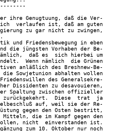
--------

er ihre Genugtuung, daß die Ver-

ich  verlaufen ist, daß am guten

gierung zu gar nicht zu zwingen,

.

tik und Friedensbewegung in eben

nd die jüngsten Vorhaben der Be-

ämlich,  daß es  sich hierbei um

ndelt.  Wenn nämlich  die Grünen

tiven anläßlich des Breshnew-Be-

 die Sowjetunion abhalten wollen

Friedenswillen des Generalsekre-

her Dissidenten zu desavouieren,

er Spaltung zwischen offizieller

 zurückgekehrt.  Diese  trat  ja

elbeschluß auf, weil sie der Re-

üstung gegen den Osten bestritt,

 Mitteln, die im Kampf gegen den

ollen, nicht  einverstanden ist.

gänzung zum 10. Oktober nur noch
