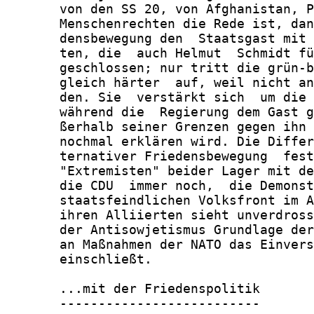
       von den SS 20, von Afghanistan, P
       Menschenrechten die Rede ist, dan
       densbewegung den  Staatsgast mit 
       ten, die  auch Helmut  Schmidt fü
       geschlossen; nur tritt die grün-b
       gleich härter  auf, weil nicht an
       den. Sie  verstärkt sich  um die 
       während die  Regierung dem Gast g
       ßerhalb seiner Grenzen gegen ihn 
       nochmal erklären wird. Die Differ
       ternativer Friedensbewegung  fest
       "Extremisten" beider Lager mit de
       die CDU  immer noch,  die Demonst
       staatsfeindlichen Volksfront im A
       ihren Alliierten sieht unverdross
       der Antisowjetismus Grundlage der
       an Maßnahmen der NATO das Einvers
       einschließt.

       ...mit der Friedenspolitik

       --------------------------
