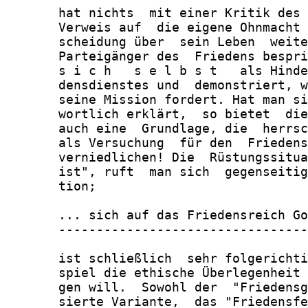
       hat nichts  mit einer Kritik des 
       Verweis auf  die eigene Ohnmacht 
       scheidung über  sein Leben  weite
       Parteigänger des  Friedens bespri
       s i c h   s e l b s t   als Hinde
       densdienstes und  demonstriert, w
       seine Mission fordert. Hat man si
       wortlich erklärt,  so bietet  die
       auch eine  Grundlage, die  herrsc
       als Versuchung  für den  Friedens
       verniedlichen! Die  Rüstungssitua
       ist", ruft  man sich  gegenseitig
       tion;

       ... sich auf das Friedensreich Go
       ---------------------------------
       ist schließlich  sehr folgerichti
       spiel die ethische Überlegenheit 
       gen will.  Sowohl der  "Friedensg
       sierte Variante,  das "Friedensfe