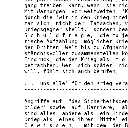
       gang treiben  kann, wenn  sie nic
       Mit Warnungen  vor weltweiten  "K
       durch die "wir in den Krieg hinei
       man sich  nicht der  Tatsachen, v
       Kriegsgegner stellt,  sondern bea
       S c h u l d f r a g e,  die zu je
       rische Aufzählung  möglicher Krie
       der Dritten  Welt bis zu Afghanis
       ständnisvoller zusammenstellen kö
       Eindruck, die den Krieg als  m o 
       betrachten. Wer  sich später  nic
       will, fühlt sich auch berufen,

       ... "uns alle" für den Krieg vera
       ---------------------------------
       Angriffe auf  "das Sicherheitsden
       bilder" sowie  auf "Karriere,  al
       sind alles  andere als  ein Hinde
       Krieg als  eines ihrer  Mittel ei
       G e w i s s e n,   mit dem  der B