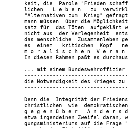
       keit, die  Parole "Frieden schaff
       lichen   L e b e n   zu  verwirkl
       "Alternativen zum  Krieg" gefragt
       mann müssen  über die Möglichkeit
       satz für  das Töten  aufgeklärt w
       nicht aus  der Verlegenheit  ents
       das menschliche  Zusammenleben ge
       es  einem   kritischen  Kopf   ne
       m o r a l i s c h e n  V e r a n 
       In diesen Rahmen paßt es durchaus
       ... mit einem Bundeswehroffizier 
       ---------------------------------
       die Notwendigkeit des Krieges zu 
       ---------------------------------
       Denn die  Integrität der Friedens
       christlichen  wie  demokratischen
       g e g e n ü b e r   A n d e r s d
       etwa irgendeinen Zweifel daran, w
       gungsministeriums auf die Frage "