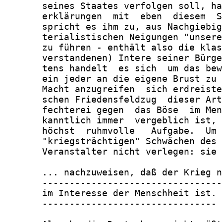
       seines Staates verfolgen soll, ha
       erklärungen  mit  eben  diesem  S
       spricht es ihm zu, aus Nachgiebig
       terialistischen Neigungen "unsere
       zu führen - enthält also die klas
       verstandenen) Intere seiner Bürge
       tens handelt  es sich  um das bew
       ein jeder an die eigene Brust zu 
       Macht anzugreifen  sich erdreiste
       schen Friedensfeldzug  dieser Art
       fechterei gegen  das Böse  im Men
       kanntlich immer  vergeblich ist, 
       höchst  ruhmvolle   Aufgabe.  Um 
       "kriegsträchtigen" Schwächen des 
       Veranstalter nicht verlegen: sie 
       ... nachzuweisen, daß der Krieg n
       ---------------------------------
       im Interesse der Menschheit ist.

       --------------------------------
