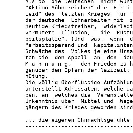
       Als ob  die Deutschen  nicht wüßt
       "Aktion Sühnezeichen" die  E r i 
       Leid" des  letzten Krieges  für "
       der deutsche  Lohnarbeiter mit  s
       heutige Kriegstreiber,  widerlegt
       vermutete  Illusion,   die  Rüstu
       beitsplätze". (Und  was,  wenn  d
       "arbeitssparend und  kapitalinten
       Schwäche des  Volkes je eine Ursa
       ten sie  den Appell  an  den  deu
       M a h n u n g,   den Frieden zu h
       genüber den Opfern der Nazizeit, 
       hütung.

       Die völlig überflüssige Aufzählun
       unterstellt Adressaten, welche da
       ben, an  welches die  Veranstalte
       Unkenntnis über  Mittel und  Wege
       gängern des Krieges geworden sind
       ... die eigenen Ohnmachtsgefühle 
       ---------------------------------