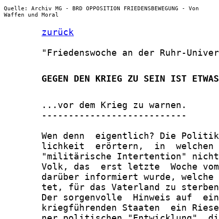
Quelle: Archiv MG - BRD OPPOSITION FRIEDENSBEWEGUNG - Von
Waffen und Moral
zurück
       "Friedenswoche an der Ruhr-Univer
       GEGEN DEN KRIEG ZU SEIN IST ETWAS
       ...vor dem Krieg zu warnen.

       ---------------------------

       Wen denn  eigentlich? Die Politik
       lichkeit  erörtern,  in  welchen 
       "militärische Intertention" nicht
       Volk, das  erst letzte  Woche vom
       darüber informiert wurde, welche 
       tet, für das Vaterland zu sterben
       Der sorgenvolle  Hinweis auf  ein
       kriegführenden Staaten  ein Riese
       ner politischen "Entwicklung", di