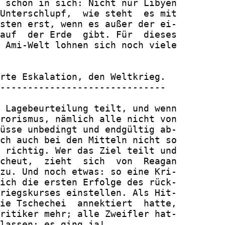
 schon in sich: Nicht nur Libyen

Unterschlupf,  wie steht  es mit

sten erst, wenn es außer der ei-

auf  der Erde  gibt. Für  dieses

 Ami-Welt lohnen sich noch viele

rte Eskalation, den Weltkrieg.

------------------------------

 Lagebeurteilung teilt, und wenn

rorismus, nämlich alle nicht von

üsse unbedingt und endgültig ab-

ch auch bei den Mitteln nicht so

 richtig. Wer das Ziel teilt und

cheut,  zieht  sich  von  Reagan

zu. Und noch etwas: so eine Kri-

ich die ersten Erfolge des rück-

riegskurses einstellen. Als Hit-

ie Tschechei  annektiert  hatte,

ritiker mehr; alle Zweifler hat-

lassen: es ging ja!
