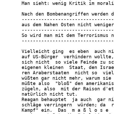
       Man sieht: wenig Kritik im morali
       Nach den Bombenangriffen werden d
       ---------------------------------
       aus dem Nahen Osten nicht weniger
       ---------------------------------
       So wird man mit dem Terrorismus n
       ---------------------------------
       Vielleicht ging  es eben  auch ni
       auf US-Bürger  verhindern wollte,
       sich nicht  so viele Feinde zu sc
       eigenen kleinen  Staat, den Israe
       ren Araberstaaten  nicht so  viel
       wüßten gar nicht mehr, warum sie 
       müßte also  "bloß" den amerikanis
       zügeln, also  mit der Raison d'et
       natürlich nicht tut.

       Reagan behauptet  ja auch  gar ni
       schläge verringern  würden; da  r
       Kampf" ein.  Das  m a ß l o s e  