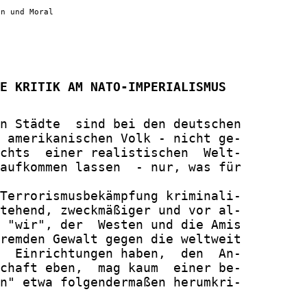
en und Moral
E KRITIK AM NATO-IMPERIALISMUS
n Städte  sind bei den deutschen

 amerikanischen Volk - nicht ge-

chts  einer realistischen  Welt-

aufkommen lassen  - nur, was für

Terrorismusbekämpfung kriminali-

tehend, zweckmäßiger und vor al-

 "wir", der  Westen und die Amis

remden Gewalt gegen die weltweit

  Einrichtungen haben,  den  An-

chaft eben,  mag kaum  einer be-

n" etwa folgendermaßen herumkri-
