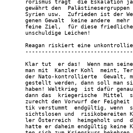
       rorismus trägt  die Eskalation ja
       gewährt den  Palästinesergruppen 
       Syrien usw.  Zufrieden ist der We
       genen Gewalt  keine andere  mehr 
       feine Ziel,  für diese friedliche
       unschuldige Leichen!

       Reagan riskiert eine unkontrollie
       ---------------------------------
       Klar tut  er das!  Wenn man seine
       man mit  Kanzler Kohl  meint, Ter
       der Nato-kontrollierte  Gewalt, m
       gestellt werden, dann soll man si
       haben! Weltkrieg  ist dafür genau
       dann das  kriegerische  Mittel  s
       zurecht den Vorwurf der Feigheit 
       tik verstummt  endgültig, wenn  s
       sichtslosen und  risikobereiten K
       ler Österreich  heimgeholt und  d
       hatte er daheim endgültig keine K
       ten sich zum Kriegskurs bekehren 