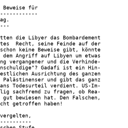
 Beweise für

------------

ag.

---

tten die Libyer das Bombardement

tes  Recht, seine Feinde auf der

schon keine Beweise gibt, könnte

 dem Angriff auf Libyen um etwas

ng vergangener und die Verhinde-

nschuldige"? Gadafi ist ein Hin-

estlichen Ausrichtung des ganzen

 Palästinenser und gibt das ganz

ans Todesurteil verdient. US-Im-

lig sachfremd zu fragen, ob Rea-

 gut bewiesen hat. Den Falschen,

cht getroffen haben!

vergelten,

----------

schen Stufe.
