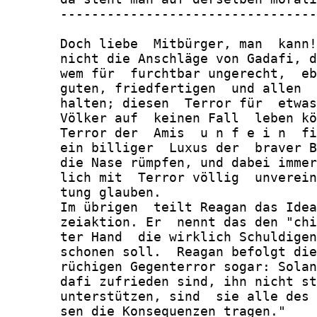
       ---------------------------------
       Doch liebe  Mitbürger, man  kann!
       nicht die Anschläge von Gadafi, d
       wem für  furchtbar ungerecht,  eb
       guten, friedfertigen  und allen  
       halten; diesen  Terror für  etwas
       Völker auf  keinen Fall  leben kö
       Terror der  Amis  u n f e i n  fi
       ein billiger  Luxus der  braver B
       die Nase rümpfen, und dabei immer
       lich mit  Terror völlig  unverein
       tung glauben.

       Im übrigen  teilt Reagan das Idea
       zeiaktion. Er  nennt das den "chi
       ter Hand  die wirklich Schuldigen
       schonen soll.  Reagan befolgt die
       rüchigen Gegenterror sogar: Solan
       dafi zufrieden sind, ihn nicht st
       unterstützen, sind  sie alle des 
       sen die Konsequenzen tragen."
