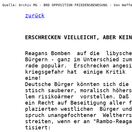
Quelle: Archiv MG - BRD OPPOSITION FRIEDENSBEWEGUNG - Von Waff
zurück
       ERSCHRECKEN VIELLEICHT, ABER KEIN
       Reagans Bomben  auf die  libysche
       Bürgern - ganz im Unterschied zum
       rade populär.  Erschrecken angesi
       kriegsgefahr hat  einige Kritik  
       eine!

       Deutsche Bürger könnten sich die 
       stisch sauberer, moralisch höhers
       lem risikoärmer  vorstellen. Daß 
       ein Recht auf Beseitigung aller f
       plazierten westlichen  Bürger und
       spruch unangefochtener  Weltherrs
       streiten, wenn er an "Rambo-Reaga
       tisiert:
