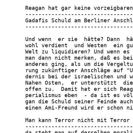
       Reagan hat gar keine vorzeigbaren
       ---------------------------------
       Gadafis Schuld am Berliner Anschl
       ---------------------------------
       Und wenn  er sie  hätte? Dann  hä
       wohl verdient  und Westen  ein gu
       Welt zu liquidieren? Und wenn es 
       man dann nicht merken, daß es bei
       anderes ging, als um die Vergeltu
       rung zukünftiger Anschläge auf "U
       dernis bei der israelischen und w
       Nahen Osten,  er unterstützt  die
       offen zu.  Damit hat er sich Reag
       perialismus eben  - da ist es völ
       gan die Schuld seiner Feinde auch
       einen Ami-Freund wird er schon ni
       Man kann Terror nicht mit Terror 
       ---------------------------------
       da steht man auf derselben morali