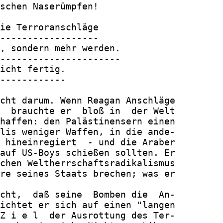
schen Naserümpfen!

ie Terroranschläge

------------------

, sondern mehr werden.

----------------------

icht fertig.

------------

cht darum. Wenn Reagan Anschläge

  brauchte er  bloß in  der Welt

haffen: den Palästinensern einen

lis weniger Waffen, in die ande-

 hineinregiert  - und die Araber

auf US-Boys schießen sollten. Er

chen Weltherrschaftsradikalismus

re seines Staats brechen; was er

cht,  daß seine  Bomben die  An-

ichtet er sich auf einen "langen

Z i e l  der Ausrottung des Ter-
