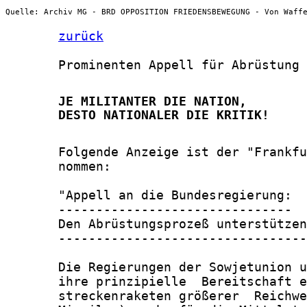
Quelle: Archiv MG - BRD OPPOSITION FRIEDENSBEWEGUNG - Von Waff
zurück
       Prominenten Appell für Abrüstung

       JE MILITANTER DIE NATION,

       DESTO NATIONALER DIE KRITIK!
       Folgende Anzeige ist der "Frankfu
       nommen:

       "Appell an die Bundesregierung:

       -------------------------------

       Den Abrüstungsprozeß unterstützen
       ---------------------------------
       Die Regierungen der Sowjetunion u
       ihre prinzipielle  Bereitschaft e
       streckenraketen größerer  Reichwe