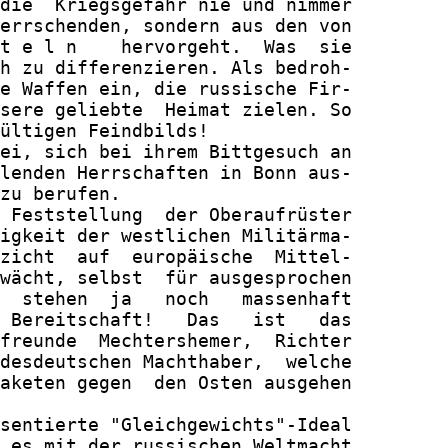
die  Kriegsgefahr nie und nimmer

errschenden, sondern aus den von

t e l n    hervorgeht.  Was  sie

h zu differenzieren. Als bedroh-

e Waffen ein, die russische Fir-

sere geliebte  Heimat zielen. So

ültigen Feindbilds!

ei, sich bei ihrem Bittgesuch an

lenden Herrschaften in Bonn aus-

zu berufen.

 Feststellung  der Oberaufrüster

igkeit der westlichen Militärma-

zicht  auf  europäische  Mittel-

wächt, selbst  für ausgesprochen

  stehen  ja   noch   massenhaft

 Bereitschaft!   Das   ist   das

freunde  Mechtershemer,  Richter

desdeutschen Machthaber,  welche

aketen gegen  den Osten ausgehen

sentierte "Gleichgewichts"-Ideal

 es mit der russischen Weltmacht
