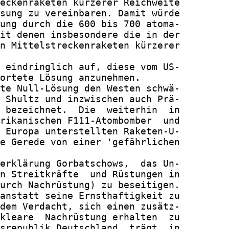
eckenraketen kürzerer Reichweite

sung zu vereinbaren. Damit würde

ung durch die 600 bis 700 atoma-

it denen insbesondere die in der

n Mittelstreckenraketen kürzerer

 eindringlich auf, diese vom US-

ortete Lösung anzunehmen.

te Null-Lösung den Westen schwä-

 Shultz und inzwischen auch Prä-

 bezeichnet.  Die  weiterhin  in

rikanischen F111-Atombomber  und

 Europa unterstellten Raketen-U-

e Gerede von einer 'gefährlichen

erklärung Gorbatschows,  das Un-

n Streitkräfte  und Rüstungen in

urch Nachrüstung) zu beseitigen.

anstatt seine Ernsthaftigkeit zu

dem Verdacht, sich einen zusätz-

kleare  Nachrüstung erhalten  zu

srepublik Deutschland  trägt  in
