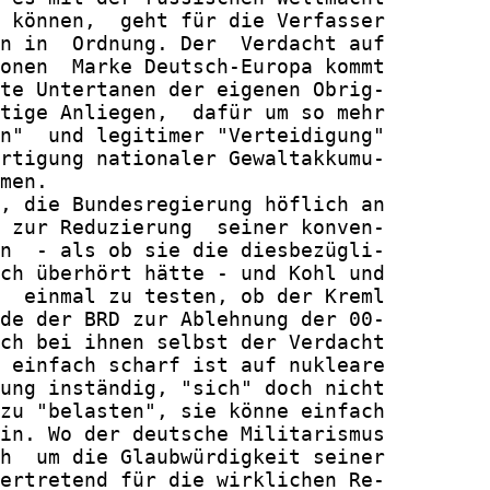
 können,  geht für die Verfasser

n in  Ordnung. Der  Verdacht auf

onen  Marke Deutsch-Europa kommt

te Untertanen der eigenen Obrig-

tige Anliegen,  dafür um so mehr

n"  und legitimer "Verteidigung"

rtigung nationaler Gewaltakkumu-

men.

, die Bundesregierung höflich an

 zur Reduzierung  seiner konven-

n  - als ob sie die diesbezügli-

ch überhört hätte - und Kohl und

  einmal zu testen, ob der Kreml

de der BRD zur Ablehnung der 00-

ch bei ihnen selbst der Verdacht

 einfach scharf ist auf nukleare

ung inständig, "sich" doch nicht

zu "belasten", sie könne einfach

in. Wo der deutsche Militarismus

h  um die Glaubwürdigkeit seiner

ertretend für die wirklichen Re-
