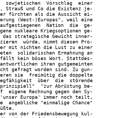
  sowjetischen  Vorschlag  einer

, Strauß und Co die Existenz je-

er fürchten als die Aussicht ei-

erung (West-)Europas", weil eine

aufgestiegenen  Nation  die  ge-

gene nukleare Kriegsoptionen ge-

 das strategische Gewicht inner-

zieren  würde, nimmt diesen Pro-

er mit nichten die Lust zu einer

eten  solidarischen Ermahnung an

fällt kein böses Wort. Stattdes-

antwortlichen ihren gutgemeinten

cht gefragt worden sind. Zu gun-

eren sie  freimütig die doppelte

egfähigkeit  über  die  störende

prinzipiell"  "zur Abrüstung be-

f  eigene Rechnung gegen den Sy-

'unser Europa' immer noch teilt,

e  angebliche "einmalige Chance"

üßte.

er von der Friedensbewegung kul-
