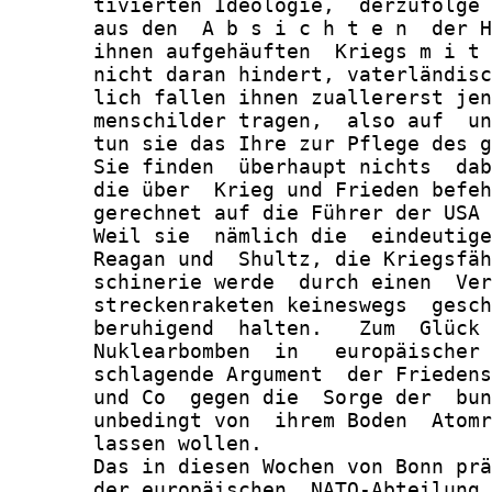
       tivierten Ideologie,  derzufolge 
       aus den  A b s i c h t e n  der H
       ihnen aufgehäuften  Kriegs m i t 
       nicht daran hindert, vaterländisc
       lich fallen ihnen zuallererst jen
       menschilder tragen,  also auf  un
       tun sie das Ihre zur Pflege des g
       Sie finden  überhaupt nichts  dab
       die über  Krieg und Frieden befeh
       gerechnet auf die Führer der USA 
       Weil sie  nämlich die  eindeutige
       Reagan und  Shultz, die Kriegsfäh
       schinerie werde  durch einen  Ver
       streckenraketen keineswegs  gesch
       beruhigend  halten.   Zum  Glück 
       Nuklearbomben  in   europäischer 
       schlagende Argument  der Friedens
       und Co  gegen die  Sorge der  bun
       unbedingt von  ihrem Boden  Atomr
       lassen wollen.

       Das in diesen Wochen von Bonn prä
       der europäischen  NATO-Abteilung,