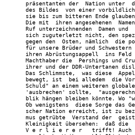
       präsentanten der  Nation unter  d
       des Bildes  von einer vorbildlich
       sie bis zum bitteren Ende glauben
       Die mit  ihren angesehenen  Namen
       Ruf unterzeichnenden  Damen und  
       sich zuguterletzt nicht, den spez
       gegen den  Osten, nämlich  die po
       für unsere Brüder und Schwestern 
       ihren Abrüstungsappell  ins Feld 
       Machthaber die  Pershings und Cru
       ihrer und der DDR-Untertanen disl
       Das Schlimmste,  was diese  Appel
       bewegt, ist  bei alledem  die Vor
       Schuld" an einem weiteren globale
       'ausbrechen' sollte,  "ausgerechn
       blik hängen bleiben könnte. Wo "w
       Ob wenigstens  diese Sorge das Ge
       scher Nation erreicht, ist zu bez
       mus getrübte  Verstand der  geist
       Kleinigkeit übersehen:  daß die  
       V e r l i e r e r   trifft! Auch 