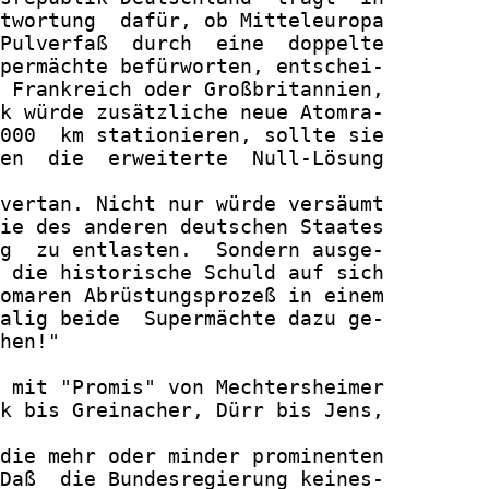
twortung  dafür, ob Mitteleuropa

Pulverfaß  durch  eine  doppelte

permächte befürworten, entschei-

 Frankreich oder Großbritannien,

k würde zusätzliche neue Atomra-

000  km stationieren, sollte sie

en  die  erweiterte  Null-Lösung

vertan. Nicht nur würde versäumt

ie des anderen deutschen Staates

g  zu entlasten.  Sondern ausge-

 die historische Schuld auf sich

omaren Abrüstungsprozeß in einem

alig beide  Supermächte dazu ge-

hen!"

 mit "Promis" von Mechtersheimer

k bis Greinacher, Dürr bis Jens,

die mehr oder minder prominenten

Daß  die Bundesregierung keines-
