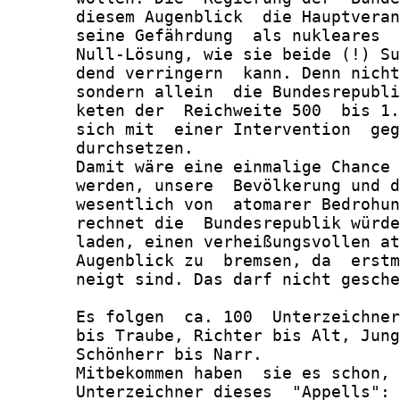
       diesem Augenblick  die Hauptveran
       seine Gefährdung  als nukleares  
       Null-Lösung, wie sie beide (!) Su
       dend verringern  kann. Denn nicht
       sondern allein  die Bundesrepubli
       keten der  Reichweite 500  bis 1.
       sich mit  einer Intervention  geg
       durchsetzen.

       Damit wäre eine einmalige Chance 
       werden, unsere  Bevölkerung und d
       wesentlich von  atomarer Bedrohun
       rechnet die  Bundesrepublik würde
       laden, einen verheißungsvollen at
       Augenblick zu  bremsen, da  erstm
       neigt sind. Das darf nicht gesche
       Es folgen  ca. 100  Unterzeichner
       bis Traube, Richter bis Alt, Jung
       Schönherr bis Narr.

       Mitbekommen haben  sie es schon, 
       Unterzeichner dieses  "Appells": 