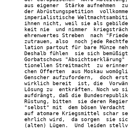
       aus eigener  Stärke aufnehmen  zu
       der Abrüstungspetition  vollkomme
       imperialistische Weltmachtsambiti
       ihnen nicht, weil sie als gebilde
       keit nie  und nimmer  kriegsträch
       ehrenwertes Streben  nach "Friede
       zutrauen, also  noch jede Rechtfe
       lation partout für bare Münze neh
       Deshalb fühlen  sie sich bemüßigt
       Gorbatschows "Absichtserklärung" 
       tionellen Streitmacht  zu erinner
       chen Offerten  aus Moskau womögli
       Genscher aufzufordern,  doch erst
       wirklich bereit  ist, die  Vorwän
       Lösung zu  entkräften. Noch wo si
       aufdrängt, daß die Bundesrepublik
       Rüstung, bitten  sie deren Regier
       "selbst" mit  dem bösen Verdacht 
       auf atomare Kriegsmittel schar se
       ehrlich wird,  da sorgen  sie sic
       (alten) Lügen.  Und leiden stellv