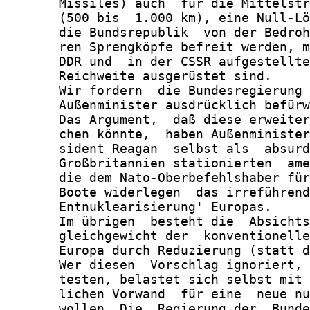
       Missiles) auch  für die Mittelstr
       (500 bis  1.000 km), eine Null-Lö
       die Bundsrepublik  von der Bedroh
       ren Sprengköpfe befreit werden, m
       DDR und  in der CSSR aufgestellte
       Reichweite ausgerüstet sind.

       Wir fordern  die Bundesregierung 
       Außenminister ausdrücklich befürw
       Das Argument,  daß diese erweiter
       chen könnte,  haben Außenminister
       sident Reagan  selbst als  absurd
       Großbritannien stationierten  ame
       die dem Nato-Oberbefehlshaber für
       Boote widerlegen  das irreführend
       Entnuklearisierung' Europas.

       Im übrigen  besteht die  Absichts
       gleichgewicht der  konventionelle
       Europa durch Reduzierung (statt d
       Wer diesen  Vorschlag ignoriert, 
       testen, belastet sich selbst mit 
       lichen Vorwand  für eine  neue nu
       wollen. Die  Regierung der  Bunde