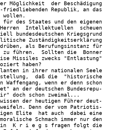
er Möglichkeit  der Beschädigung

-friedliebenden Republik, an das

 wollen.

 für des Staates und den eigenen

Herren  Intellektuellen  scheuen

iell bundesdeutschen Kriegsgrund

litische Zuständigkeitserklärung

drüben, als Berufungsinstanz für

 zu führen.  Sollten die  Bonner

ise Missiles zwecks "Entlastung"

oziert haben?

lanten in ihrer nationalen Seele

stellung,  daß die  "historische

n Waffengang, wenn er denn schon

et" an der deutschen Bundesrepu-

ir" doch schon zweimal...

wissen der heutigen Führer deut-

weifeln. Denn der vom Patriotis-

igen Elite  hat auch  dabei eine

moralische Schmach immer nur den

in  K r i e g s fragen folgt die
