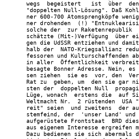
       wegs  begeistert   ist  über  den
       "doppelten Null-Lösung". Daß Kohl
       ner 600-700 Atomsprengköpfe wenig
       ner drohenden  (!) "Entnuklearisi
       solche der  zur Raketenrepublik  
       schätzte (Mit-)Verfügung  über ei
       gen die UdSSR entziehen und damit
       halb der  NATO-Kriegsallianz redu
       fessoren und Kulturschaffenden ab
       in aller  Öffentlichkeit verbreit
       besagte Bonner Adresse. Nein, es 
       sen ziehen  sie es  vor, den  Ver
       Rat zu  geben, um  den sie gar ni
       sten der  doppelten Null  propagi
       Lüge, wonach  erstens die  auf Si
       Weltmacht Nr.  2 rüstenden  USA "
       reit" seien  und zweitens  der au
       stemfeind, der  'unser Land' und 
       aufgerüstete Frontstaat  BRD dies
       aus eigenem Interesse ergreifen m
       Dazu bedienen sie sich abermals d