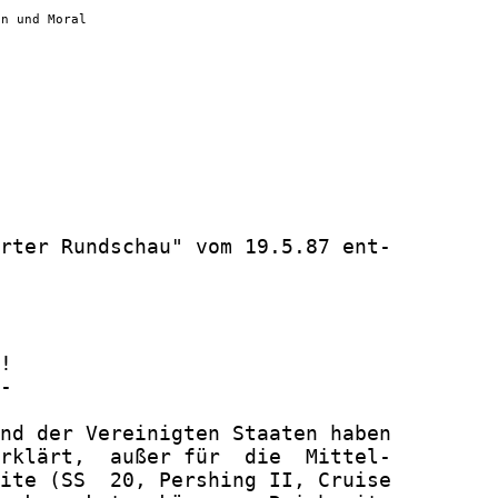
en und Moral
rter Rundschau" vom 19.5.87 ent-

!

-

nd der Vereinigten Staaten haben

rklärt,  außer für  die  Mittel-

ite (SS  20, Pershing II, Cruise
