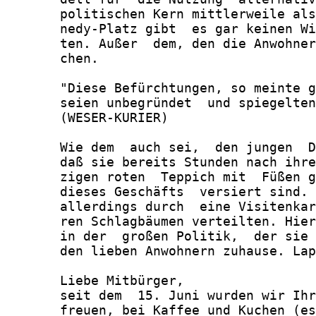
       politischen Kern mittlerweile als
       nedy-Platz gibt  es gar keinen Wi
       ten. Außer  dem, den die Anwohner
       chen.

       "Diese Befürchtungen, so meinte g
       seien unbegründet  und spiegelten
       (WESER-KURIER)

       Wie dem  auch sei,  den jungen  D
       daß sie bereits Stunden nach ihre
       zigen roten  Teppich mit  Füßen g
       dieses Geschäfts  versiert sind. 
       allerdings durch  eine Visitenkar
       ren Schlagbäumen verteilten. Hier
       in der  großen Politik,  der sie 
       den lieben Anwohnern zuhause. Lap
       Liebe Mitbürger,

       seit dem  15. Juni wurden wir Ihr
       freuen, bei Kaffee und Kuchen (es