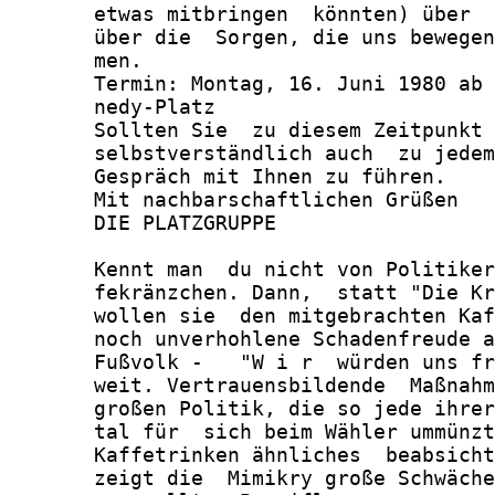
       etwas mitbringen  könnten) über  
       über die  Sorgen, die uns bewegen
       men.

       Termin: Montag, 16. Juni 1980 ab 
       nedy-Platz

       Sollten Sie  zu diesem Zeitpunkt 
       selbstverständlich auch  zu jedem
       Gespräch mit Ihnen zu führen.

       Mit nachbarschaftlichen Grüßen

       DIE PLATZGRUPPE

       Kennt man  du nicht von Politiker
       fekränzchen. Dann,  statt "Die Kr
       wollen sie  den mitgebrachten Kaf
       noch unverhohlene Schadenfreude a
       Fußvolk -   "W i r  würden uns fr
       weit. Vertrauensbildende  Maßnahm
       großen Politik, die so jede ihrer
       tal für  sich beim Wähler ummünzt
       Kaffetrinken ähnliches  beabsicht
       zeigt die  Mimikry große Schwäche