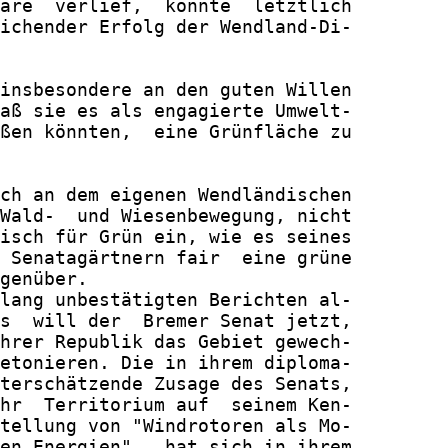
äre  verlief,  konnte  letztlich

ichender Erfolg der Wendland-Di-

insbesondere an den guten Willen

aß sie es als engagierte Umwelt-

ßen könnten,  eine Grünfläche zu

ch an dem eigenen Wendländischen

Wald-  und Wiesenbewegung, nicht

isch für Grün ein, wie es seines

 Senatagärtnern fair  eine grüne

genüber.

lang unbestätigten Berichten al-

s  will der  Bremer Senat jetzt,

hrer Republik das Gebiet gewech-

etonieren. Die in ihrem diploma-

terschätzende Zusage des Senats,

hr  Territorium auf  seinem Ken-

tellung von "Windrotoren als Mo-

en Energien",  hat sich in ihrem
