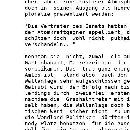
       cher, aber  konstruktiver Atmosph
       doch in  seinem Ausgang als hinre
       plomatie präsentiert werden:

       "Die Vertreter des Senats hatten 
       der Atomkraftgegner appelliert, d
       schützer doch  wohl nicht  guthei
       verschandeln..."

       Konnten sie  nicht, zumal  sie au
       Gartenbauamt, Markenzeichen  der 
       vorbeikamen. Das  trat ganz energ
       Amtes ist,  stand also  auch den 
       Wallanlage sehr aufgeschlossen ge
       Getrübt wird  der Erfolg nach bis
       lerdings durch  zweierlei: ersten
       nachdem die  Grashalmtreter mit i
       selt haben, die Wallanlage doch b
       tischen Wert  sicher nicht  zu un
       die Wendland-Politiker  dürften i
       nedy-Platz benutzen  für die Auss
       dell für  die Nutzung  alternativ