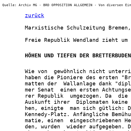
Quelle: Archiv MG - BRD OPPOSITION ALLGEMEIN - Von diversen Ei
zurück
       Marxistische Schulzeitung Bremen,
       Freie Republik Wendland zieht um

       HÖHEN UND TIEFEN DER BRETTERBUDEN
       Wie von  gewöhnlich nicht unterri
       haben die Pioniere des ersten "Br
       matten der  Wallanlage dank "dipl
       mer Senat  einen ersten Achtungse
       rer Republik  umgezogen. Da  die 
       Auskunft ihrer  Diplomaten keine 
       hen, einigte  man sich gütlich: D
       Kennedy-Platz. Anfängliche Bemühu
       matie, einen  eingeschriebenen He
       den, wurden  wieder aufgegeben. D