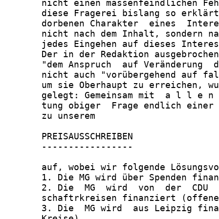
       nicht einen massenfeindlichen Feh
       diese Fragerei bislang so erklärt
       dorbenen Charakter  eines  Intere
       nicht nach dem Inhalt, sondern na
       jedes Eingehen auf dieses Interes
       Der in der Redaktion ausgebrochen
       "dem Anspruch  auf Veränderung  d
       nicht auch "vorübergehend auf fal
       um sie Oberhaupt zu erreichen, wu
       gelegt: Gemeinsam mit  a l l e n 
       tung obiger  Frage endlich einer 
       zu unserem

       PREISAUSSCHREIBEN

       -----------------

       auf, wobei wir folgende Lösungsvo
       1. Die MG wird über Spenden finan
       2. Die  MG  wird  von  der  CDU  
       schaftrkreisen finanziert (offene
       3. Die  MG wird  aus Leipzig fina
       Kreise).
