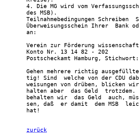
       4. Die MG wird vom Verfassungssch
       des MSB).

       Teilnahmebedingungen Schreiben  S
       Überweisungsschein Ihrer  Bank od
       an:

       Verein zur Förderung wissenschaft
       Konto Nr. 13 14 82 - 202

       Postscheckamt Hamburg, Stichwort:
       Gehen mehrere richtig ausgefüllte
       tig! Sind  welche von der CDU dab
       weisungen von drüben, blicken wir
       halten aber  das Geld  trotzdem. 
       behalten wir  das Geld  auch, müs
       sen, daß  er damit  dem MSB  leic
       hat!

zurück