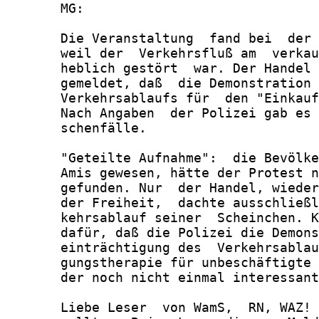
       MG:

       Die Veranstaltung  fand bei  der 
       weil der  Verkehrsfluß am  verkau
       heblich gestört  war. Der Handel 
       gemeldet, daß  die Demonstration 
       Verkehrsablaufs für  den "Einkauf
       Nach Angaben  der Polizei gab es 
       schenfälle.

       "Geteilte Aufnahme":  die Bevölke
       Amis gewesen, hätte der Protest n
       gefunden. Nur  der Handel, wieder
       der Freiheit,  dachte ausschließl
       kehrsablauf seiner  Scheinchen. K
       dafür, daß die Polizei die Demons
       einträchtigung des  Verkehrsablau
       gungstherapie für unbeschäftigte 
       der noch nicht einmal interessant
       Liebe Leser  von WamS,  RN, WAZ! 