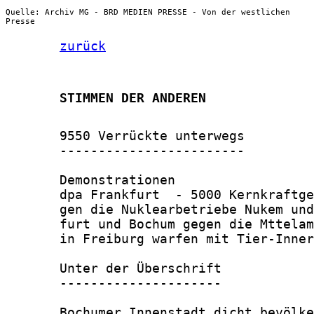
Quelle: Archiv MG - BRD MEDIEN PRESSE - Von der westlichen
Presse
zurück
       STIMMEN DER ANDEREN
       9550 Verrückte unterwegs

       ------------------------

       Demonstrationen

       dpa Frankfurt  - 5000 Kernkraftge
       gen die Nuklearbetriebe Nukem und
       furt und Bochum gegen die Mttelam
       in Freiburg warfen mit Tier-Inner
       Unter der Überschrift

       ---------------------

       Bochumer Innenstadt dicht bevölke