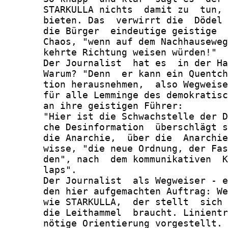
       STARKULLA nichts  damit zu  tun, 
       bieten. Das  verwirrt die  Dödel 
       die Bürger  eindeutige geistige  
       Chaos, "wenn auf dem Nachhauseweg
       kehrte Richtung weisen würden!"

       Der Journalist  hat es  in der Ha
       Warum? "Denn  er kann ein Quentch
       tion herausnehmen,  also Wegweise
       für alle Lemminge des demokratisc
       an ihre geistigen Führer:

       "Hier ist die Schwachstelle der D
       che Desinformation  überschlägt s
       die Anarchie,  über die  Anarchie
       wisse, "die neue Ordnung, der Fas
       den", nach  dem kommunikativen  K
       laps".

       Der Journalist  als Wegweiser - e
       den hier aufgemachten Auftrag: We
       wie STARKULLA,  der stellt  sich 
       die Leithammel  braucht. Linientr
       nötige Orientierung vorgestellt. 