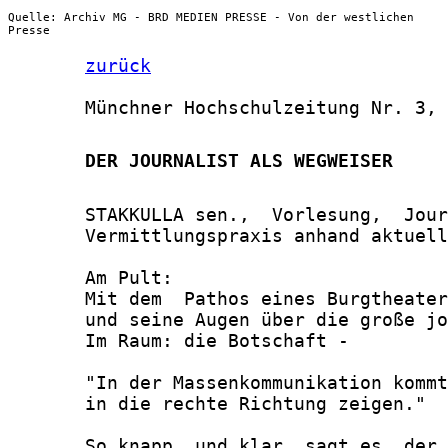
Quelle: Archiv MG - BRD MEDIEN PRESSE - Von der westlichen
Presse
zurück
       Münchner Hochschulzeitung Nr. 3, 
       DER JOURNALIST ALS WEGWEISER
       STAKKULLA sen.,  Vorlesung,  Jour
       Vermittlungspraxis anhand aktuell
       Am Pult:

       Mit dem  Pathos eines Burgtheater
       und seine Augen über die große jo
       Im Raum: die Botschaft -

       "In der Massenkommunikation kommt
       in die rechte Richtung zeigen."

       So knapp  und klar  sagt es  der 