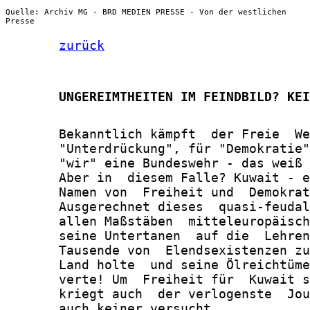
Quelle: Archiv MG - BRD MEDIEN PRESSE - Von der westlichen
Presse
zurück
       UNGEREIMTHEITEN IM FEINDBILD? KEI
       Bekanntlich kämpft  der Freie  We
       "Unterdrückung", für "Demokratie"
       "wir" eine Bundeswehr - das weiß 
       Aber in  diesem Falle? Kuwait - e
       Namen von  Freiheit und  Demokrat
       Ausgerechnet dieses  quasi-feudal
       allen Maßstäben  mitteleuropäisch
       seine Untertanen  auf die  Lehren
       Tausende von  Elendsexistenzen zu
       Land holte  und seine Ölreichtüme
       verte! Um  Freiheit für  Kuwait s
       kriegt auch  der verlogenste  Jou
       auch keiner versucht.
