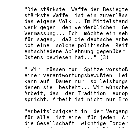
       "Die stärkste  Waffe der Besiegte
       stärkste Waffe  ist ein zuverläss
       das eigene Volk... Im Mittelstand
       werk gegen  den verderblichen  Ge
       Vermassung... Ich  möchte ein seh
       für sagen,  daß die deutsche Arbe
       Not eine  solche politische  Reif
       entschiedene Ablehnung gegenüber 
       Ostens bewiesen hat..." (3)

       " Wir  müssen zur  Spitze vorstoß
       einer verantwortungsbewußten  Lei
       kann auf  Dauer nur  so leistungs
       denen sie  besteht... Wir wünsche
       Arbeit, das  der Tradition  europ
       spricht: Arbeit ist nicht nur Bro
       "Arbeitslosigkeit in  der Vergang
       für alle  ist eine  für jeden  Ar
       die Gesellschaft  wichtige Forder