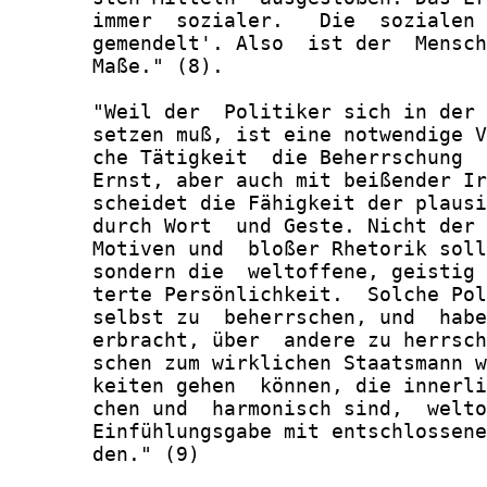
       immer  sozialer.   Die  sozialen 
       gemendelt'. Also  ist der  Mensch
       Maße." (8).

       "Weil der  Politiker sich in der 
       setzen muß, ist eine notwendige V
       che Tätigkeit  die Beherrschung  
       Ernst, aber auch mit beißender Ir
       scheidet die Fähigkeit der plausi
       durch Wort  und Geste. Nicht der 
       Motiven und  bloßer Rhetorik soll
       sondern die  weltoffene, geistig 
       terte Persönlichkeit.  Solche Pol
       selbst zu  beherrschen, und  habe
       erbracht, über  andere zu herrsch
       schen zum wirklichen Staatsmann w
       keiten gehen  können, die innerli
       chen und  harmonisch sind,  welto
       Einfühlungsgabe mit entschlossene
       den." (9)
