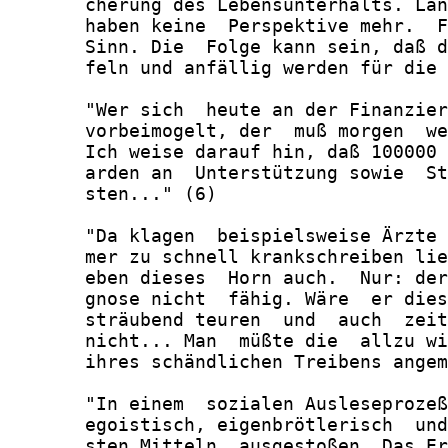
       cherung des Lebensunterhalts. Län
       haben keine  Perspektive mehr.  F
       Sinn. Die  Folge kann sein, daß d
       feln und anfällig werden für die 
       "Wer sich  heute an der Finanzier
       vorbeimogelt, der  muß morgen  we
       Ich weise darauf hin, daß 100000 
       arden an  Unterstützung sowie  St
       sten..." (6)

       "Da klagen  beispielsweise Ärzte 
       mer zu schnell krankschreiben lie
       eben dieses  Horn auch.  Nur: der
       gnose nicht  fähig. Wäre  er dies
       sträubend teuren  und  auch  zeit
       nicht... Man  müßte die  allzu wi
       ihres schändlichen Treibens angem
       "In einem  sozialen Ausleseprozeß
       egoistisch, eigenbrötlerisch  und
       sten Mitteln  ausgestoßen. Das Er