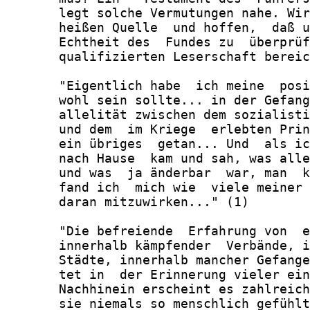
       legt solche Vermutungen nahe. Wir
       heißen Quelle  und hoffen,  daß u
       Echtheit des  Fundes zu  überprüf
       qualifizierten Leserschaft bereic
       "Eigentlich habe  ich meine  posi
       wohl sein sollte... in der Gefang
       allelität zwischen dem sozialisti
       und dem  im Kriege  erlebten Prin
       ein übriges  getan... Und  als ic
       nach Hause  kam und sah, was alle
       und was  ja änderbar  war, man  k
       fand ich  mich wie  viele meiner 
       daran mitzuwirken..." (1)

       "Die befreiende  Erfahrung von  e
       innerhalb kämpfender  Verbände, i
       Städte, innerhalb mancher Gefange
       tet in  der Erinnerung vieler ein
       Nachhinein erscheint es zahlreich
       sie niemals so menschlich gefühlt