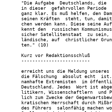
       "Die Aufgabe  Deutschlands, die  
       in dieser  gefahrvollen Periode  
       ganz klar. Es muß helfen, den Dam
       seinen Kräften  steht, tun, damit
       chen werden kann. Diese seine Auf
       kennt den  russischen Kommunismus
       sicher Satellitenstaat  zu sein, 
       ländische, auf  christlicher Grun
       ten." (10)

       Kurz vor Redaktionsschluß

       -------------------------

       erreicht uns die Meldung unseres 
       die Fälschung  absolut echt  ist.
       namhafte Extremisten  im öffentli
       Deutschland. Jedes  Wort ist abge
       litikern, Wissenschaftlern  und P
       lich zum Zwecke der Gegenwartsbew
       kratischen Herrschaft durch Mißbr
       des Führers  salonfähig machen wo