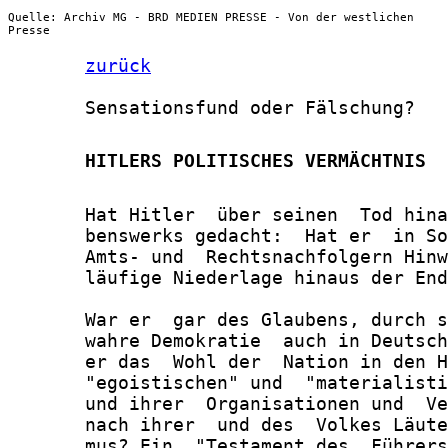
Quelle: Archiv MG - BRD MEDIEN PRESSE - Von der westlichen
Presse
zurück
       Sensationsfund oder Fälschung?

       HITLERS POLITISCHES VERMÄCHTNIS
       Hat Hitler  über seinen  Tod hina
       benswerks gedacht:  Hat er  in So
       Amts- und  Rechtsnachfolgern Hinw
       läufige Niederlage hinaus der End
       War er  gar des Glaubens, durch s
       wahre Demokratie  auch in Deutsch
       er das  Wohl der  Nation in den H
       "egoistischen" und  "materialisti
       und ihrer  Organisationen und  Ve
       nach ihrer  und des  Volkes Läute
       mus? Ein  "Testament des  Führers