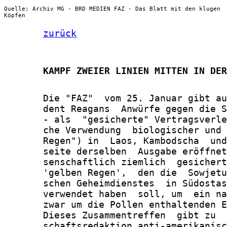
Quelle: Archiv MG - BRD MEDIEN FAZ - Das Blatt mit den klugen
Köpfen
zurück
       KAMPF ZWEIER LINIEN MITTEN IN DER
       Die "FAZ"  vom 25. Januar gibt au
       dent Reagans  Anwürfe gegen die S
       - als  "gesicherte" Vertragsverle
       che Verwendung  biologischer und 
       Regen") in  Laos, Kambodscha  und
       seite derselben  Ausgabe eröffnet
       senschaftlich ziemlich  gesichert
       'gelben Regen',  den die  Sowjetu
       schen Geheimdienstes  in Südostas
       verwendet haben  soll, um  ein na
       zwar um die Pollen enthaltenden E
       Dieses Zusammentreffen  gibt zu  
       schaftsredaktion anti-amerikanisc