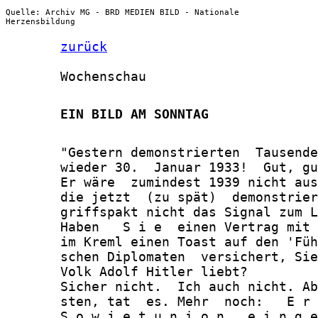
Quelle: Archiv MG - BRD MEDIEN BILD - Nationale
Herzensbildung
zurück
       Wochenschau

       EIN BILD AM SONNTAG
       "Gestern demonstrierten  Tausende
       wieder 30.  Januar 1933!  Gut, gu
       Er wäre  zumindest 1939 nicht aus
       die jetzt  (zu spät)  demonstrier
       griffspakt nicht das Signal zum L
       Haben   S i e  einen Vertrag mit 
       im Kreml einen Toast auf den 'Füh
       schen Diplomaten  versichert, Sie
       Volk Adolf Hitler liebt?

       Sicher nicht.  Ich auch nicht. Ab
       sten, tat  es. Mehr  noch:   E r 
       S o w j e t u n i o n   e i n g e