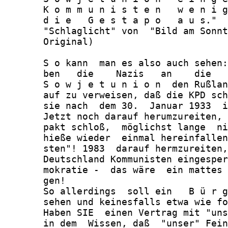
       K o m m u n i s t e n   w e n i g
       d i e   G e s t a p o   a u s."  
       "Schlaglicht" von  "Bild am Sonnt
       Original)

       S o kann  man es also auch sehen:
       ben   die    Nazis   an    die   
       S o w j e t u n i o n  den Rußlan
       auf zu verweisen, daß die KPD sch
       sie nach  dem 30.  Januar 1933  i
       Jetzt noch darauf herumzureiten, 
       pakt schloß,  möglichst lange  ni
       hieße wieder  einmal hereinfallen
       sten"! 1983  darauf hermzureiten,
       Deutschland Kommunisten eingesper
       mokratie -  das wäre  ein mattes 
       gen!

       So allerdings  soll ein   B ü r g
       sehen und keinesfalls etwa wie fo
       Haben SIE  einen Vertrag mit "uns
       in dem  Wissen, daß  "unser" Fein