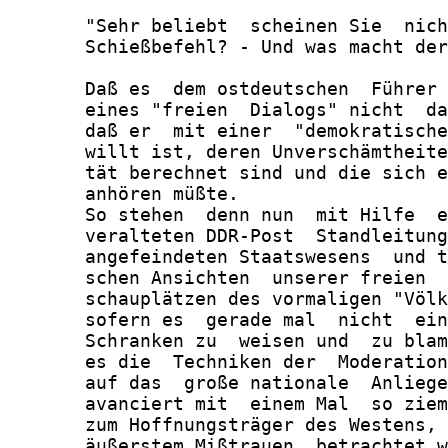
       "Sehr beliebt  scheinen Sie  nich
       Schießbefehl? - Und was macht der
       Daß es  dem ostdeutschen  Führer 
       eines "freien  Dialogs" nicht  da
       daß er  mit einer  "demokratische
       willt ist, deren Unverschämtheite
       tät berechnet sind und die sich e
       anhören müßte.

       So stehen  denn nun  mit Hilfe  e
       veralteten DDR-Post  Standleitung
       angefeindeten Staatswesens  und t
       schen Ansichten  unserer freien  
       schauplätzen des vormaligen "Völk
       sofern es  gerade mal  nicht  ein
       Schranken zu  weisen und  zu blam
       es die  Techniken der  Moderation
       auf das  große nationale  Anliege
       avanciert mit  einem Mal  so ziem
       zum Hoffnungsträger des Westens, 
       äußerstem Mißtrauen  betrachtet w