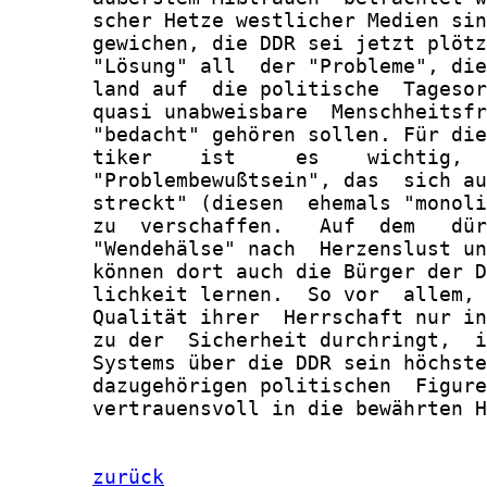
       scher Hetze westlicher Medien sin
       gewichen, die DDR sei jetzt plötz
       "Lösung" all  der "Probleme", die
       land auf  die politische  Tagesor
       quasi unabweisbare  Menschheitsfr
       "bedacht" gehören sollen. Für die
       tiker    ist     es    wichtig,  
       "Problembewußtsein", das  sich au
       streckt" (diesen  ehemals "monoli
       zu  verschaffen.   Auf  dem   dür
       "Wendehälse" nach  Herzenslust un
       können dort auch die Bürger der D
       lichkeit lernen.  So vor  allem, 
       Qualität ihrer  Herrschaft nur in
       zu der  Sicherheit durchringt,  i
       Systems über die DDR sein höchste
       dazugehörigen politischen  Figure
       vertrauensvoll in die bewährten H
zurück