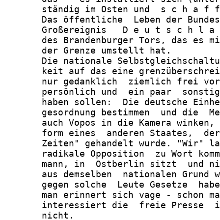
       ständig im Osten und  s c h a f f
       Das öffentliche  Leben der Bundes
       Großereignis   D e u t s c h l a 
       des Brandenburger Tors, das es mi
       der Grenze umstellt hat.

       Die nationale Selbstgleichschaltu
       keit auf das eine grenzüberschrei
       nur gedanklich  ziemlich frei vor
       persönlich und  ein paar  sonstig
       haben sollen:  Die deutsche Einhe
       gesordnung bestimmen  und die  Me
       auch Vopos in die Kamera winken, 
       form eines  anderen Staates,  der
       Zeiten" gehandelt wurde. "Wir" la
       radikale Opposition  zu Wort komm
       mann, in  Ostberlin sitzt  und ni
       aus demselben  nationalen Grund w
       gegen solche  Leute Gesetze  habe
       man erinnert sich vage - schon ma
       interessiert die  freie Presse  i
       nicht.
