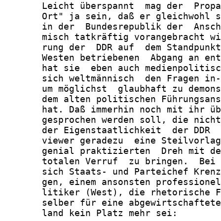
       Leicht überspannt  mag der  Propa
       Ort" ja sein, daß er gleichwohl s
       in der  Bundesrepublik der  Ansch
       misch tatkräftig vorangebracht wi
       rung der  DDR auf  dem Standpunkt
       Westen betriebenen  Abgang an ent
       hat sie  eben auch medienpolitisc
       sich weltmännisch  den Fragen in-
       um möglichst  glaubhaft zu demons
       dem alten politischen Führungsans
       hat. Daß immerhin noch mit ihr üb
       gesprochen werden soll, die nicht
       der Eigenstaatlichkeit  der DDR  
       viewer geradezu  eine Steilvorlag
       genial praktizierten  Dreh mit de
       totalen Verruf  zu bringen.  Bei 
       sich Staats- und Parteichef Krenz
       gen, einem ansonsten professionel
       litiker (West), die rhetorische F
       selber für eine abgewirtschaftete
       land kein Platz mehr sei:
