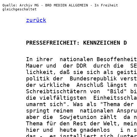
Quelle: Archiv MG - BRD MEDIEN ALLGEMEIN - In Freiheit
gleichgeschaltet
zurück
       PRESSEFREICHEIT: KENNZEICHEN D
       In ihrer  nationalen Besoffenheit
       Mauer und  der DDR  durch die  SE
       lichkeit, daß sie sich als geisti
       politik der  Bundesrepublik verst
       der wirkliche  Anschluß längst  n
       Schreibtischtätern von  "Bild" bi
       die vielfältigsten  Einheitsschla
       umarmt sich". Was als "Thema der 
       springt reinem  nationalen Anspru
       aber die  Sowjetunion zählt  da n
       Thema für den Rest der Welt, mein
       hier und  heute gnadenlos   i n s
       das -  es installiert sich (unter