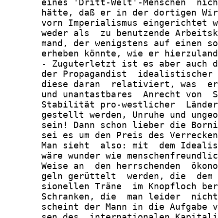
       eines 'Dritt-Welt'-Menschen  nich
       hätte, daß er in der dortigen Wir
       vorn Imperialismus eingerichtet w
       weder als  zu benutzende Arbeitsk
       mand, der wenigstens auf einen so
       erheben könnte, wie er hierzuland
       - Zuguterletzt ist es aber auch d
       der Propagandist  idealistischer 
       diese daran  relativiert, was  er
       und unantastbares  Anrecht von  S
       Stabilität pro-westlicher  Länder
       gestellt werden, Unruhe und ungeo
       sein! Dann schon lieber die Borni
       sei es um den Preis des Verrecken
       Man sieht  also: mit  dem Idealis
       wäre wunder wie menschenfreundlic
       Weise an  den herrschenden  ökono
       geln gerüttelt  werden, die  dem 
       sionellen Träne  im Knopfloch ber
       Schranken, die  man leider  nicht
       scheint der Mann in die Aufgabe v
       sen des  internationalen Kapitali