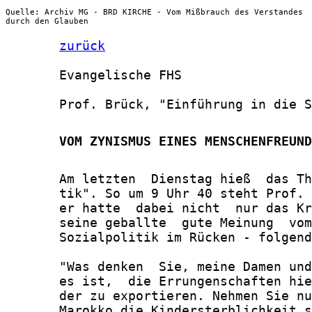
Quelle: Archiv MG - BRD KIRCHE - Vom Mißbrauch des Verstandes
durch den Glauben
zurück
       Evangelische FHS

       Prof. Brück, "Einführung in die S
       VOM ZYNISMUS EINES MENSCHENFREUND
       Am letzten  Dienstag hieß  das Th
       tik". So um 9 Uhr 40 steht Prof. 
       er hatte  dabei nicht  nur das Kr
       seine geballte  gute Meinung  vom
       Sozialpolitik im Rücken - folgend
       "Was denken  Sie, meine Damen und
       es ist,  die Errungenschaften hie
       der zu exportieren. Nehmen Sie nu
       Marokko die Kindersterblichkeit s