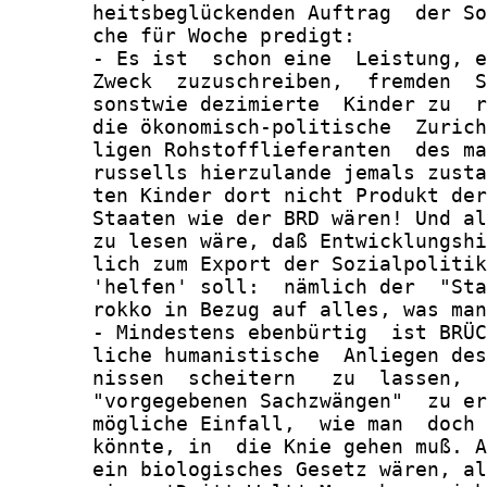
       heitsbeglückenden Auftrag  der So
       che für Woche predigt:

       - Es ist  schon eine  Leistung, e
       Zweck  zuzuschreiben,  fremden  S
       sonstwie dezimierte  Kinder zu  r
       die ökonomisch-politische  Zurich
       ligen Rohstofflieferanten  des ma
       russells hierzulande jemals zusta
       ten Kinder dort nicht Produkt der
       Staaten wie der BRD wären! Und al
       zu lesen wäre, daß Entwicklungshi
       lich zum Export der Sozialpolitik
       'helfen' soll:  nämlich der  "Sta
       rokko in Bezug auf alles, was man
       - Mindestens ebenbürtig  ist BRÜC
       liche humanistische  Anliegen des
       nissen  scheitern   zu  lassen,  
       "vorgegebenen Sachzwängen"  zu er
       mögliche Einfall,  wie man  doch 
       könnte, in  die Knie gehen muß. A
       ein biologisches Gesetz wären, al