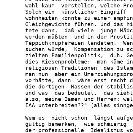
       wohl kaum  vorstellen, welche Pro
       Solch ein  künstlicher Eingriff  
       wohnheiten könnte zu einer empfin
       Gleichgewichts führen. Und das hi
       tete dann,  daß viele  junge Mädc
       werden müßten  und in der Prostit
       Teppichknüpfereien landeten.  Wen
       suchen würde,  Kompensation zu sc
       zielten Familienpolitik,  d.h. Ge
       dies Riesenprobleme:  man käme in
       religiösen Traditionen  des Islam
       man nun  aber ein Umerziehungspro
       vorhätte, dann  wäre erst recht d
       die dortigen  Massen der stabilis
       und was  das bedeutet,  das sieht
       also, meine Damen und Herren: wel
       IAA unterbreiten??" (alles sinnge
       Wem es  nicht schon  längst aufge
       gültig bemerken,  wie schmierig  
       der professionelle  Idealismus vo