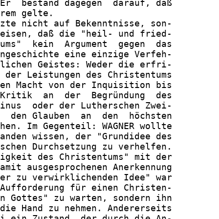
Er  bestand dagegen  darauf, daß

rem gelte.

zte nicht auf Bekenntnisse, son-

eisen, daß die "heil- und fried-

ums"  kein  Argument  gegen  das

ngeschichte eine einzige Verfeh-

lichen Geistes: Weder die erfri-

 der Leistungen des Christentums

en Macht von der Inquisition bis

Kritik  an  der  Begründung  des

inus  oder der Lutherschen Zwei-

  den Glauben  an  den  höchsten

hen. Im Gegenteil: WAGNER wollte

anden wissen, der "Grundidee des

schen Durchsetzung zu verhelfen.

igkeit des Christentums" mit der

amit ausgesprochenen Anerkennung

er zu verwirklichenden Idee" war

Aufforderung für einen Christen-

n Gottes" zu warten, sondern ihn

die Hand zu nehmen. Andererseits

i ein Zustand, der durch die An-
