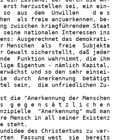
 erst herzustellen sei, ein ein-

 so  aus  dem  Unwillen    d e s

hen  als freie anzuerkennen, be-

ng zwischen kriegführendem Staat

 seine nationalen Interessen ins

ens: Ausgerechnet das demokrati-

r Menschen  als  freie  Subjekte

r Gewalt sicherstellt, daß jeder

nde  Funktion wahrnimmt, die ihm

lige Eigentum - nämlich Kapital,

erwächst und so den sehr einsei-

ie  durch  Anerkennung  betätigt

tel sein,  die unfriedlichen Zu-

st die "Anerkennung der Menschen

s  g e g e n s ä t z l i c h e n

nzipielle  "Anerkennung" muß man

re Mensch in all seiner Existenz

e steht.

undidee des Christentums zu ver-

rten  Fassung west  sie  bereits
