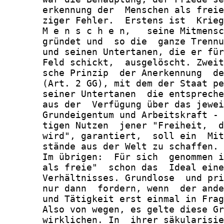
       erkennung der  Menschen als freie
       ziger Fehler.  Erstens ist  Krieg
       M e n s c h e n,   seine Mitmensc
       gründet und  so die  ganze Trennu
       und seinen Untertanen, die er für
       Feld schickt,  ausgelöscht. Zweit
       sche Prinzip  der Anerkennung  de
       (Art. 2 GG), mit dem der Staat pe
       seiner Untertanen  die entspreche
       aus der  Verfügung über das jewei
       Grundeigentum und Arbeitskraft - 
       tigen Nutzen  jener "Freiheit,  d
       wird", garantiert,  soll ein  Mit
       stände aus der Welt zu schaffen.

       Im übrigen:  Für sich  genommen i
       als freie"  schon das  Ideal eine
       Verhältnisses. Grundlose  und pri
       nur dann  fordern, wenn  der ande
       und Tätigkeit erst einmal in Frag
       Also von wegen, es gelte diese Gr
       wirklichen. In  ihrer säkularisie