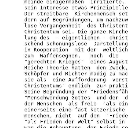
       meinde einigermaßen  irritierte. 
       sein Interesse etwas Prinzipielle
       Der streitbare  Kirchenmensch set
       dern auf Begründungen, um nachzuw
       lose Vergangenheit  des Christent
       Christentum sei. Die ganze Kirche
       lung des  - eigentlichen - christ
       schend schonungslose  Darstellung
       in Kooperation  mit der  weltlich
       zum  Waffensegnen,   noch  die   
       "gerechten Krieges"  eines August
       Reiche-Theorie hatten  den Zweck,
       Schöpfer und Richter madig zu mac
       sie als  eine Aufforderung  verst
       Christentums" endlich  zur prakti
       Seine Begründung der "Friedensfäh
       "Menschwerdung Gottes  und der  d
       der Menschen  als freie  "als ein
       einerseits eine fast ketzerische 
       menschen, nicht  auf den  "Friede
       "als Frieden der Welt" selbst in 
       war die Behauptung, der Friede se