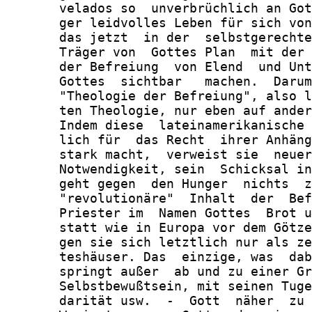
       velados so  unverbrüchlich an Got
       ger leidvolles Leben für sich von
       das jetzt  in der  selbstgerechte
       Träger von  Gottes Plan  mit der 
       der Befreiung  von Elend  und Unt
       Gottes  sichtbar   machen.  Darum
       "Theologie der Befreiung", also l
       ten Theologie, nur eben auf ander
       Indem diese  lateinamerikanische 
       lich für  das Recht  ihrer Anhäng
       stark macht,  verweist sie  neuer
       Notwendigkeit, sein  Schicksal in
       geht gegen  den Hunger  nichts  z
       "revolutionäre"  Inhalt  der  Bef
       Priester im  Namen Gottes  Brot u
       statt wie in Europa vor dem Götze
       gen sie sich letztlich nur als ze
       teshäuser. Das  einzige, was  dab
       springt außer  ab und zu einer Gr
       Selbstbewußtsein, mit seinen Tuge
       darität usw.  -  Gott  näher  zu 