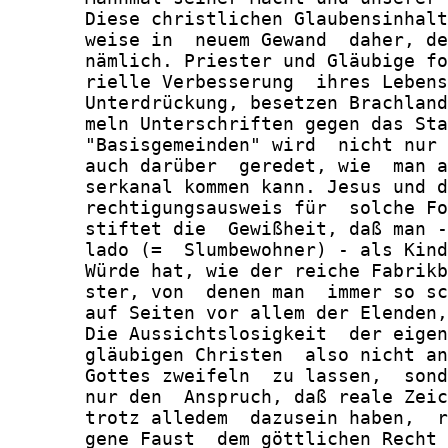
       Diese christlichen Glaubensinhalt
       weise in  neuem Gewand  daher, de
       nämlich. Priester und Gläubige fo
       rielle Verbesserung  ihres Lebens
       Unterdrückung, besetzen Brachland
       meln Unterschriften gegen das Sta
       "Basisgemeinden" wird  nicht nur 
       auch darüber  geredet, wie  man a
       serkanal kommen kann. Jesus und d
       rechtigungsausweis für  solche Fo
       stiftet die  Gewißheit, daß man -
       lado (=  Slumbewohner) - als Kind
       Würde hat, wie der reiche Fabrikb
       ster, von  denen man  immer so sc
       auf Seiten vor allem der Elenden,
       Die Aussichtslosigkeit  der eigen
       gläubigen Christen  also nicht an
       Gottes zweifeln  zu lassen,  sond
       nur den  Anspruch, daß reale Zeic
       trotz alledem  dazusein haben,  r
       gene Faust  dem göttlichen Recht 