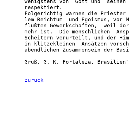
       Wenigstens von  Gott und  seinen 
       respektiert.

       Folgerichtig warnen die Priester 
       lem Reichtum  und Egoismus, vor M
       flußten Gewerkschaften,  weil dor
       mehr ist.  Die menschlichen  Ansp
       Scheitern verurteilt, und der Him
       in klitzekleinen  Ansätzen vorsch
       abendlichen Zusammensein der Basi
       Gruß, G. K. Fortaleza, Brasilien"

zurück