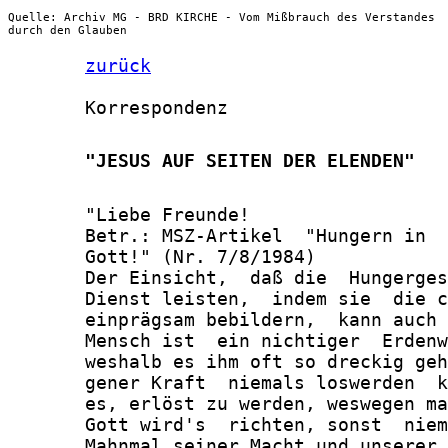
Quelle: Archiv MG - BRD KIRCHE - Vom Mißbrauch des Verstandes
durch den Glauben
zurück
       Korrespondenz

       "JESUS AUF SEITEN DER ELENDEN"
       "Liebe Freunde!

       Betr.: MSZ-Artikel  "Hungern in  
       Gott!" (Nr. 7/8/1984)

       Der Einsicht,  daß die  Hungerges
       Dienst leisten,  indem sie  die c
       einprägsam bebildern,  kann auch 
       Mensch ist  ein nichtiger  Erdenw
       weshalb es ihm oft so dreckig geh
       gener Kraft  niemals loswerden  k
       es, erlöst zu werden, weswegen ma
       Gott wird's  richten, sonst  niem
       Mahnmal seiner Macht und unserer 