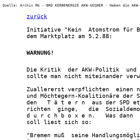
Quelle: Archiv MG - BRD KERNENERGIE AKW-GEGNER - Haben die AKW
zurück
       Initiative "Kein  Atomstrom für B
       dem Marktplatz am 5.2.88:

       WARNUNG!
       Die Kritik  der AKW-Politik  und 
       sollte man nicht miteinander verw
       Zuallererst verpflichten  einen n
       und Möchtegern-Koalitionäre der S
       den   T ä t e r n  aus der SPD et
       richten  ginge,   die  Sozialdemo
       d u r c h b o x e n.   Was dann  
       soll liest sich so:

       "Bremen muß  seine Handlungsmögli