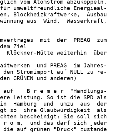
glich vom Atomstrom abzukoppeln.

für umweltfreundliche Energieal-

en, Blockheizkraftwerke,  Ausbau

winnung aus  Wind,  Wasserkraft,

mvertrages  mit  der  PREAG  zum

dem Ziel

  Klöckner-Hütte weiterhin  über

adtwerken  und PREAG  im Jahres-

 den Stromimport auf NULL zu re-

den GRÜNEN und anderen)

 auf    B r e m e r  "Handlungs-

ere Leistung. So ist die SPD als

in  Hamburg  und  umzu  aus  der

gt so  ihre Glaubwürdigkeit  als

chten bescheinigt: Sie soll sich

 r o m,  und das darf sich jeder

 die auf grünen "Druck" zustande
