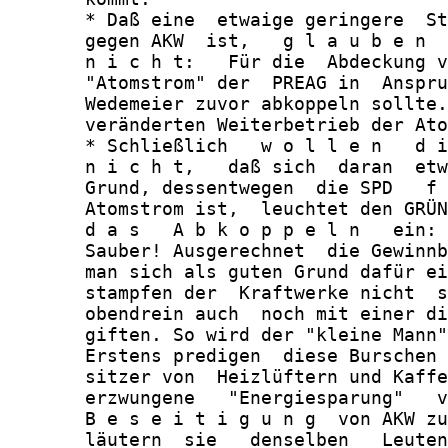
       * Daß eine  etwaige geringere  St
       gegen AKW  ist,   g l a u b e n  
       n i c h t:   Für die  Abdeckung v
       "Atomstrom" der  PREAG in  Anspru
       Wedemeier zuvor abkoppeln sollte.
       veränderten Weiterbetrieb der Ato
       * Schließlich   w o l l e n   d i
       n i c h t,   daß sich  daran  etw
       Grund, dessentwegen  die SPD   f 
       Atomstrom ist,  leuchtet den GRÜN
       d a s   A b k o p p e l n   ein: 
       Sauber! Ausgerechnet  die Gewinnb
       man sich als guten Grund dafür ei
       stampfen der  Kraftwerke nicht  s
       obendrein auch  noch mit einer di
       giften. So wird der "kleine Mann"
       Erstens predigen  diese Burschen 
       sitzer von  Heizlüftern und Kaffe
       erzwungene   "Energiesparung"   v
       B e s e i t i g u n g  von AKW zu
       läutern  sie   denselben   Leuten