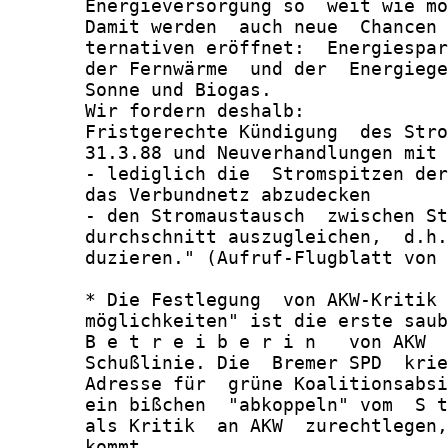
       Energieversorgung so  weit wie mö
       Damit werden  auch neue  Chancen 
       ternativen eröffnet:  Energiespar
       der Fernwärme  und der  Energiege
       Sonne und Biogas.

       Wir fordern deshalb:

       Fristgerechte Kündigung  des Stro
       31.3.88 und Neuverhandlungen mit 
       - lediglich die  Stromspitzen der
       das Verbundnetz abzudecken

       - den Stromaustausch  zwischen St
       durchschnitt auszugleichen,  d.h.
       duzieren." (Aufruf-Flugblatt von 
       * Die Festlegung  von AKW-Kritik 
       möglichkeiten" ist die erste saub
       B e t r e i b e r i n   von AKW  
       Schußlinie. Die  Bremer SPD  krie
       Adresse für  grüne Koalitionsabsi
       ein bißchen  "abkoppeln" vom  S t
       als Kritik  an AKW  zurechtlegen,
       kommt.
