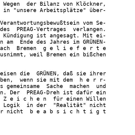
 Wegen  der Bilanz von Klöckner,

 in "unsere Arbeitsplätze" über-

Verantwortungsbewußtsein vom Se-

des  PREAG-Vertrages  verlangen.

 Kündigung ist angesagt. Mit ei-

n am  Ende des Jahres im GRÜNEN-

ach  Bremen  g e l i e f e r t e

usnimmt, weil Bremen ein bißchen

eisen die  GRÜNEN, daß sie ihrer

ben,  wenn sie mit dem  h e r r-

s gemeinsame  Sache  machen  und

n. Der  PREAG-Dreh ist dafür ein

 Z e i c h e n  für einen Willen

 Logik  in der  "Realität" nicht

r nicht  b e a b s i c h t i g t
