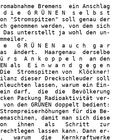
romabnahme Bremens  ein Anschlag

 d i e  G R Ü N E N  s e l b s t

on "Stromspitzen" soll genau der

ch genommen werden, von dem sich

 Das unterstellt ja wohl den un-

mmeiler.

 e   G R Ü N E N  a u c h  g a r

as  ändert.  Haargenau  derselbe

ü r s  A n k o p p e l n  an den

EN als  E i n w a n d  g e g e n

Die  Stromspitzen von  Klöckner!

ilanz dieser Dreckschleuder soll

nleuchten lassen, warum ein Ein-

ein darf,  die  die  Bevölkerung

cken Packung Radioaktivität ver-

 von den GRÜNEN doppelt bedient:

Strompreiserhöhungen für die Be-

emaschinen, damit man sich diese

on   ihnen   als   Schritt   zur

rechtlegen lassen kann. Dann er-

,   warum   die   Kernkraftwerke
