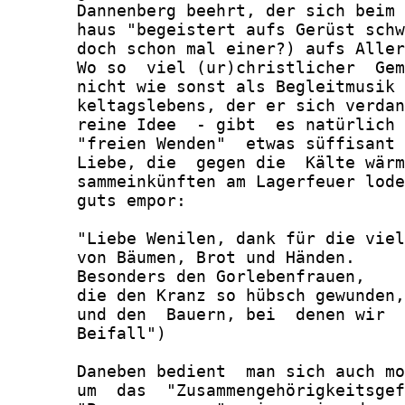
       Dannenberg beehrt, der sich beim 
       haus "begeistert aufs Gerüst schw
       doch schon mal einer?) aufs Aller
       Wo so  viel (ur)christlicher  Gem
       nicht wie sonst als Begleitmusik 
       keltagslebens, der er sich verdan
       reine Idee  - gibt  es natürlich 
       "freien Wenden"  etwas süffisant 
       Liebe, die  gegen die  Kälte wärm
       sammeinkünften am Lagerfeuer lode
       guts empor:

       "Liebe Wenilen, dank für die viel
       von Bäumen, Brot und Händen.

       Besonders den Gorlebenfrauen,

       die den Kranz so hübsch gewunden,

       und den  Bauern, bei  denen wir  
       Beifall")

       Daneben bedient  man sich auch mo
       um  das  "Zusammengehörigkeitsgef