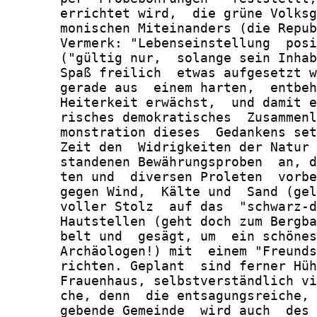
       errichtet wird,  die grüne Volksg
       monischen Miteinanders (die Repub
       Vermerk: "Lebenseinstellung  posi
       ("gültig nur,  solange sein Inhab
       Spaß freilich  etwas aufgesetzt w
       gerade aus  einem harten,  entbeh
       Heiterkeit erwächst,  und damit e
       risches demokratisches  Zusammenl
       monstration dieses  Gedankens set
       Zeit den  Widrigkeiten der Natur 
       standenen Bewährungsproben  an, d
       ten und  diversen Proleten  vorbe
       gegen Wind,  Kälte und  Sand (gel
       voller Stolz  auf das  "schwarz-d
       Hautstellen (geht doch zum Bergba
       belt und  gesägt, um  ein schönes
       Archäologen!) mit  einem "Freunds
       richten. Geplant  sind ferner Hüh
       Frauenhaus, selbstverständlich vi
       che, denn  die entsagungsreiche, 
       gebende Gemeinde  wird auch  des 