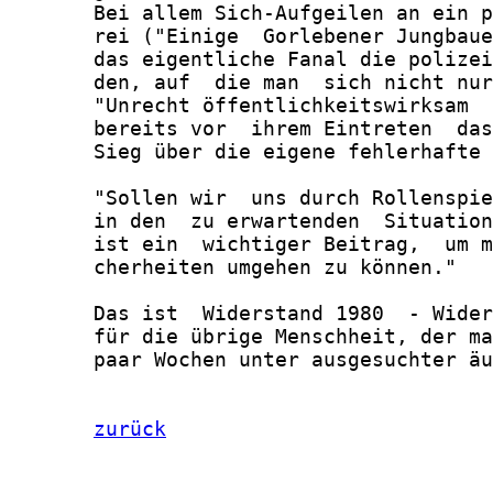
       Bei allem Sich-Aufgeilen an ein p
       rei ("Einige  Gorlebener Jungbaue
       das eigentliche Fanal die polizei
       den, auf  die man  sich nicht nur
       "Unrecht öffentlichkeitswirksam  
       bereits vor  ihrem Eintreten  das
       Sieg über die eigene fehlerhafte 
       "Sollen wir  uns durch Rollenspie
       in den  zu erwartenden  Situation
       ist ein  wichtiger Beitrag,  um m
       cherheiten umgehen zu können."

       Das ist  Widerstand 1980  - Wider
       für die übrige Menschheit, der ma
       paar Wochen unter ausgesuchter äu
zurück