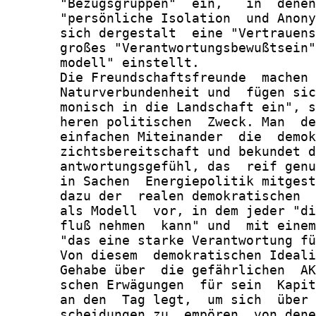
       "Bezugsgruppen"  ein,   in  denen
       "persönliche Isolation  und Anony
       sich dergestalt  eine "Vertrauens
       großes "Verantwortungsbewußtsein"
       modell" einstellt.

       Die Freundschaftsfreunde  machen 
       Naturverbundenheit und  fügen sic
       monisch in die Landschaft ein", s
       heren politischen  Zweck. Man  de
       einfachen Miteinander  die  demok
       zichtsbereitschaft und bekundet d
       antwortungsgefühl, das  reif genu
       in Sachen  Energiepolitik mitgest
       dazu der  realen demokratischen  
       als Modell  vor, in dem jeder "di
       fluß nehmen  kann" und  mit einem
       "das eine starke Verantwortung fü
       Von diesem  demokratischen Ideali
       Gehabe über  die gefährlichen  AK
       schen Erwägungen  für sein  Kapit
       an den  Tag legt,  um sich  über 
       scheidungen zu  empören, von dene