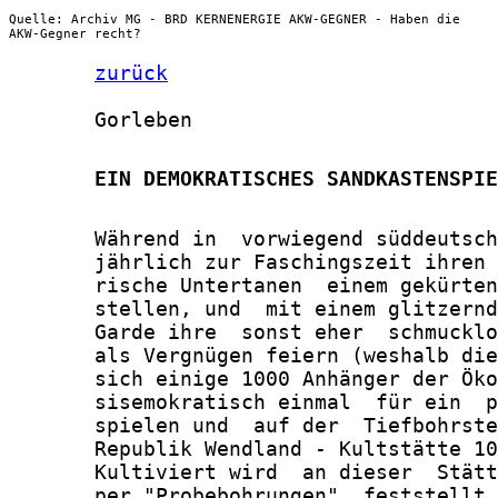
Quelle: Archiv MG - BRD KERNENERGIE AKW-GEGNER - Haben die
AKW-Gegner recht?
zurück
       Gorleben

       EIN DEMOKRATISCHES SANDKASTENSPIE
       Während in  vorwiegend süddeutsch
       jährlich zur Faschingszeit ihren 
       rische Untertanen  einem gekürten
       stellen, und  mit einem glitzernd
       Garde ihre  sonst eher  schmucklo
       als Vergnügen feiern (weshalb die
       sich einige 1000 Anhänger der Öko
       sisemokratisch einmal  für ein  p
       spielen und  auf der  Tiefbohrste
       Republik Wendland - Kultstätte 10
       Kultiviert wird  an dieser  Stätt
       per "Probebohrungen"  feststellt,