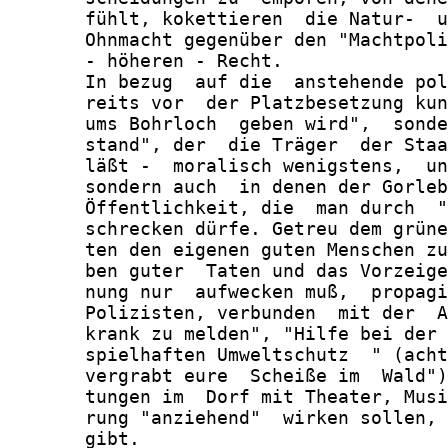
       fühlt, kokettieren  die Natur-  u
       Ohnmacht gegenüber den "Machtpoli
       - höheren - Recht.

       In bezug  auf die  anstehende pol
       reits vor  der Platzbesetzung kun
       ums Bohrloch  geben wird",  sonde
       stand", der  die Träger  der Staa
       läßt -  moralisch wenigstens,  un
       sondern auch  in denen der Gorleb
       Öffentlichkeit, die  man durch  "
       schrecken dürfe. Getreu dem grüne
       ten den eigenen guten Menschen zu
       ben guter  Taten und das Vorzeige
       nung nur  aufwecken muß,  propagi
       Polizisten, verbunden  mit der  A
       krank zu melden", "Hilfe bei der 
       spielhaften Umweltschutz  " (acht
       vergrabt eure  Scheiße im  Wald")
       tungen im  Dorf mit Theater, Musi
       rung "anziehend"  wirken sollen, 
       gibt.
