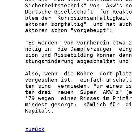
       Sicherheitstechnik" von  AKW's so
       Deutsche Gesellschaft  für Reakto
       blem der  Korrosionsanfälligkeit 
       aktoren sorgfältig"  und hat auch
       aktoren schon "vorgebeugt":

       "Es werden  von vornherein etwa 2
       nötig in  die Dampferzeuger  eing
       sion und Rissebildung können dann
       stungsminderung abgeschaltet und 
       Also, wenn  die Rohre  dort platz
       vorgesehen ist,  einfach umschalt
       ten sind  vermieden. Für eines is
       ten drei  neuen "Super  AKW's" (e
       '79 wegen  eines Risses im Primär
       mindest gesorgt:  nämlich für  di
       Kapitals.

zurück