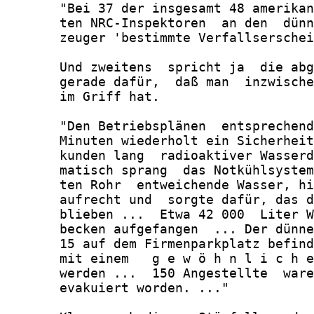
       "Bei 37 der insgesamt 48 amerikan
       ten NRC-Inspektoren  an den  dünn
       zeuger 'bestimmte Verfallserschei
       Und zweitens  spricht ja  die abg
       gerade dafür,  daß man  inzwische
       im Griff hat.

       "Den Betriebsplänen  entsprechend
       Minuten wiederholt ein Sicherheit
       kunden lang  radioaktiver Wasserd
       matisch sprang  das Notkühlsystem
       ten Rohr  entweichende Wasser, hi
       aufrecht und  sorgte dafür, das d
       blieben ...  Etwa 42 000  Liter W
       becken aufgefangen  ... Der dünne
       15 auf dem Firmenparkplatz befind
       mit einem   g e w ö h n l i c h e
       werden ...  150 Angestellte  ware
       evakuiert worden. ..."
