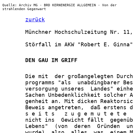
Quelle: Archiv MG - BRD KERNENERGIE ALLGEMEIN - Von der
strahlenden Gegenwart
zurück
       Münchner Hochschulzeitung Nr. 11,
       Störfall im AKW "Robert E. Ginna"

       DEN GAU IM GRIFF
       Die mit  der großangelegten Durch
       programms "als  unabdingbarer Bes
       versorgung unseres  Landes" einhe
       Sachen Unbedenklichkeit solcher A
       genheit an. Mit dicken Reaktorsic
       Beweis angetreten,  daß erstens d
       s e i t s   z u g e m u t e t e  
       nicht ins  Gewicht fällt  gegenüb
       Lebens"  (von  deren  Gründen  un
       wurde), also  alles, was  einem M