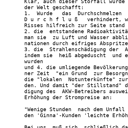
       Klar, auch dieser Störfall wurde 
       der Welt geschafft:

       1.  Wurde   das  Durchschmelzen  
       D u r c h f l u ß   verhindert, w
       Risses hilfreich zur Seite stand

       2. die  entstandene Radioaktivitä
       man sie  zu Luft und Wasser abbli
       nationen durch eifriges Abspritze
       3. die  Strahlenschädigung der  A
       indem sie  heiß abgeduscht  und e
       wurden

       und 4. die umliegende Bevölkerung
       ner Zeit  "ein Grund  zur Besorgn
       die "lokalen  Notunterkünfte" zur
       den. Und damit "der Stillstand" d
       digung des  AKW-Betreibers auswei
       Erhöhung der Strompreise an:

       "Wenige Stunden  nach dem Unfall 
       den 'Ginna'-Kunden 'leichte Erhöh
       Bei uns  muß sich  schließlich da