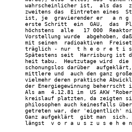
       wahrscheinlicher ist,  als das  z
       zweitens das  Eintreten eines  St
       ist, je  gravierender er   a n g 
       erste Schritt  ein  GAU,  das  Pl
       höchstens  alle   17 000  Reaktor
       Vorstellung wurde  abgehoben, daß
       mit seinen  radioaktiven  Freiset
       träglich - nur  t h e o r e t i s
       Spätestens seit  Harrisburg ist d
       heit tabu.  Heutzutage wird  die 
       schonungslos darüber  aufgeklärt,
       mittlere und  auch den ganz große
       vielmehr deren praktische Abwickl
       der Energiegewinnung beherrscht i
       Als am  4.12.81 im  US AKW "Rober
       kreislauf platzten, da zeigten si
       philosophen auch keinesfalls über
       getreten war, der 'eigentlich' ni
       Ganz aufgeklärt  gibt man  sich. 
       längst  v o r a u s z u s e h e n