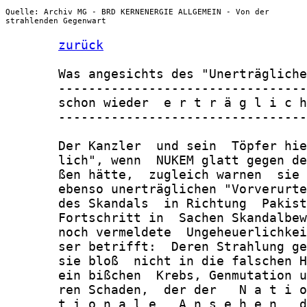
Quelle: Archiv MG - BRD KERNENERGIE ALLGEMEIN - Von der
strahlenden Gegenwart
zurück
       Was angesichts des "Unerträgliche
       ---------------------------------
       schon wieder  e r t r ä g l i c h
       ---------------------------------
       Der Kanzler  und sein  Töpfer hie
       lich", wenn  NUKEM glatt gegen de
       ßen hätte,  zugleich warnen  sie 
       ebenso unerträglichen "Vorverurte
       des Skandals  in Richtung  Pakist
       Fortschritt in  Sachen Skandalbew
       noch vermeldete  Ungeheuerlichkei
       ser betrifft:  Deren Strahlung ge
       sie bloß  nicht in die falschen H
       ein bißchen  Krebs, Genmutation u
       ren Schaden,  der der   N a t i o
       t i o n a l e   A n s e h e n   d