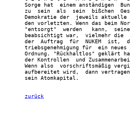
       Sorge hat  einem anständigen  Bun
       zu  sein  als  sein  bißchen  Ges
       Demokratie der  jeweils aktuelle 
       den vorletzten. Wenn das beim Nor
       "entsorgt"  werden   kann,  seine
       beabsichtigt war,  vielmehr die  
       der  Auftrag  für  NUKEM  ist,  d
       triebsgenehmigung für  ein neues 
       Ordnung. "Rückhaltlos" geklärt ha
       der Kontrollen  und Zusammenarbei
       Wenn also  vorschriftsmäßig vergi
       aufbereitet wird,  dann vertragen
       sein Atomkapital.

zurück