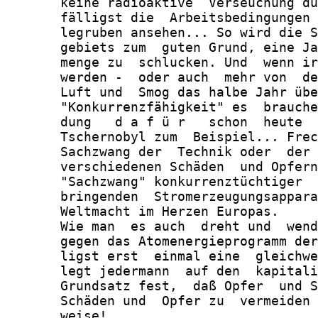
       keine radioaktive  Verseuchung du
       fälligst die  Arbeitsbedingungen 
       legruben ansehen... So wird die S
       gebiets zum  guten Grund, eine Ja
       menge zu  schlucken. Und  wenn ir
       werden -  oder auch  mehr von  de
       Luft und  Smog das halbe Jahr übe
       "Konkurrenzfähigkeit" es  brauche
       dung   d a f ü r   schon  heute  
       Tschernobyl zum  Beispiel... Frec
       Sachzwang der  Technik oder  der 
       verschiedenen Schäden  und Opfern
       "Sachzwang" konkurrenztüchtiger  
       bringenden  Stromerzeugungsappara
       Weltmacht im Herzen Europas.

       Wie man  es auch  dreht und  wend
       gegen das Atomenergieprogramm der
       ligst erst  einmal eine  gleichwe
       legt jedermann  auf den  kapitali
       Grundsatz fest,  daß Opfer  und S
       Schäden und  Opfer zu  vermeiden 
       weise!
