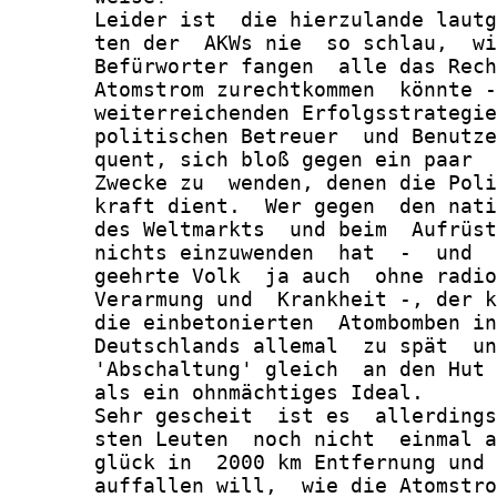
       Leider ist  die hierzulande lautg
       ten der  AKWs nie  so schlau,  wi
       Befürworter fangen  alle das Rech
       Atomstrom zurechtkommen  könnte -
       weiterreichenden Erfolgsstrategie
       politischen Betreuer  und Benutze
       quent, sich bloß gegen ein paar  
       Zwecke zu  wenden, denen die Poli
       kraft dient.  Wer gegen  den nati
       des Weltmarkts  und beim  Aufrüst
       nichts einzuwenden  hat  -  und  
       geehrte Volk  ja auch  ohne radio
       Verarmung und  Krankheit -, der k
       die einbetonierten  Atombomben in
       Deutschlands allemal  zu spät  un
       'Abschaltung' gleich  an den Hut 
       als ein ohnmächtiges Ideal.

       Sehr gescheit  ist es  allerdings
       sten Leuten  noch nicht  einmal a
       glück in  2000 km Entfernung und 
       auffallen will,  wie die Atomstro