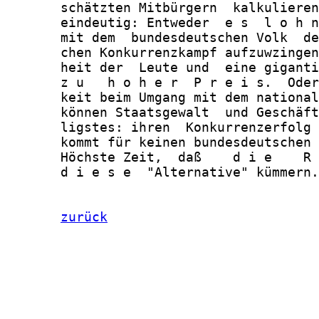
       schätzten Mitbürgern  kalkulieren
       eindeutig: Entweder  e s  l o h n
       mit dem  bundesdeutschen Volk  de
       chen Konkurrenzkampf aufzuwzingen
       heit der  Leute und  eine giganti
       z u   h o h e r  P r e i s.  Oder
       keit beim Umgang mit dem national
       können Staatsgewalt  und Geschäft
       ligstes: ihren  Konkurrenzerfolg 
       kommt für keinen bundesdeutschen 
       Höchste Zeit,  daß    d i e    R 
       d i e s e  "Alternative" kümmern.
zurück