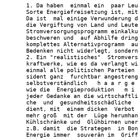
       1. Da haben  einmal ein  paar Leu
       Sorte Energiefreisetzung ist, mit
       Da ist  mal einige Verwunderung d
       die Vergiftung von Land und Leute
       Stromversorgungsprogramm einkalku
       beschweren und  auf Abhilfe dring
       komplettes Alternativprogramm  au
       Bedenken nicht widerlegt, sondern
       2. Ein "realistisches"  Stromvers
       kraftwerke, wie es da verlangt wi
       einmal alle politischen Parteien 
       sident ganz  furchtbar angestreng
       selbstverständlich   h a a r g e 
       wie die  Energieproduktion   m i 
       jeder Gedanke an die wirtschaftli
       che  und  gesundheitsschädliche  
       dient, mit  einem dicken  Verbot 
       mehr groß  mit der  Lüge herumhan
       Kühlschränke und  Glühbirnen uner
       z.B. damit  die Strategen  in Bon
       Energie immer  souverän im  Griff