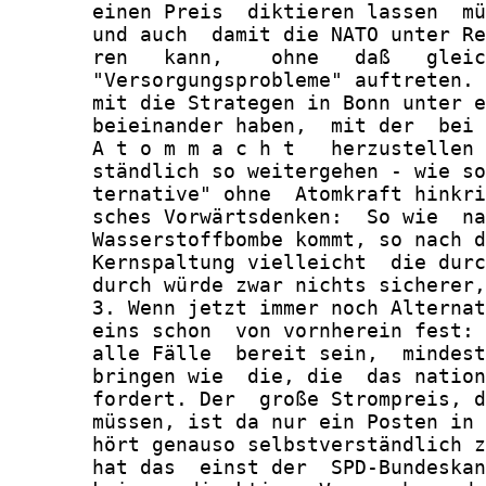
       einen Preis  diktieren lassen  mü
       und auch  damit die NATO unter Re
       ren   kann,    ohne   daß   gleic
       "Versorgungsprobleme" auftreten. 
       mit die Strategen in Bonn unter e
       beieinander haben,  mit der  bei 
       A t o m m a c h t   herzustellen 
       ständlich so weitergehen - wie so
       ternative" ohne  Atomkraft hinkri
       sches Vorwärtsdenken:  So wie  na
       Wasserstoffbombe kommt, so nach d
       Kernspaltung vielleicht  die durc
       durch würde zwar nichts sicherer,
       3. Wenn jetzt immer noch Alternat
       eins schon  von vornherein fest: 
       alle Fälle  bereit sein,  mindest
       bringen wie  die, die  das nation
       fordert. Der  große Strompreis, d
       müssen, ist da nur ein Posten in 
       hört genauso selbstverständlich z
       hat das  einst der  SPD-Bundeskan