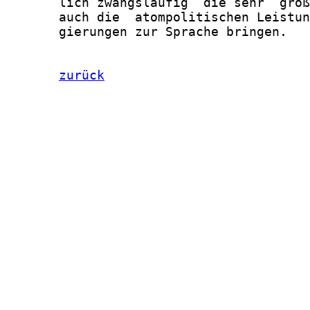
       lich zwangsläufig  die sehr  groß
       auch die  atompolitischen Leistun
       gierungen zur Sprache bringen.

zurück