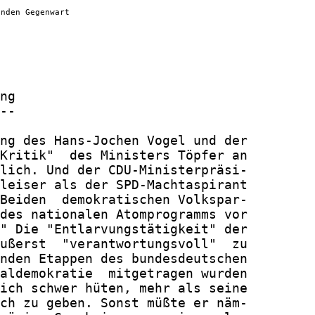
enden Gegenwart
ng

--

ng des Hans-Jochen Vogel und der

Kritik"  des Ministers Töpfer an

lich. Und der CDU-Ministerpräsi-

leiser als der SPD-Machtaspirant

Beiden  demokratischen Volkspar-

des nationalen Atomprogramms vor

" Die "Entlarvungstätigkeit" der

ußerst  "verantwortungsvoll"  zu

nden Etappen des bundesdeutschen

aldemokratie  mitgetragen wurden

ich schwer hüten, mehr als seine

ch zu geben. Sonst müßte er näm-
