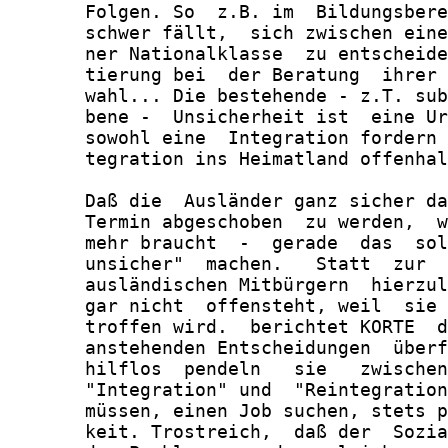
       Folgen. So  z.B. im  Bildungsbere
       schwer fällt,  sich zwischen eine
       ner Nationalklasse  zu entscheide
       tierung bei  der Beratung  ihrer 
       wahl... Die bestehende - z.T. sub
       bene -  Unsicherheit ist  eine Ur
       sowohl eine  Integration fordern 
       tegration ins Heimatland offenhal
       Daß die  Ausländer ganz sicher da
       Termin abgeschoben  zu werden,  w
       mehr braucht  -  gerade  das  sol
       unsicher"  machen.   Statt  zur  
       ausländischen Mitbürgern  hierzul
       gar nicht  offensteht, weil  sie 
       troffen wird.  berichtet KORTE  d
       anstehenden Entscheidungen  überf
       hilflos  pendeln   sie   zwischen
       "Integration" und  "Reintegration
       müssen, einen Job suchen, stets p
       keit. Trostreich,  daß der  Sozia