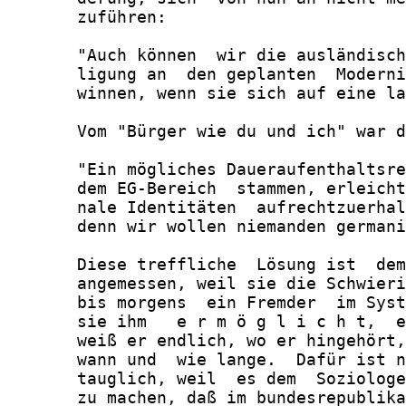
       zuführen:

       "Auch können  wir die ausländisch
       ligung an  den geplanten  Moderni
       winnen, wenn sie sich auf eine la
       Vom "Bürger wie du und ich" war d
       "Ein mögliches Daueraufenthaltsre
       dem EG-Bereich  stammen, erleicht
       nale Identitäten  aufrechtzuerhal
       denn wir wollen niemanden germani
       Diese treffliche  Lösung ist  dem
       angemessen, weil sie die Schwieri
       bis morgens  ein Fremder  im Syst
       sie ihm   e r m ö g l i c h t,  e
       weiß er endlich, wo er hingehört,
       wann und  wie lange.  Dafür ist n
       tauglich, weil  es dem  Soziologe
       zu machen, daß im bundesrepublika