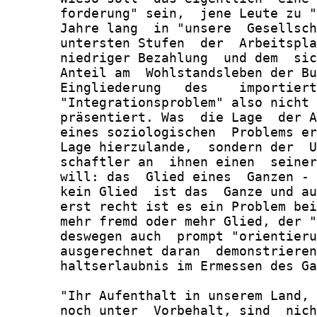
       forderung" sein,  jene Leute zu "
       Jahre lang  in "unsere  Gesellsch
       untersten Stufen  der  Arbeitspla
       niedriger Bezahlung  und dem  sic
       Anteil am  Wohlstandsleben der Bu
       Eingliederung   des    importiert
       "Integrationsproblem" also nicht 
       präsentiert. Was  die Lage  der A
       eines soziologischen  Problems er
       Lage hierzulande,  sondern der  U
       schaftler an  ihnen einen  seiner
       will: das  Glied eines  Ganzen - 
       kein Glied  ist das  Ganze und au
       erst recht ist es ein Problem bei
       mehr fremd oder mehr Glied, der "
       deswegen auch  prompt "orientieru
       ausgerechnet daran  demonstrieren
       haltserlaubnis im Ermessen des Ga
       "Ihr Aufenthalt in unserem Land, 
       noch unter  Vorbehalt, sind  nich