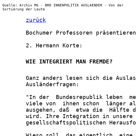
Quelle: Archiv MG - BRD INNENPOLITIK AUSLAENDER - Von der
Sortierung der Leute
zurück
       Bochumer Professoren präsentieren
       2. Hermann Korte:

       WIE INTEGRIERT MAN FREMDE?
       Ganz anders lesen sich die Auslas
       Ausländerfragen:

       "In der  Bundesrepublik leben  me
       viele von  ihnen schon  länger al
       ausgehen, daß  etwa die  Hälfte d
       wird. Ihre Integration in unsere 
       gesellschaftspolitischen Herausfo
       Wieso soll  das eigentlich  eine 