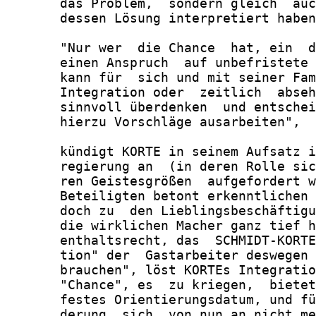
       das Problem,  sondern gleich  auc
       dessen Lösung interpretiert haben
       "Nur wer  die Chance  hat, ein  d
       einen Anspruch  auf unbefristete 
       kann für  sich und mit seiner Fam
       Integration oder  zeitlich  abseh
       sinnvoll überdenken  und entschei
       hierzu Vorschläge ausarbeiten",

       kündigt KORTE in seinem Aufsatz i
       regierung an  (in deren Rolle sic
       ren Geistesgrößen  aufgefordert w
       Beteiligten betont erkenntlichen 
       doch zu  den Lieblingsbeschäftigu
       die wirklichen Macher ganz tief h
       enthaltsrecht, das  SCHMIDT-KORTE
       tion" der  Gastarbeiter deswegen 
       brauchen", löst KORTEs Integratio
       "Chance", es  zu kriegen,  bietet
       festes Orientierungsdatum, und fü
       derung, sich  von nun an nicht me