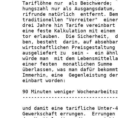
       Tariflöhne nur  als Beschwerde;  
       hungszahl nur als Ausgangsdatum, 
       rifrunde natürlich  entfernt. Bem
       traditionellen "Vorreiter"  einer
       drei Jahre hin Tarife vereinbart 
       eine feste Kalkulation mit einem 
       tor erlauben.  Die Sicherheit,  d
       ben, besteht  darin, auf absehbar
       wirtschaftlichen Preisgestaltung 
       ausgeliefert zu  sein -  ein ähnl
       würde man  mit dem Lebensmittella
       einer festen  monatlichen Summe  
       überlassen, was man dafür bekommt
       Immerhin, eine  Gegenleistung der
       einbart worden:

       90 Minuten weniger Wochenarbeitsz
       ---------------------------------
       und damit eine tarifliche Unter-4
       Gewerkschaft errungen.  Errungen 