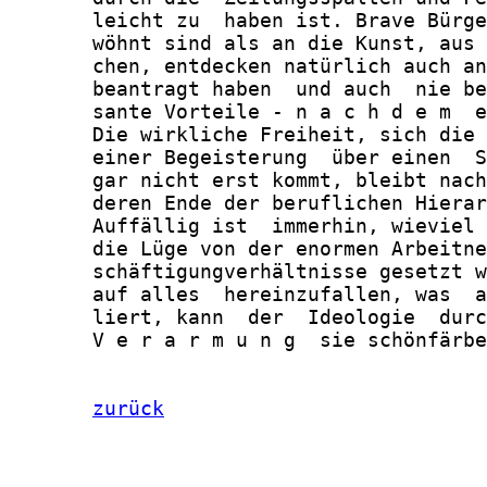
       leicht zu  haben ist. Brave Bürge
       wöhnt sind als an die Kunst, aus 
       chen, entdecken natürlich auch an
       beantragt haben  und auch  nie be
       sante Vorteile - n a c h d e m  e
       Die wirkliche Freiheit, sich die 
       einer Begeisterung  über einen  S
       gar nicht erst kommt, bleibt nach
       deren Ende der beruflichen Hierar
       Auffällig ist  immerhin, wieviel 
       die Lüge von der enormen Arbeitne
       schäftigungverhältnisse gesetzt w
       auf alles  hereinzufallen, was  a
       liert, kann  der  Ideologie  durc
       V e r a r m u n g  sie schönfärbe
zurück