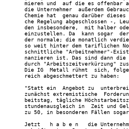
       mieren und  auf die es offenbar a
       die Unternehmer  außerdem Gebrauc
       Chemie hat  genau darüber dieses 
       che Regelung abgeschlossen -, Leu
       den insbesondere,  mit halber ode
       einzustellen. Da  kann sogar  der
       der normale; die monatlich verdie
       so weit hinter dem tariflichen No
       schnittliche "Arbeitnehmer"-Exist
       nanzieren ist. Das sind dann die 
       durch "Arbeitszeitverkürzung" zus
       Die IG  Metall rühmt  sich, folge
       reich abgeschmettert zu haben:

       "Statt ein  Angebot zu  unterbrei
       zunächst extremistische  Forderun
       beitstag, tägliche Höchstarbeitsz
       stundenausgleich in  Zeit und Gel
       zu 50, in besonderen Fällen sogar
       Jetzt   h a b e n   die Unternehm