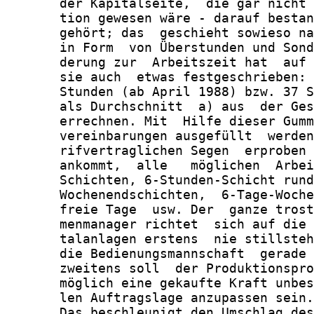
       der Kapitalseite,  die gar nicht 
       tion gewesen wäre - darauf bestan
       gehört; das  geschieht sowieso na
       in Form  von Überstunden und Sond
       derung zur  Arbeitszeit hat  auf 
       sie auch  etwas festgeschrieben: 
       Stunden (ab April 1988) bzw. 37 S
       als Durchschnitt  a) aus  der Ges
       errechnen. Mit  Hilfe dieser Gumm
       vereinbarungen ausgefüllt  werden
       rifvertraglichen Segen  erproben 
       ankommt,  alle   möglichen  Arbei
       Schichten, 6-Stunden-Schicht rund
       Wochenendschichten,  6-Tage-Woche
       freie Tage  usw. Der  ganze trost
       menmanager richtet  sich auf die 
       talanlagen erstens  nie stillsteh
       die Bedienungsmannschaft  gerade 
       zweitens soll  der Produktionspro
       möglich eine gekaufte Kraft unbes
       len Auftragslage anzupassen sein.

       Das beschleunigt den Umschlag des