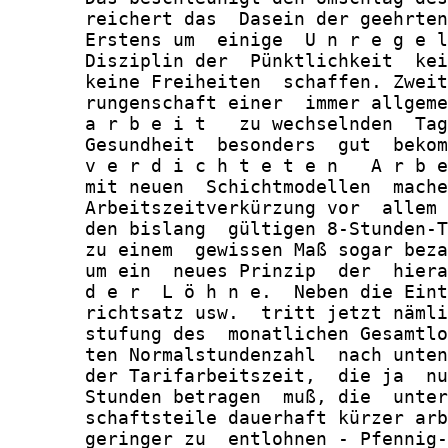
       reichert das  Dasein der geehrten
       Erstens um  einige  U n r e g e l
       Disziplin der  Pünktlichkeit  kei
       keine Freiheiten  schaffen. Zweit
       rungenschaft einer  immer allgeme
       a r b e i t   zu wechselnden  Tag
       Gesundheit  besonders  gut  bekom
       v e r d i c h t e t e n   A r b e
       mit neuen  Schichtmodellen  mache
       Arbeitszeitverkürzung vor  allem 
       den bislang  gültigen 8-Stunden-T
       zu einem  gewissen Maß sogar beza
       um ein  neues Prinzip  der  hiera
       d e r  L ö h n e.  Neben die Eint
       richtsatz usw.  tritt jetzt nämli
       stufung des  monatlichen Gesamtlo
       ten Normalstundenzahl  nach unten
       der Tarifarbeitszeit,  die ja  nu
       Stunden betragen  muß, die  unter
       schaftsteile dauerhaft kürzer arb
       geringer zu  entlohnen - Pfennig-