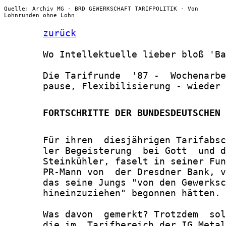
Quelle: Archiv MG - BRD GEWERKSCHAFT TARIFPOLITIK - Von
Lohnrunden ohne Lohn
zurück
       Wo Intellektuelle lieber bloß 'Ba
       Die Tarifrunde  '87 -  Wochenarbe
       pause, Flexibilisierung - wieder 
       FORTSCHRITTE DER BUNDESDEUTSCHEN 
       Für ihren  diesjährigen Tarifabsc
       ler Begeisterung  bei Gott  und d
       Steinkühler, faselt in seiner Fun
       PR-Mann von  der Dresdner Bank, v
       das seine Jungs "von den Gewerksc
       hineinzuziehen" begonnen hätten.

       Was davon  gemerkt? Trotzdem  sol
       die im  Tarifbereich der IG Metal