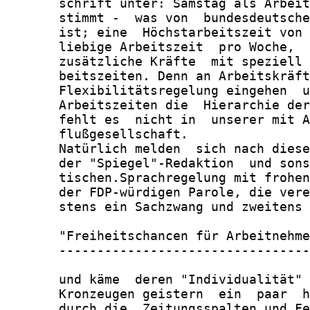
       schrift unter: Samstag als Arbeit
       stimmt -  was von  bundesdeutsche
       ist; eine  Höchstarbeitszeit von 
       liebige Arbeitszeit  pro Woche,  
       zusätzliche Kräfte  mit speziell 
       beitszeiten. Denn an Arbeitskräft
       Flexibilitätsregelung eingehen  u
       Arbeitszeiten die  Hierarchie der
       fehlt es  nicht in  unserer mit A
       flußgesellschaft.

       Natürlich melden  sich nach diese
       der "Spiegel"-Redaktion  und sons
       tischen.Sprachregelung mit frohen
       der FDP-würdigen Parole, die vere
       stens ein Sachzwang und zweitens 
       "Freiheitschancen für Arbeitnehme
       ---------------------------------
       und käme  deren "Individualität" 
       Kronzeugen geistern  ein  paar  h
       durch die  Zeitungsspalten und Fe