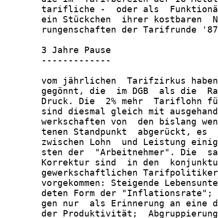
       tarifliche -  oder als  Funktionä
       ein Stückchen  ihrer kostbaren  N
       rungenschaften der Tarifrunde '87
       3 Jahre Pause

       -------------

       vom jährlichen  Tarifzirkus haben
       gegönnt, die  im DGB  als die  Ra
       Druck. Die  2% mehr  Tariflohn fü
       sind diesmal gleich mit ausgehand
       werkschaften von  den bislang wen
       tenen Standpunkt  abgerückt, es  
       zwischen Lohn  und Leistung einig
       sten der  "Arbeitnehmer". Die  sa
       Korrektur sind  in den  konjunktu
       gewerkschaftlichen Tarifpolitiker
       vorgekommen: Steigende Lebensunte
       deten Form der "Inflationsrate"; 
       gen nur  als Erinnerung an eine d
       der Produktivität;  Abgruppierung