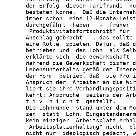
       der Erfolg  dieser Tarifrunde  nu
       bestehen könne.  Daß die Unterneh
       immer schon  eine 12-Monate-Leist
       durchgeführt  haben   -  früher  
       "Produktivitätsfortschritt" für  
       Anschlag gebracht  -, das sollte 
       eine Rolle  spielen. Dafür, daß d
       betrieben und  den Lohn  als Selb
       erklärte sich  die Gewerkschaft  
       Während die Gewerkschaft bisher d
       Lebensunterhalts gemäß dem Intere
       der Form  betrieb, daß  sie Promi
       Anspruch der  Arbeiter an die Wir
       liert sie ihre Verhandlungspositi
       kehrt: Ansprüche  seitens der Arb
       t i v  n i c h t  gestellt.

       Die Lohnrunde  stand unter dem Mo
       zen" statt  Lohn. Eingestandenerm
       kein einziger  Arbeitsplatz erhal
       "Arbeitsplatzerhaltung" nicht  bl
       nicht nur  ideologisch gedacht, w