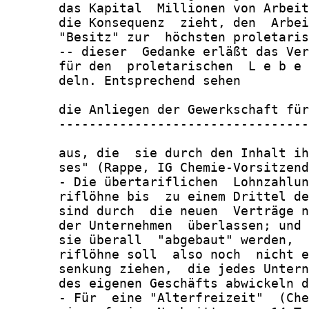
       das Kapital  Millionen von Arbeit
       die Konsequenz  zieht, den  Arbei
       "Besitz" zur  höchsten proletaris
       -- dieser  Gedanke erläßt das Ver
       für den  proletarischen  L e b e 
       deln. Entsprechend sehen

       die Anliegen der Gewerkschaft für
       ---------------------------------
       aus, die  sie durch den Inhalt ih
       ses" (Rappe, IG Chemie-Vorsitzend
       - Die übertariflichen  Lohnzahlun
       riflöhne bis  zu einem Drittel de
       sind durch  die neuen  Verträge n
       der Unternehmen  überlassen; und 
       sie überall  "abgebaut" werden,  
       riflöhne soll  also noch  nicht e
       senkung ziehen,  die jedes Untern
       des eigenen Geschäfts abwickeln d
       - Für  eine "Alterfreizeit"  (Che