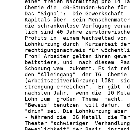
       einem freien Nachmittag pro 14 Ta
       Chemie die  40-Stunden-Woche für 
       Das "Signal":  Die Gewerkschaft  
       Kapitals über  sein Menschenmater
       die schrankenlose Verfügung veran
       lich sind 40 Jahre zerstörerische
       Profits in  einem Wechselbad von 
       Lohnkürzung durch  Kurzarbeit der
       rechtigungsnachweis für wöchentli
       Fron! Arbeiter gelten ihren gewer
       beitstiere, und  nach diesem  Ras
       Schonung wem  zukommt. Es ist rei
       den "Alleingang"  der IG  Chemie 
       (Arbeitszeitverkürzung) läßt  sic
       strengung erreichen".  Er gibt  d
       nächsten Jahr,  wenn die  IG Meta
       Lohn zum  großen  Thema  macht,  
       "Beweis" benutzen  will dafür,  d
       "drin" sei. Die Lohnkürzung aber 
       - Während die  IG Metall  die Tar
       Theater "schwieriger  Verhandlung
       Beweglichkeit" der Basis, inszeni