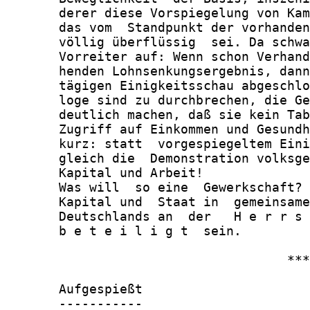
       derer diese Vorspiegelung von Kam
       das vom  Standpunkt der vorhanden
       völlig überflüssig  sei. Da schwa
       Vorreiter auf: Wenn schon Verhand
       henden Lohnsenkungsergebnis, dann
       tägigen Einigkeitsschau abgeschlo
       loge sind zu durchbrechen, die Ge
       deutlich machen, daß sie kein Tab
       Zugriff auf Einkommen und Gesundh
       kurz: statt  vorgespiegeltem Eini
       gleich die  Demonstration volksge
       Kapital und Arbeit!

       Was will  so eine  Gewerkschaft? 
       Kapital und  Staat in  gemeinsame
       Deutschlands an  der   H e r r s 
       b e t e i l i g t  sein.

                                     ***

       Aufgespießt

       -----------
