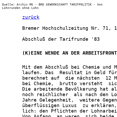
Quelle: Archiv MG - BRD GEWERKSCHAFT TARIFPOLITIK - Von
Lohnrunden ohne Lohn
zurück
       Bremer Hochschulzeitung Nr. 71, 1
       Abschluß der Tarifrunde '83

       (K)EINE WENDE AN DER ARBEITSFRONT
       Mit dem Abschluß bei Chemie und M
       laufen. Das  Resultat in Geld für
       berechnet auf  die nächsten  12 M
       bei Chemie,  brutto versteht  sic
       Die arbeitende Bevölkerung hat al
       noch reichlicher  als nach den Lo
       Jahre Gelegenheit,  weitere Gegen
       überflüssigen Luxus  zu erklären,
       lich: den Pflichten der Lohnarbei
       Von Anfang  an waren  sich beide 