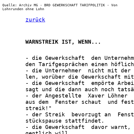
Quelle: Archiv MG - BRD GEWERKSCHAFT TARIFPOLITIK - Von
Lohnrunden ohne Lohn
zurück
       WARNSTREIK IST, WENN...
       - die Gewerkschaft  den Unternehm
       den Tarifgesprächen einen höflich
       - die Unternehmer  nicht mit der 
       len, worüber die Gewerkschaft mit
       - die Gewerkschaft  empörte Arbei
       sagt und die dann auch noch tatsä
       - der Angestellte  Xaver Löhner  
       aus dem  Fenster schaut  und fest
       streik!"

       - der Streik  bevorzugt an  Fenst
       stückspause stattfindet.

       - die Gewerkschaft  davor warnt, 
       gentlich will.
