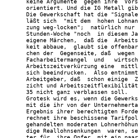
       keine Argumente  gegen ihre  Vors
       orientiert. Und die IG Metall gib
       Die Gewerkschaft hat die "Signale
       läßt sich  "mit dem  hohen Lohnan
       zung weg-locken";  natürlich nur 
       Stunden-Woche "noch  in diesem Ja
       eigene Märchen,  daß die  Arbeits
       keit abbaue,  glaubt sie offenbar
       chen der  Gegenseite, daß  wegen 
       Facharbeitermangel  und   wirtsch
       Arbeitszeitverkürzung eine  mittl
       sich beeindrucken.  Also entnimmt
       Arbeitgeber, daß  schon einige  Z
       zicht und Arbeitszeitflexibilität
       35 nicht ganz verblassen soll.

       Grotesk wird es, wenn die Gewerks
       mit die ihr von der Unternehmerta
       Ergebnis ihrer berechtigten Forde
       rechnet ihre beschissene Tarifpol
       gehandelten moderaten Lohnerhöhun
       dige Reallohnsenkungen  waren, se
       ter für  ihre Opfer  mit ein paar