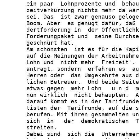
       ein paar  Lohnprozente und  behau
       zeitverkürzung nichts mehr da wär
       sei. Das  ist zwar genauso geloge
       Boom. Aber  es genügt dafür, daß 
       dertforderung in  der Öffentlichk
       Forderungpaket und  seine Durchse
       geschnürt hat.

       Am schönsten  ist es für die Kapi
       auf die Meinungen der Arbeitnehme
       Lohn und  nicht mehr  Freizeit". 
       antragt, sondern  erfahren es  au
       Herren oder  das Umgekehrte aus d
       lichen Betreuer.  Und beide Seite
       etwas gegen  mehr Lohn   u n d  m
       nun wirklich  nicht behaupten.  A
       darauf kommt es in der Tarifrunde
       tisten der  Tarifrunde, auf die s
       berufen. Mit ihren gesammelten un
       sich  in   der  demokratischen  T
       streiten.

       Dabei sind  sich die  Unternehmer