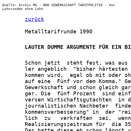
Quelle: Archiv MG - BRD GEWERKSCHAFT TARIFPOLITIK - Von
Lohnrunden ohne Lohn
zurück
       Metalltarifrunde 1990

       LAUTER DUMME ARGUMENTE FÜR EIN BI
       Schon jetzt  steht fest, was aus 
       ler angeblich  "bisher härtesten 
       kommen wird,  egal ob mit oder oh
       auf eine  Fünf vor dem Komma." Ge
       Gewerkschaft und schon gleich gar
       ger. Die  fünf Prozent  sind einf
       versen Wirtschaftsgutachten  in d
       journalistischen Nachbeter  finde
       kommensverbesserung" in  der "rei
       lich  zu   verkraften  sei,  wenn
       Realisierungszeitraum für  die 35
       Das hatte diese eh schon längst v