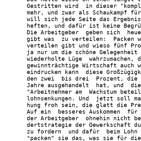
       Gestritten wird  in dieser "kompl
       mehr, und zwar als Schaukampf für
       will sich jede Seite das Ergebnis
       heften, und dafür ist keine Begrü
       Die Arbeitgeber  geben sich  heue
       gibt was  zu verteilen:  Packen w
       verteilen gibt und wieso fünf Pro
       ja nur um die schöne Gelegenheit 
       wiederholte Lüge  wahrzumachen, d
       gewinnträchtige Wirtschaft auch w
       eindrucken kann  diese Großzügigk
       den zwei  bis drei  Prozent, die 
       Jahre ausgehandelt  hat, und  die
       "Arbeitnehmer am  Wachstum beteil
       lohnsenkungen. Und  jetzt soll ma
       hung froh sein, die glatt die Pre
       Auf ein  besseres Auskommen  für 
       der Arbeitgeber  ohnehin nicht be
       dertstrategie der Gewerkschaft du
       zu fordern  und dafür  beim Lohn 
       "packen" sie das, was sie für die