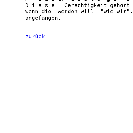
       D i e s e   Gerechtigkeit gehört 
       wenn die  werden will  "wie wir".
       angefangen.

zurück