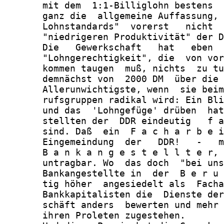
       mit dem  1:1-Billiglohn bestens  
       ganz die  allgemeine Auffassung, 
       Lohnstandards"  vorerst   nicht  
       "niedrigeren Produktivität" der D
       Die   Gewerkschaft   hat   eben  
       "Lohngerechtigkeit", die  von vor
       kommen taugen  muß, nichts  zu tu
       demnächst von  2000 DM  über die 
       Allerunwichtigste, wenn  sie beim
       rufsgruppen radikal wird: Ein Bli
       und das  'Lohngefüge' drüben  hat
       stellten der  DDR eindeutig   f a
       sind. Daß  ein  F a c h a r b e i
       Eingemeindung  der   DDR!   -   m
       B a n k a n g e s t e l l t e r, 
       untragbar. Wo  das doch  "bei uns
       Bankangestellte in  der  B e r u 
       tig höher  angesiedelt als  Facha
       Bankkapitalisten die  Dienste der
       schäft anders  bewerten und mehr 
       ihren Proleten zugestehen.
