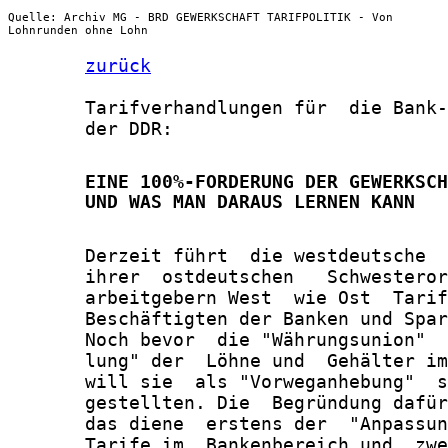
Quelle: Archiv MG - BRD GEWERKSCHAFT TARIFPOLITIK - Von
Lohnrunden ohne Lohn
zurück
       Tarifverhandlungen für  die Bank-
       der DDR:

       EINE 100%-FORDERUNG DER GEWERKSCH
       UND WAS MAN DARAUS LERNEN KANN
       Derzeit führt  die westdeutsche  
       ihrer  ostdeutschen   Schwesteror
       arbeitgebern West  wie Ost  Tarif
       Beschäftigten der Banken und Spar
       Noch bevor  die "Währungsunion"  
       lung" der  Löhne und  Gehälter im
       will sie  als "Vorweganhebung"  s
       gestellten. Die  Begründung dafür
       das diene  erstens der  "Anpassun
       Tarife im  Bankenbereich und  zwe