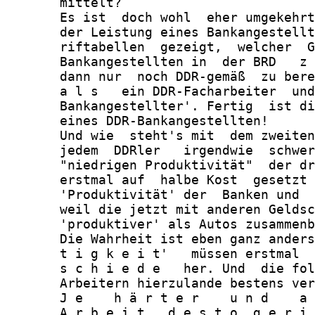
       mittelt?

       Es ist  doch wohl  eher umgekehrt
       der Leistung eines Bankangestellt
       riftabellen  gezeigt,  welcher  G
       Bankangestellten in  der BRD   z 
       dann nur  noch DDR-gemäß  zu bere
       a l s   ein DDR-Facharbeiter  und
       Bankangestellter'. Fertig  ist di
       eines DDR-Bankangestellten!

       Und wie  steht's mit  dem zweiten
       jedem  DDRler   irgendwie  schwer
       "niedrigen Produktivität"  der dr
       erstmal auf  halbe Kost  gesetzt 
       'Produktivität' der  Banken und  
       weil die jetzt mit anderen Geldsc
       'produktiver' als Autos zusammenb
       Die Wahrheit ist eben ganz anders
       t i g k e i t'   müssen erstmal  
       s c h i e d e   her. Und  die fol
       Arbeitern hierzulande bestens ver
       J e    h ä r t e r    u n d    a 
       A r b e i t,  d e s t o  g e r i 