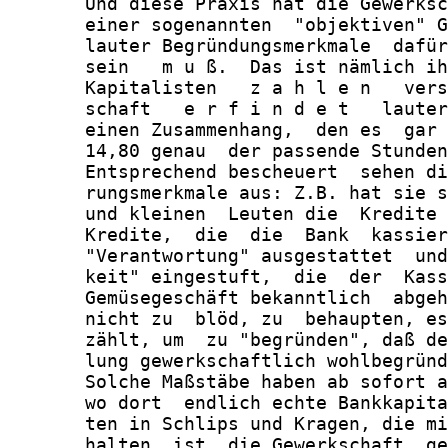
       Und diese Praxis hat die Gewerksc
       einer sogenannten  "objektiven" G
       lauter Begründungsmerkmale  dafür
       sein   m u ß.  Das ist nämlich ih
       Kapitalisten   z a h l e n   vers
       schaft   e r f i n d e t   lauter
       einen Zusammenhang,  den es  gar 
       14,80 genau  der passende Stunden
       Entsprechend bescheuert  sehen di
       rungsmerkmale aus: Z.B. hat sie s
       und kleinen  Leuten die  Kredite 
       Kredite,  die  die  Bank  kassier
       "Verantwortung" ausgestattet  und
       keit" eingestuft,  die  der  Kass
       Gemüsegeschäft bekanntlich  abgeh
       nicht zu  blöd, zu  behaupten, es
       zählt, um  zu "begründen", daß de
       lung gewerkschaftlich wohlbegründ
       Solche Maßstäbe haben ab sofort a
       wo dort  endlich echte Bankkapita
       ten in Schlips und Kragen, die mi
       halten, ist  die Gewerkschaft  ge