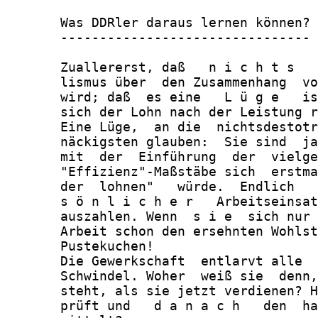
       Was DDRler daraus lernen können?

       --------------------------------

       Zuallererst, daß   n i c h t s   
       lismus über  den Zusammenhang  vo
       wird; daß  es eine   L ü g e   is
       sich der Lohn nach der Leistung r
       Eine Lüge,  an die  nichtsdestotr
       näckigsten glauben:  Sie sind  ja
       mit  der  Einführung  der  vielge
       "Effizienz"-Maßstäbe sich  erstma
       der  lohnen"   würde.  Endlich   
       s ö n l i c h e r   Arbeitseinsat
       auszahlen. Wenn  s i e  sich nur 
       Arbeit schon den ersehnten Wohlst
       Pustekuchen!

       Die Gewerkschaft  entlarvt alle  
       Schwindel. Woher  weiß sie  denn,
       steht, als sie jetzt verdienen? H
       prüft und   d a n a c h   den  ha