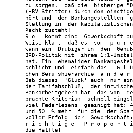
       zu sorgen,  daß die  bisherige "D
       (HBV-Stritter) durch den einstige
       hört und  den Bankangestellten  g
       Stellung in  der kapitalistischen
       Recht zusteht!

       S o   kommt eine  Gewerkschaft au
       Weise klar,  daß es  vom  p u r e
       wann ein  Drübiger in  den 'Genuß
       BRD-Politik mit  ihrem 1:1-Umstel
       hat. Ein  ehemaliger Bankangestel
       schlicht und  einfach das   G l ü
       chen Berufshierarchie  a n d e r 
       Daß dieses  'Glück' auch  nur ein
       der Tarifabschluß,  der inzwische
       Bankarbeitgebern hat  das von  de
       brachte Kriterium  schnell eingel
       viel Federlesens  geeinigt hat: 4
       und 50  % mehr  für die  der Spar
       voller Erfolg  der  Gewerkschaft:
       r i c h t i g e   P r o p o r t i
       die Hälfte!
