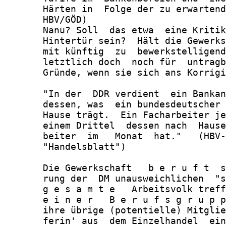
       Härten in  Folge der zu erwartend
       HBV/GÖD)

       Nanu? Soll  das etwa  eine Kritik
       Hintertür sein?  Hält die Gewerks
       mit künftig  zu  bewerkstelligend
       letztlich doch  noch für  untragb
       Gründe, wenn sie sich ans Korrigi
       "In der  DDR verdient  ein Bankan
       dessen, was  ein bundesdeutscher 
       Hause trägt.  Ein Facharbeiter je
       einem Drittel  dessen nach  Hause
       beiter  im   Monat  hat."   (HBV-
       "Handelsblatt")

       Die Gewerkschaft   b e r u f t  s
       rung der  DM unausweichlichen  "s
       g e s a m t e   Arbeitsvolk treff
       e i n e r   B e r u f s g r u p p
       ihre übrige (potentielle) Mitglie
       ferin' aus  dem Einzelhandel  ein