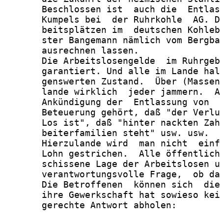
       Beschlossen ist  auch die  Entlas
       Kumpels bei  der Ruhrkohle  AG. D
       beitsplätzen im  deutschen Kohleb
       ster Bangemann nämlich vom Bergba
       ausrechnen lassen.

       Die Arbeitslosengelde  im Ruhrgeb
       garantiert. Und alle im Lande hal
       genswerten Zustand.  Über (Massen
       lande wirklich  jeder jammern.  A
       Ankündigung der  Entlassung von  
       Beteuerung gehört, daß "der Verlu
       Los ist", daß "hinter nackten Zah
       beiterfamilien steht" usw. usw.

       Hierzulande wird  man nicht  einf
       Lohn gestrichen.  Alle öffentlich
       schissene Lage der Arbeitslosen u
       verantwortungsvolle Frage,  ob da
       Die Betroffenen  können sich  die
       ihre Gewerkschaft hat sowieso kei
       gerechte Antwort abholen:
