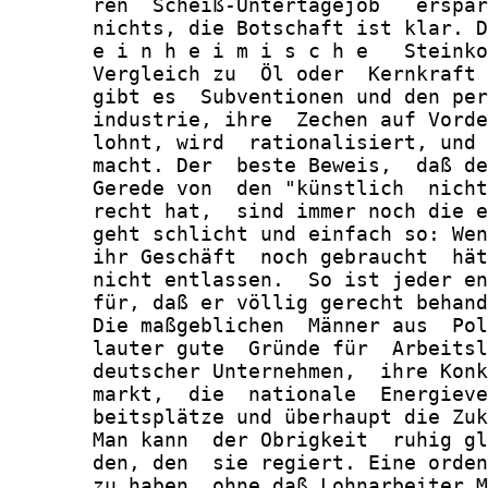
       ren  Scheiß-Untertagejob   erspar
       nichts, die Botschaft ist klar. D
       e i n h e i m i s c h e   Steinko
       Vergleich zu  Öl oder  Kernkraft 
       gibt es  Subventionen und den per
       industrie, ihre  Zechen auf Vorde
       lohnt, wird  rationalisiert, und 
       macht. Der  beste Beweis,  daß de
       Gerede von  den "künstlich  nicht
       recht hat,  sind immer noch die e
       geht schlicht und einfach so: Wen
       ihr Geschäft  noch gebraucht  hät
       nicht entlassen.  So ist jeder en
       für, daß er völlig gerecht behand
       Die maßgeblichen  Männer aus  Pol
       lauter gute  Gründe für  Arbeitsl
       deutscher Unternehmen,  ihre Konk
       markt,  die  nationale  Energieve
       beitsplätze und überhaupt die Zuk
       Man kann  der Obrigkeit  ruhig gl
       den, den  sie regiert. Eine orden
       zu haben, ohne daß Lohnarbeiter M