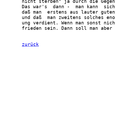
       nicht sterben" ja durch die Gegen
       Das war's  dann -  man kann  sich
       daß man  erstens aus lauter guten
       und daß  man zweitens solches eno
       ung verdient. Wenn man sonst nich
       frieden sein. Dann soll man aber 
zurück