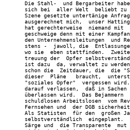
       Die Stahl-  und Bergarbeiter habe
       sich bei  aller Welt  beliebt zu 
       Szene gesetzte untertänige Anfrag
       ausgerechnet mich,  unser Hatting
       hat gerechterweise  niemand mit  
       geschweige denn mit einer Kampfan
       den Unternehmensleitungen  und Re
       stens -  jawoll, die  Entlassunge
       wo sie  eben stattfinden.  Zweite
       treuung der  Opfer selbstverständ
       ist dazu  da, verwaltet zu werden
       schon die  Zeitdauer, die  die "S
       dieser  Pläne   braucht,  unterst
       "soziales Opfer"  vergessen wird.
       darauf verlassen,  daß in Sachen 
       überlassen wird.  Das Bejammern  
       schuldlosen Arbeitslosen  vom Rev
       Fernsehen und  der DGB sicherheit
       Als Statisten  für den  großen Ja
       selbstverständlich  eingeplant.  
       Särge und  die Transparente  mut 