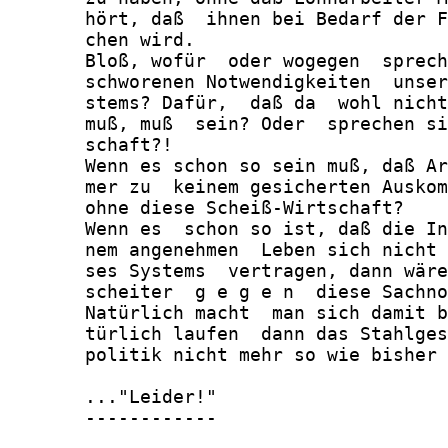
       hört, daß  ihnen bei Bedarf der F
       chen wird.

       Bloß, wofür  oder wogegen  sprech
       schworenen Notwendigkeiten  unser
       stems? Dafür,  daß da  wohl nicht
       muß, muß  sein? Oder  sprechen si
       schaft?!

       Wenn es schon so sein muß, daß Ar
       mer zu  keinem gesicherten Auskom
       ohne diese Scheiß-Wirtschaft?

       Wenn es  schon so ist, daß die In
       nem angenehmen  Leben sich nicht 
       ses Systems  vertragen, dann wäre
       scheiter  g e g e n  diese Sachno
       Natürlich macht  man sich damit b
       türlich laufen  dann das Stahlges
       politik nicht mehr so wie bisher 
       ..."Leider!"

       ------------
