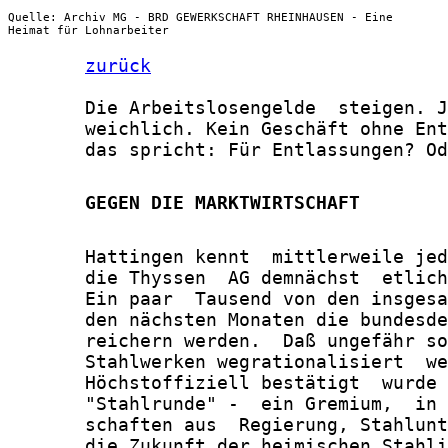
Quelle: Archiv MG - BRD GEWERKSCHAFT RHEINHAUSEN - Eine
Heimat für Lohnarbeiter
zurück
       Die Arbeitslosengelde  steigen. J
       weichlich. Kein Geschäft ohne Ent
       das spricht: Für Entlassungen? Od
       GEGEN DIE MARKTWIRTSCHAFT
       Hattingen kennt  mittlerweile jed
       die Thyssen  AG demnächst  etlich
       Ein paar  Tausend von den insgesa
       den nächsten Monaten die bundesde
       reichern werden.  Daß ungefähr so
       Stahlwerken wegrationalisiert  we
       Höchstoffiziell bestätigt  wurde 
       "Stahlrunde" -  ein Gremium,  in 
       schaften aus  Regierung, Stahlunt
       die Zukunft der heimischen Stahli