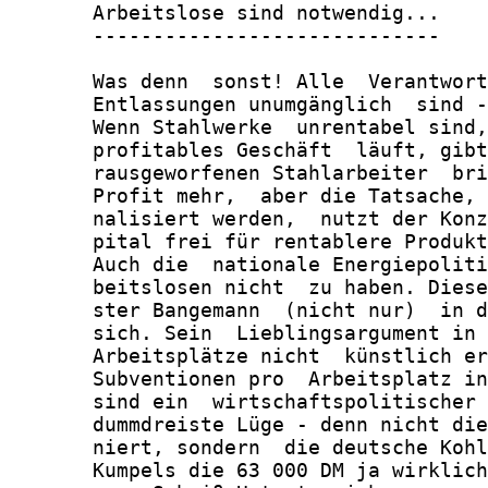
       Arbeitslose sind notwendig...

       -----------------------------

       Was denn  sonst! Alle  Verantwort
       Entlassungen unumgänglich  sind -
       Wenn Stahlwerke  unrentabel sind,
       profitables Geschäft  läuft, gibt
       rausgeworfenen Stahlarbeiter  bri
       Profit mehr,  aber die Tatsache, 
       nalisiert werden,  nutzt der Konz
       pital frei für rentablere Produkt
       Auch die  nationale Energiepoliti
       beitslosen nicht  zu haben. Diese
       ster Bangemann  (nicht nur)  in d
       sich. Sein  Lieblingsargument in 
       Arbeitsplätze nicht  künstlich er
       Subventionen pro  Arbeitsplatz in
       sind ein  wirtschaftspolitischer 
       dummdreiste Lüge - denn nicht die
       niert, sondern  die deutsche Kohl
       Kumpels die 63 000 DM ja wirklich