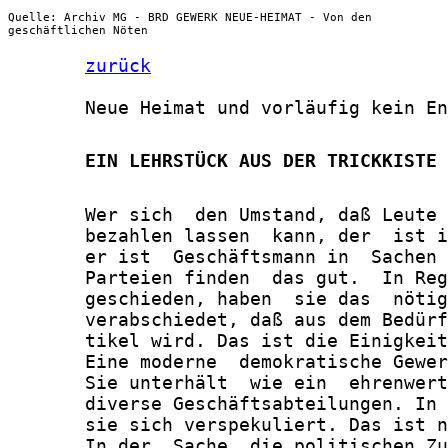
Quelle: Archiv MG - BRD GEWERK NEUE-HEIMAT - Von den
geschäftlichen Nöten
zurück
       Neue Heimat und vorläufig kein En
       EIN LEHRSTÜCK AUS DER TRICKKISTE 
       Wer sich  den Umstand, daß Leute 
       bezahlen lassen  kann, der  ist i
       er ist  Geschäftsmann in  Sachen 
       Parteien finden  das gut.  In Reg
       geschieden, haben  sie das  nötig
       verabschiedet, daß aus dem Bedürf
       tikel wird. Das ist die Einigkeit
       Eine moderne  demokratische Gewer
       Sie unterhält  wie ein  ehrenwert
       diverse Geschäftsabteilungen. In 
       sie sich verspekuliert. Das ist n
       In der  Sache, die politischen Zu