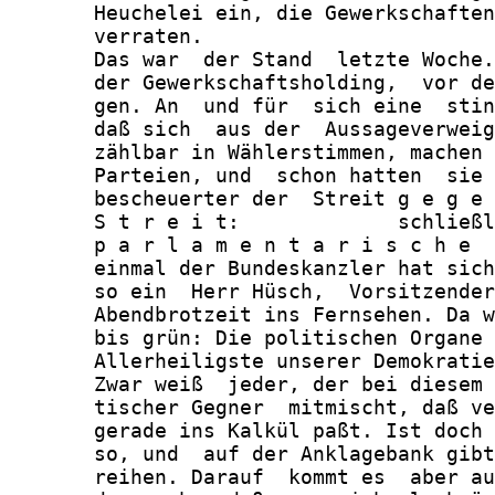
       Heuchelei ein, die Gewerkschaften
       verraten.

       Das war  der Stand  letzte Woche.
       der Gewerkschaftsholding,  vor de
       gen. An  und für  sich eine  stin
       daß sich  aus der  Aussageverweig
       zählbar in Wählerstimmen, machen 
       Parteien, und  schon hatten  sie 
       bescheuerter der  Streit g e g e 
       S t r e i t:             schließl
       p a r l a m e n t a r i s c h e  
       einmal der Bundeskanzler hat sich
       so ein  Herr Hüsch,  Vorsitzender
       Abendbrotzeit ins Fernsehen. Da w
       bis grün: Die politischen Organe 
       Allerheiligste unserer Demokratie
       Zwar weiß  jeder, der bei diesem 
       tischer Gegner  mitmischt, daß ve
       gerade ins Kalkül paßt. Ist doch 
       so, und  auf der Anklagebank gibt
       reihen. Darauf  kommt es  aber au