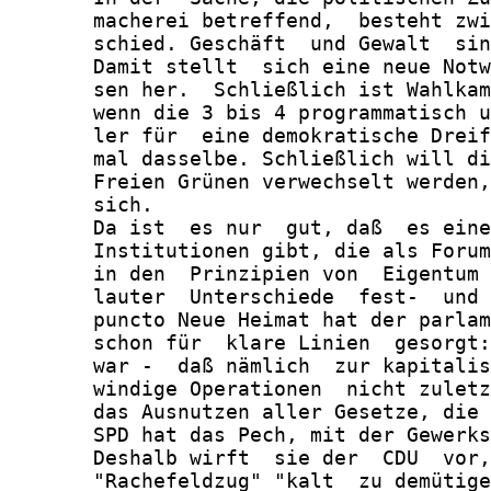
       macherei betreffend,  besteht zwi
       schied. Geschäft  und Gewalt  sin
       Damit stellt  sich eine neue Notw
       sen her.  Schließlich ist Wahlkam
       wenn die 3 bis 4 programmatisch u
       ler für  eine demokratische Dreif
       mal dasselbe. Schließlich will di
       Freien Grünen verwechselt werden,
       sich.

       Da ist  es nur  gut, daß  es eine
       Institutionen gibt, die als Forum
       in den  Prinzipien von  Eigentum 
       lauter  Unterschiede  fest-  und 
       puncto Neue Heimat hat der parlam
       schon für  klare Linien  gesorgt:
       war -  daß nämlich  zur kapitalis
       windige Operationen  nicht zuletz
       das Ausnutzen aller Gesetze, die 
       SPD hat das Pech, mit der Gewerks
       Deshalb wirft  sie der  CDU  vor,
       "Rachefeldzug" "kalt  zu demütige