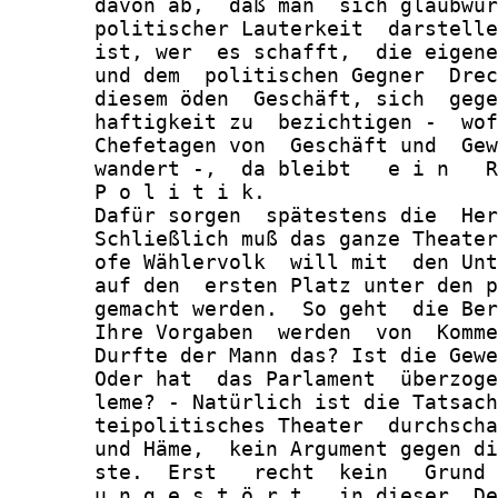
       davon ab,  daß man  sich glaubwür
       politischer Lauterkeit  darstelle
       ist, wer  es schafft,  die eigene
       und dem  politischen Gegner  Drec
       diesem öden  Geschäft, sich  gege
       haftigkeit zu  bezichtigen -  wof
       Chefetagen von  Geschäft und  Gew
       wandert -,  da bleibt   e i n   R
       P o l i t i k.

       Dafür sorgen  spätestens die  Her
       Schließlich muß das ganze Theater
       ofe Wählervolk  will mit  den Unt
       auf den  ersten Platz unter den p
       gemacht werden.  So geht  die Ber
       Ihre Vorgaben  werden  von  Komme
       Durfte der Mann das? Ist die Gewe
       Oder hat  das Parlament  überzoge
       leme? - Natürlich ist die Tatsach
       teipolitisches Theater  durchscha
       und Häme,  kein Argument gegen di
       ste.  Erst   recht  kein   Grund 
       u n g e s t ö r t   in dieser  De