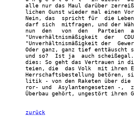
       alle nur das Maul darüber zerreiß
       lichen Gunst wieder mal einen Vor
       Nein, das  spricht für  die Leben
       darf sich  mitfragen, und der Wäh
       nun  den   von  den   Parteien  a
       "Unverhältnismäßigkeit  der   CDU
       "Unverhältnismäßigkeit der  Gewer
       Oder ganz, ganz tief enttäuscht s
       und so?  Ist ja  auch scheißegal.
       dies: So geht das Vertrauen in di
       teien, die  das Volk  mit ihren E
       Herrschaftsbestellung betören, si
       litik - von den Raketen über die 
       ror- und  Asylantengesetzen -,  z
       Überbau gehört, ungestört ihren G
zurück