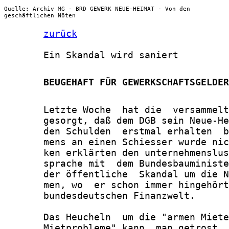
Quelle: Archiv MG - BRD GEWERK NEUE-HEIMAT - Von den
geschäftlichen Nöten
zurück
       Ein Skandal wird saniert

       BEUGEHAFT FÜR GEWERKSCHAFTSGELDER
       Letzte Woche  hat die  versammelt
       gesorgt, daß dem DGB sein Neue-He
       den Schulden  erstmal erhalten  b
       mens an einen Schiesser wurde nic
       ken erklärten den unternehmenslus
       sprache mit  dem Bundesbauministe
       der öffentliche  Skandal um die N
       men, wo  er schon immer hingehört
       bundesdeutschen Finanzwelt.

       Das Heucheln  um die "armen Miete
       Mietprobleme" kann  man getrost  