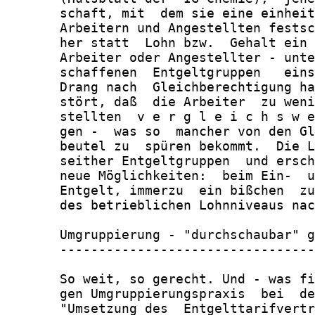
       schaft, mit  dem sie eine einheit
       Arbeitern und Angestellten festsc
       her statt  Lohn bzw.  Gehalt ein 
       Arbeiter oder Angestellter - unte
       schaffenen  Entgeltgruppen   eins
       Drang nach  Gleichberechtigung ha
       stört, daß  die Arbeiter  zu weni
       stellten  v e r g l e i c h s w e
       gen -  was so  mancher von den Gl
       beutel zu  spüren bekommt.  Die L
       seither Entgeltgruppen  und ersch
       neue Möglichkeiten:  beim Ein-  u
       Entgelt, immerzu  ein bißchen  zu
       des betrieblichen Lohnniveaus nac
       Umgruppierung - "durchschaubar" g
       ---------------------------------
       So weit, so gerecht. Und - was fi
       gen Umgruppierungspraxis  bei  de
       "Umsetzung des  Entgelttarifvertr