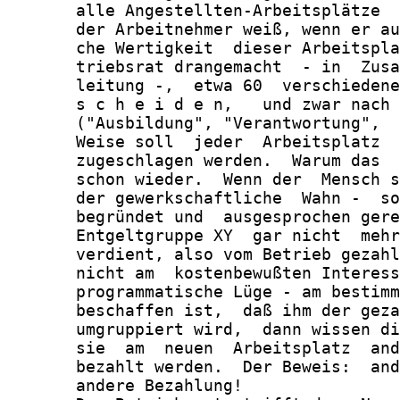
       alle Angestellten-Arbeitsplätze  
       der Arbeitnehmer weiß, wenn er au
       che Wertigkeit  dieser Arbeitspla
       triebsrat drangemacht  - in  Zusa
       leitung -,  etwa 60  verschiedene
       s c h e i d e n,   und zwar nach 
       ("Ausbildung", "Verantwortung",  
       Weise soll  jeder  Arbeitsplatz  
       zugeschlagen werden.  Warum das  
       schon wieder.  Wenn der  Mensch s
       der gewerkschaftliche  Wahn -  so
       begründet und  ausgesprochen gere
       Entgeltgruppe XY  gar nicht  mehr
       verdient, also vom Betrieb gezahl
       nicht am  kostenbewußten Interess
       programmatische Lüge - am bestimm
       beschaffen ist,  daß ihm der geza
       umgruppiert wird,  dann wissen di
       sie  am  neuen  Arbeitsplatz  and
       bezahlt werden.  Der Beweis:  and
       andere Bezahlung!
