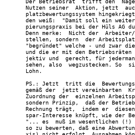
       Der Betriebsrat  trifft den  Nage
       Nutzen seiner  Aktion, jetzt  auc
       platzbewertungssystem hingekriegt
       den weiß:  "Damit soll ein weiter
       pierungspraxis bei der Hüls AG du
       Denn merke:  Nicht der  Arbeiter/
       stellen, sondern  der Arbeitsplat
       "begründet" welche - und zwar die
       und die er mit den Betriebsräten 
       jektiv und  gerecht, für jederman
       sehen, also  wegzustecken. So  si
       Lohn.

       PS.: Jetzt  tritt die  Bewertungs
       gemäß der  jetzt vereinbarten  Kr
       Zuordnung der  einzelnen Arbeitsp
       sondern Prinzip,  daß der Betrieb
       Rechnung trägt,  indem er  diesen
       spar-Interesse knüpft, wie der Be
       "... es  muß im wesentlichen (!) 
       so zu bewerten, daß eine Abwertun
       xis) nicht erfolgt. Ausnahmen kön