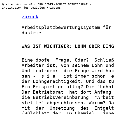
Quelle: Archiv MG - BRD GEWERKSCHAFT BETRIEBSRAT -
Institution des sozialen Friedens
zurück
       Arbeitsplatzbewertungssystem für 
       dustrie

       WAS IST WICHTIGER: LOHN ODER EING
       Eine doofe  Frage. Oder?  Schließ
       Arbeiter ist, von seinem Lohn und
       Und trotzdem:  die Frage wird höc
       sen -  s i e   ist immer schon  e
       der Lohngerechtigkeit. Und das tu
       Ein Beispiel gefällig? Die "Lohnf
       Der Betriebsrat  hat dort Anfang 
       die Betriebsvereinbarung  "Arbeit
       stellte" abgeschlossen. Warum? Da
       mit  der  Umsetzung  des  Entgelt
       (Hülsblatt der  IG Chemie),  jene