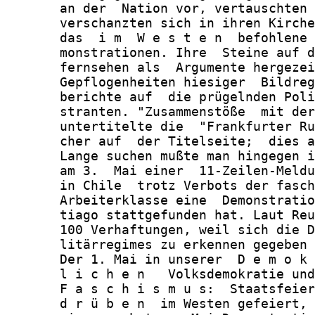
       an der  Nation vor, vertauschten 
       verschanzten sich in ihren Kirche
       das  i m  W e s t e n  befohlene 
       monstrationen. Ihre  Steine auf d
       fernsehen als  Argumente hergezei
       Gepflogenheiten hiesiger  Bildreg
       berichte auf  die prügelnden Poli
       stranten. "Zusammenstöße  mit der
       untertitelte die  "Frankfurter Ru
       cher auf  der Titelseite;  dies a
       Lange suchen mußte man hingegen i
       am 3.  Mai einer  11-Zeilen-Meldu
       in Chile  trotz Verbots der fasch
       Arbeiterklasse eine  Demonstratio
       tiago stattgefunden hat. Laut Reu
       100 Verhaftungen, weil sich die D
       litärregimes zu erkennen gegeben 
       Der 1. Mai in unserer  D e m o k 
       l i c h e n   Volksdemokratie und
       F a s c h i s m u s:  Staatsfeier
       d r ü b e n  im Westen gefeiert, 