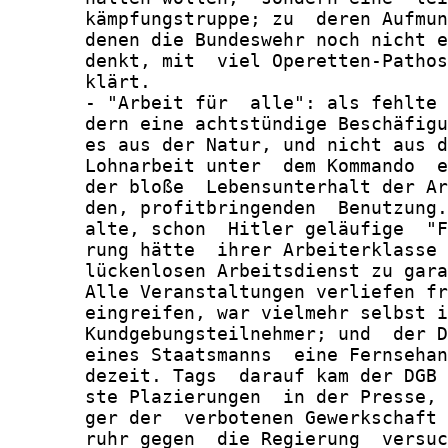
       kämpfungstruppe; zu  deren Aufmun
       denen die Bundeswehr noch nicht e
       denkt, mit  viel Operetten-Pathos
       klärt.

       - "Arbeit für  alle": als fehlte 
       dern eine achtstündige Beschäfigu
       es aus der Natur, und nicht aus d
       Lohnarbeit unter  dem Kommando  e
       der bloße  Lebensunterhalt der Ar
       den, profitbringenden  Benutzung.
       alte, schon  Hitler geläufige  "F
       rung hätte  ihrer Arbeiterklasse 
       lückenlosen Arbeitsdienst zu gara
       Alle Veranstaltungen verliefen fr
       eingreifen, war vielmehr selbst i
       Kundgebungsteilnehmer; und  der D
       eines Staatsmanns  eine Fernsehan
       dezeit. Tags  darauf kam der DGB 
       ste Plazierungen  in der Presse, 
       ger der  verbotenen Gewerkschaft 
       ruhr gegen  die Regierung  versuc