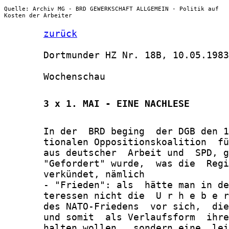
Quelle: Archiv MG - BRD GEWERKSCHAFT ALLGEMEIN - Politik auf
Kosten der Arbeiter
zurück
       Dortmunder HZ Nr. 18B, 10.05.1983

       Wochenschau

       3 x 1. MAI - EINE NACHLESE
       In der  BRD beging  der DGB den 1
       tionalen Oppositionskoalition  fü
       aus deutscher  Arbeit und  SPD, g
       "Gefordert" wurde,  was die  Regi
       verkündet, nämlich

       - "Frieden": als  hätte man in de
       teressen nicht die  U r h e b e r
       des NATO-Friedens  vor sich,  die
       und somit  als Verlaufsform  ihre
       halten wollen,  sondern eine  lei