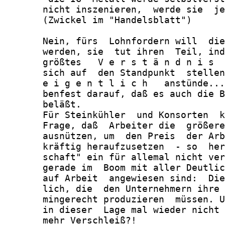
       nicht inszenieren,  werde sie  je
       (Zwickel im "Handelsblatt")

       Nein, fürs  Lohnfordern will  die
       werden, sie  tut ihren  Teil, ind
       größtes   V e r s t ä n d n i s  
       sich auf  den Standpunkt  stellen
       e i g e n t l i c h   anstünde...
       benfest darauf, daß es auch die B
       beläßt.

       Für Steinkühler  und Konsorten  k
       Frage, daß  Arbeiter die  größere
       ausnützen, um  den Preis  der Arb
       kräftig heraufzusetzen  - so  her
       schaft" ein für allemal nicht ver
       gerade im  Boom mit aller Deutlic
       auf Arbeit  angewiesen sind:  Die
       lich, die  den Unternehmern ihre 
       mingerecht produzieren  müssen. U
       in dieser  Lage mal wieder nicht 
       mehr Verschleiß?!
