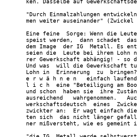
       ken. Dasselbe auf Gewerkschaftsde
       "Durch Einmalzahlungen entwickeln
       men weiter auseinander" (Zwickel 
       Eine feine  Sorge: Wenn die Leute
       speist werden,  dann schadet  das
       dem Image  der IG  Metall. Es ent
       seien die  Leute bei ihrem Lohn n
       rer Gewerkschaft abhängig! - so d
       Und was  will die Gewerkschaft tu
       Lohn in  Erinnerung  zu  bringen?
       e r w ä h n e n   einfach laufend
       l i c h  eine "Beteiligung am Boo
       und schon  haben sie  ihre Zustän
       ausreichend   wahrgenommen.   Auc
       werkschaftsdeutsch  eines  Zwicke
       zwickter an:  Er wagt einfach die
       ten sich  das nicht länger gefall
       ner mißversteht, wie es gemeint i
       "die IG  Metall werde selbstverst