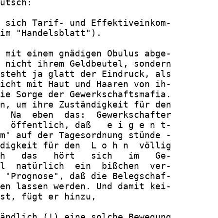
utsch:

 sich Tarif- und Effektiveinkom-

im "Handelsblatt").

 mit einem gnädigen Obulus abge-

 nicht ihrem Geldbeutel, sondern

steht ja glatt der Eindruck, als

icht mit Haut und Haaren von ih-

ie Sorge der Gewerkschaftsmafia.

n, um ihre Zuständigkeit für den

  Na  eben  das:  Gewerkschafter

  öffentlich, daß   e i g e n t-

m" auf der Tagesordnung stünde -

digkeit für den  L o h n  völlig

h   das   hört   sich   im   Ge-

l  natürlich  ein  bißchen  ver-

 "Prognose", daß die Belegschaf-

en lassen werden. Und damit kei-

st, fügt er hinzu,

ändlich (!) eine solche Bewegung
