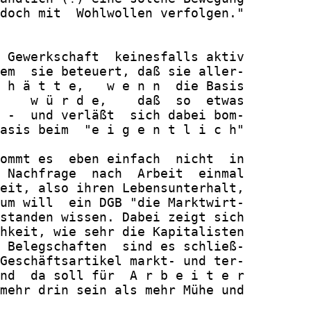
doch mit  Wohlwollen verfolgen."

 Gewerkschaft  keinesfalls aktiv

em  sie beteuert, daß sie aller-

 h ä t t e,   w e n n  die Basis

    w ü r d e,    daß  so  etwas

 -  und verläßt  sich dabei bom-

asis beim  "e i g e n t l i c h"

ommt es  eben einfach  nicht  in

 Nachfrage  nach  Arbeit  einmal

eit, also ihren Lebensunterhalt,

um will  ein DGB "die Marktwirt-

standen wissen. Dabei zeigt sich

hkeit, wie sehr die Kapitalisten

 Belegschaften  sind es schließ-

Geschäftsartikel markt- und ter-

nd  da soll für  A r b e i t e r

mehr drin sein als mehr Mühe und
