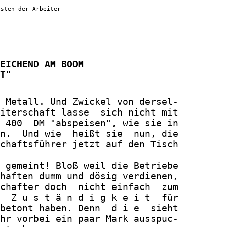
osten der Arbeiter
EICHEND AM BOOM

T"
 Metall. Und Zwickel von dersel-

iterschaft lasse  sich nicht mit

 400  DM "abspeisen", wie sie in

n.  Und wie  heißt sie  nun, die

chaftsführer jetzt auf den Tisch

 gemeint! Bloß weil die Betriebe

haften dumm und dösig verdienen,

chafter doch  nicht einfach  zum

  Z u s t ä n d i g k e i t  für

betont haben. Denn  d i e  sieht

hr vorbei ein paar Mark ausspuc-
