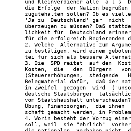
       und Kleinverdiener alle  a l s  D
       die Erfolge  der Nation begrüßen 
       zugutehalten sollen? Ob es vielle
       'Ja zu  Deutschland' gar  nicht  
       überzeugen zu müssen? Daß stattde
       lichkeit für  Deutschland erinner
       für die erfolgreich Regierenden d
       2. Welche  Alternative zum Argume
       zu bestätigen, wird einem geboten
       tei für sich als bessere Alternat
       3. Die  SPD reitet  auf den  Kost
       Kosten,  die   den  Bürgern   von
       (Steuererhöhungen,  steigende   H
       Belegmaterial dafür,  daß der nat
       in Zweifel  gezogen  wird  ("unso
       deutsche Staatsbürger  tatsächlic
       vom Staatshaushalt unterscheiden?
       Übung, Finanzsorgen,  die ihnen  
       schaft gemacht werden, in Problem
       4. Worin besteht der Vorzug einer
       soll, weil  sie "ehrlich"  vorher
       die nationalen  Vorhaben nicht  d