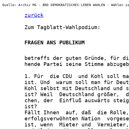
Quelle: Archiv MG - BRD DEMOKRATISCHES-LEBEN WAHLEN - Wählen i
zurück
       Zum Tagblatt-Wahlpodium:

       FRAGEN ANS PUBLIKUM
       betreffs der guten Gründe, für di
       hende Partei seine Stimme abzugeb
       1. Für  die CDU  und Kohl soll ma
       ist. Und  warum soll man für Deut
       Kohl selbst mit Deutschland und s
       ist? Weil  Deutschland größer,  d
       chen, der  Einfluß auswärts steig
       ist?

       Fällt Ihnen  auf, daß  die Rolle,
       erfolgsverwöhnten Nation  vorgese
       ist, wenn  Mieter und  Vermieter,