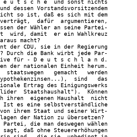
 e u t s c h e  und sonst nichts

und dessen Vorstandsvorsitzendem

icht so ist, daß es sich mit dem

verträgt,  dafür  argumentieren,

ssen der Wähler an seine Partei-

t  wird, damit  er ein Wahlkreuz

araus macht?

nt der CDU, sie in der Regierung

? Durch die Bank wirbt jede Par-

ive für - D e u t s c h l a n d.

en der nationalen Einheit herum.

  staatswegen   gemacht   werden

ypothekenzinsen...),  sind   das

ionale Ertrag des Einigungswerks

lider  Staatshaushalt").  Können

h ihren  eigenen Haushalt  nicht

 Ist es eine selbstverständliche

von ihrem Staat und seiner Wirt-

lagen der Nation zu übersetzen?

 Partei, die man deswegen wählen

 sagt, daß ohne Steuererhöhungen

rin sind,  die sie  unbedingt in
