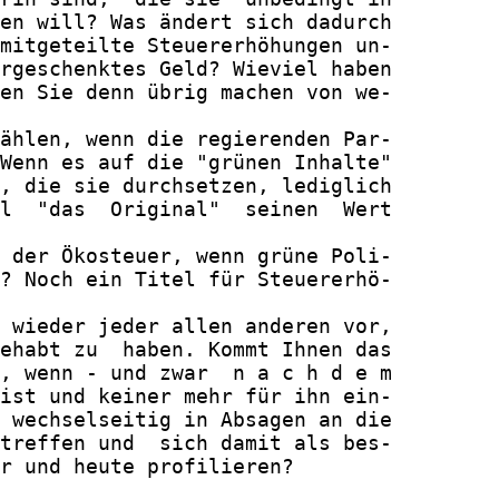
en will? Was ändert sich dadurch

mitgeteilte Steuererhöhungen un-

rgeschenktes Geld? Wieviel haben

en Sie denn übrig machen von we-

ählen, wenn die regierenden Par-

Wenn es auf die "grünen Inhalte"

, die sie durchsetzen, lediglich

l  "das  Original"  seinen  Wert

 der Ökosteuer, wenn grüne Poli-

? Noch ein Titel für Steuererhö-

 wieder jeder allen anderen vor,

ehabt zu  haben. Kommt Ihnen das

, wenn - und zwar  n a c h d e m

ist und keiner mehr für ihn ein-

 wechselseitig in Absagen an die

treffen und  sich damit als bes-

r und heute profilieren?
