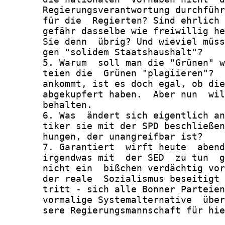
       Regierungsverantwortung durchführ
       für die  Regierten? Sind ehrlich 
       gefähr dasselbe wie freiwillig he
       Sie denn  übrig? Und wieviel müss
       gen "solidem Staatshaushalt"?

       5. Warum  soll man die "Grünen" w
       teien die  Grünen "plagiieren"?  
       ankommt, ist es doch egal, ob die
       abgekupfert haben.  Aber nun  wil
       behalten.

       6. Was  ändert sich eigentlich an
       tiker sie mit der SPD beschließen
       hungen, der unangreifbar ist?

       7. Garantiert  wirft heute  abend
       irgendwas mit  der SED  zu tun  g
       nicht ein  bißchen verdächtig vor
       der reale  Sozialismus beseitigt 
       tritt - sich alle Bonner Parteien
       vormalige Systemalternative  über
       sere Regierungsmannschaft für hie