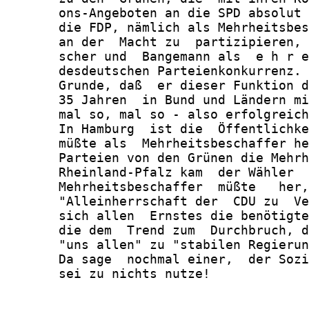
       ons-Angeboten an die SPD absolut 
       die FDP, nämlich als Mehrheitsbes
       an der  Macht zu  partizipieren, 
       scher und  Bangemann als  e h r e
       desdeutschen Parteienkonkurrenz. 
       Grunde, daß  er dieser Funktion d
       35 Jahren  in Bund und Ländern mi
       mal so, mal so - also erfolgreich
       In Hamburg  ist die  Öffentlichke
       müßte als  Mehrheitsbeschaffer he
       Parteien von den Grünen die Mehrh
       Rheinland-Pfalz kam  der Wähler  
       Mehrheitsbeschaffer  müßte   her,
       "Alleinherrschaft der  CDU zu  Ve
       sich allen  Ernstes die benötigte
       die dem  Trend zum  Durchbruch, d
       "uns allen" zu "stabilen Regierun
       Da sage  nochmal einer,  der Sozi
       sei zu nichts nutze!
