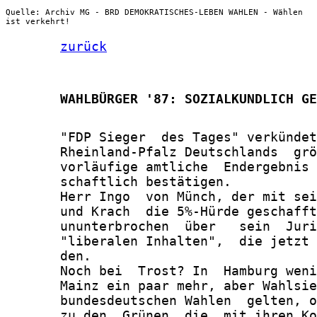
Quelle: Archiv MG - BRD DEMOKRATISCHES-LEBEN WAHLEN - Wählen
ist verkehrt!
zurück
       WAHLBÜRGER '87: SOZIALKUNDLICH GE
       "FDP Sieger  des Tages" verkündet
       Rheinland-Pfalz Deutschlands  grö
       vorläufige amtliche  Endergebnis 
       schaftlich bestätigen.

       Herr Ingo  von Münch, der mit sei
       und Krach  die 5%-Hürde geschafft
       ununterbrochen  über   sein  Juri
       "liberalen Inhalten",  die jetzt 
       den.

       Noch bei  Trost? In  Hamburg weni
       Mainz ein paar mehr, aber Wahlsie
       bundesdeutschen Wahlen  gelten, o
       zu den  Grünen, die  mit ihren Ko