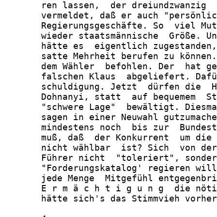
       ren lassen,  der dreiundzwanzig  
       vermeldet, daß er auch "persönlic
       Regierungsgeschäfte. So  viel Mut
       wieder staatsmännische  Größe. Un
       hätte es  eigentlich zugestanden,
       satte Mehrheit berufen zu können.
       dem Wähler  befohlen. Der  hat ge
       falschen Klaus  abgeliefert. Dafü
       schuldigung. Jetzt  dürfen die  H
       Dohnanyi, statt  auf bequemem  St
       "schwere Lage"  bewältigt. Diesma
       sagen in einer Neuwahl gutzumache
       mindestens noch  bis zur  Bundest
       muß, daß  der Konkurrent  um die 
       nicht wählbar  ist? Sich  von der
       Führer nicht  "toleriert", sonder
       "Forderungskatalog' regieren will
       jede Menge  Mitgefühl entgegenbri
       E r m ä c h t i g u n g  die nöti
       hätte sich's das Stimmvieh vorher