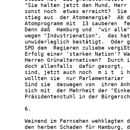
       "Sie halten jetzt den Mund, Herr 
       sonst noch  etwas erreicht?  Sie 
       stieg aus  der Atomenergie?  Ab d
       Atomprogramm mit  13 sauberen  fe
       Denn daß  Hamburg und  "wir alle"
       wegen "Industrienation",  das hat
       unwiderleglich bestätigt.  Oder g
       SPD dem  Regieren zuliebe vergißt
       Erfolg einer 'starken Nation'? Wa
       Herren Grünalternativen?  Durch i
       doch allenfalls  dafür gesorgt,  
       sind, jetzt auch noch  m i t  i h
       wollten sie  nur Parlamentarier  
       Sind sie  deswegen von  ihren Anh
       sich mit  der Mehrheit der "Einke
       Präsidentenstuhl in der Bürgersch
       6.

       Weinend im Fernsehen wehklagten d
       den herben Schaden für Hamburg, d