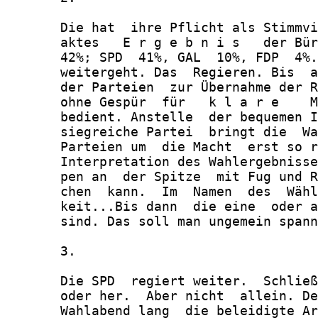
       Die hat  ihre Pflicht als Stimmvi
       aktes   E r g e b n i s   der Bür
       42%; SPD  41%, GAL  10%, FDP  4%.
       weitergeht. Das  Regieren. Bis  a
       der Parteien  zur Übernahme der R
       ohne Gespür  für   k l a r e    M
       bedient. Anstelle  der bequemen I
       siegreiche Partei  bringt die  Wa
       Parteien um  die Macht  erst so r
       Interpretation des Wahlergebnisse
       pen an  der Spitze  mit Fug und R
       chen  kann.  Im  Namen  des  Wähl
       keit...Bis dann  die eine  oder a
       sind. Das soll man ungemein spann
       3.

       Die SPD  regiert weiter.  Schließ
       oder her.  Aber nicht  allein. De
       Wahlabend lang  die beleidigte Ar