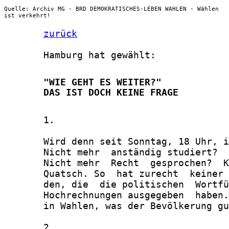
Quelle: Archiv MG - BRD DEMOKRATISCHES-LEBEN WAHLEN - Wählen
ist verkehrt!
zurück
       Hamburg hat gewählt:

       "WIE GEHT ES WEITER?"

       DAS IST DOCH KEINE FRAGE
       1.

       Wird denn seit Sonntag, 18 Uhr, i
       Nicht mehr  anständig studiert?  
       Nicht mehr  Recht  gesprochen?  K
       Quatsch. So  hat zurecht  keiner 
       den, die  die politischen  Wortfü
       Hochrechnungen ausgegeben  haben.
       in Wahlen, was der Bevölkerung gu
       2.
