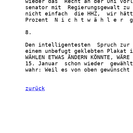
       wieder das  Recht an der Uni vorl
       senator mit  Regierungsgewalt zu 
       nicht einfach  die HHZ,  wir hätt
       Prozent  N i c h t w ä h l e r  g
       8.

       Den intelligentesten  Spruch zur 
       einem unbefugt geklebten Plakat i
       WÄHLEN ETWAS ÄNDERN KÖNNTE, WÄRE 
       15. Januar  schon wieder  gewählt
       wahr: Weil es von oben gewünscht 
zurück