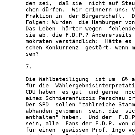
       den sei,  daß sie  nicht auf Steu
       chen dürfen.  Wir erinnern uns: V
       Fraktion in  der Bürgerschaft.  D
       Folgen: Wurden  die Hamburger von
       Das Leben  härter wegen  fehlende
       sie ab, die F.D.P.? Andererseits 
       mokraten verständlich:  Hätte es 
       schen Konkurrenz  gestört, wenn m
       sen?

       7.

       Die Wahlbeteiligung  ist um  6% a
       für die  Wählergebnisinterpretati
       CDU haben  es gut  und gerne  noc
       eines Schmierenfuzzis Perschau or
       Der SPD  sollen "zahlreiche Stamm
       abhanden gekommen  sein, die  sic
       enthalten" haben.  Und der  F.D.P
       sein, alle  Fans der F.D.P. von d
       für einen  gewissen Prof. Ingo vo