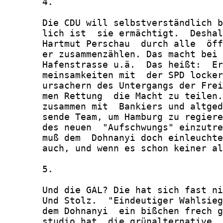
       4.

       Die CDU will selbstverständlich b
       lich ist  sie ermächtigt.  Deshal
       Hartmut Perschau  durch alle  öff
       er zusammenzählen. Das macht bei 
       Hafenstrasse u.ä.  Das heißt:  Er
       meinsamkeiten mit  der SPD locker
       ursachern des Untergangs der Frei
       men Rettung  die Macht zu teilen.
       zusammen mit  Bankiers und altged
       sende Team, um Hamburg zu regiere
       des neuen  "Aufschwungs" einzutre
       muß dem  Dohnanyi doch einleuchte
       auch, und wenn es schon keiner al
       5.

       Und die GAL? Die hat sich fast ni
       Und Stolz.  "Eindeutiger Wahlsieg
       dem Dohnanyi  ein bißchen frech g
       studio hat  die grünalternative  