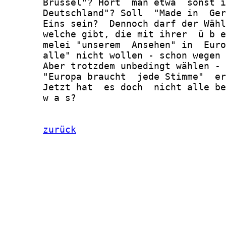
       Brüssel"? Hört  man etwa  sonst i
       Deutschland"? Soll  "Made in  Ger
       Eins sein?  Dennoch darf der Wähl
       welche gibt, die mit ihrer  ü b e
       melei "unserem  Ansehen" in  Euro
       alle" nicht wollen - schon wegen 
       Aber trotzdem unbedingt wählen - 
       "Europa braucht  jede Stimme"  er
       Jetzt hat  es doch  nicht alle be
       w a s?

zurück