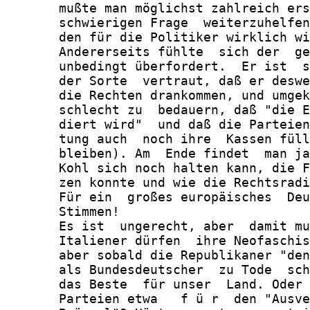
       mußte man möglichst zahlreich ers
       schwierigen Frage  weiterzuhelfen
       den für die Politiker wirklich wi
       Andererseits fühlte  sich der  ge
       unbedingt überfordert.  Er ist  s
       der Sorte  vertraut, daß er deswe
       die Rechten drankommen, und umgek
       schlecht zu  bedauern, daß "die E
       diert wird"  und daß die Parteien
       tung auch  noch ihre  Kassen füll
       bleiben). Am  Ende findet  man ja
       Kohl sich noch halten kann, die F
       zen konnte und wie die Rechtsradi
       Für ein  großes europäisches  Deu
       Stimmen!

       Es ist  ungerecht, aber  damit mu
       Italiener dürfen  ihre Neofaschis
       aber sobald die Republikaner "den
       als Bundesdeutscher  zu Tode  sch
       das Beste  für unser  Land. Oder 
       Parteien etwa   f ü r  den "Ausve