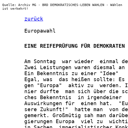
Quelle: Archiv MG - BRD DEMOKRATISCHES-LEBEN WAHLEN - Wählen
ist verkehrt!
zurück
       Europawahl

       EINE REIFEPRÜFUNG FÜR DEMOKRATEN
       Am Sonntag  war wieder  einmal de
       Zwei Leistungen waren diesmal an 
       Ein Bekenntnis zu einer "Idee"

       Egal, was  das heißen sollte: Es 
       gen "Europa"  aktiv zu  werden. I
       nier durfte  man sich über die sc
       ches Bekenntnis  in irgendeiner  
       Auswirkungen für  einen hat.  "Eu
       sere Zukunft!"  hatte man  von de
       gemerkt. Großmütig sah man darübe
       gierungen Europa  viel zu  wichti
       in Sachen  imperialistischer Konk