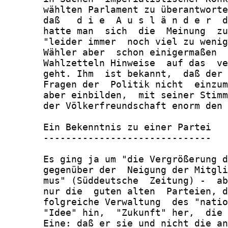
       wählten Parlament zu überantworte
       daß   d i e  A u s l ä n d e r  d
       hatte man  sich  die  Meinung  zu
       "leider immer  noch viel zu wenig
       Wähler aber  schon einigermaßen  
       Wahlzetteln Hinweise  auf das  ve
       geht. Ihm  ist bekannt,  daß der 
       Fragen der  Politik nicht  einzum
       aber einbilden,  mit seiner Stimm
       der Völkerfreundschaft enorm den 
       Ein Bekenntnis zu einer Partei

       ------------------------------

       Es ging ja um "die Vergrößerung d
       gegenüber der  Neigung der Mitgli
       mus" (Süddeutsche  Zeitung) -  ab
       nur die  guten alten  Parteien, d
       folgreiche Verwaltung  des "natio
       "Idee" hin,  "Zukunft" her,  die 
       Eine: daß er sie und nicht die an