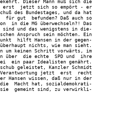
ekehrt. Dieser Mann muß sich die

 erst  jetzt sich so empört - er

chuß des Bundestages, und da hat

  für gut  befunden? Daß auch so

on  in die MG überwechseln?! Das

 sind und das wenigstens in die-

schen Anspruch sein möchten. Ein

unkt  hilft Hansen in der gegen-

überhaupt nichts, wie man sieht.

n um keinen Schritt vorwärts, im

n über  die echte  SPD und  ihre

ei  ein paar Idealisten genährt.

schub geleistet, Kanzler Schmidt

Verantwortung jetzt  erst  recht

er Hansen wissen, daß nur in der

die  Macht hat, sozialdemokrati-

sie  gemeint sind, zu verwirkli-
