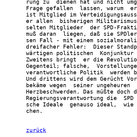
       rung zu  dienen hat und nicht umg
       Frage gefallen  lassen, warum  er
       ist Mitglied im Verteidigungsauss
       er allen  bisherigen Militarismus
       selten Mitglieder  der SPD-Frakti
       muß daran  liegen, daß sie SPDler
       sen Fall - mit einem sozialmorali
       dreifacher Fehler:  Dieser Standp
       wärtigen politischen  Konjunktur 
       Zweitens bringt  er die Revolutio
       Gegenteil; falsche,  Vorstellunge
       verantwortliche Politik  werden b
       Und drittens wird dem Gerücht Vor
       bekäme wegen  seiner ungeheuren  
       Herzbeschwerden. Das müßte doch d
       Regierungsverantwortung die  SPD 
       sche Ideale  genauso ideal,  wie 
       chen.

zurück