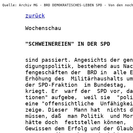
Quelle: Archiv MG - BRD DEMOKRATISCHES-LEBEN SPD - Von den noc
zurück
       Wochenschau

       "SCHWEINEREIEN" IN DER SPD
       sind passiert. Angesichts der gen
       digungspolitik, bestehend aus Nac
       fengeschäften der  BRD in  alle E
       Erhöhung des  Militärhaushalts um
       der SPD-Fraktion  im Bundestag,  
       kriegt. Er  warf der  SPD vor, da
       tionen" aufgebe,  weil sie  "poli
       eine "offensichtliche  Unfähigkei
       zeige. Dieser  Mann hat  nichts d
       müssen, daß  man Politik  und Mor
       hätte doch  feststellen können,  
       Gewissen dem Erfolg und der Glaub