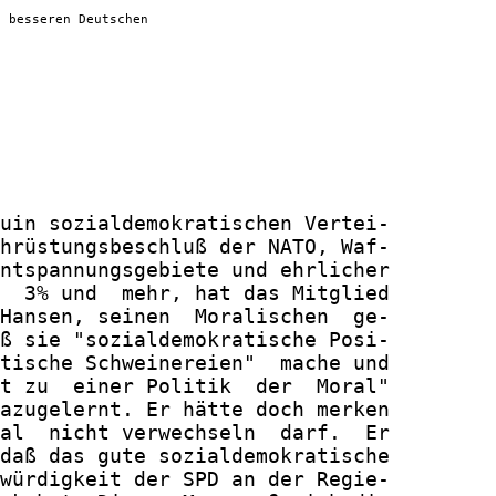
h besseren Deutschen
uin sozialdemokratischen Vertei-

hrüstungsbeschluß der NATO, Waf-

ntspannungsgebiete und ehrlicher

  3% und  mehr, hat das Mitglied

Hansen, seinen  Moralischen  ge-

ß sie "sozialdemokratische Posi-

tische Schweinereien"  mache und

t zu  einer Politik  der  Moral"

azugelernt. Er hätte doch merken

al  nicht verwechseln  darf.  Er

daß das gute sozialdemokratische

würdigkeit der SPD an der Regie-
