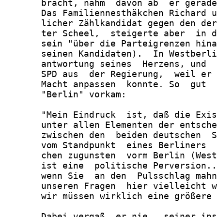
       bracht, nahm  davon ab  er gerade
       Das Familiennesthäkchen Richard u
       licher Zählkandidat gegen den der
       ter Scheel,  steigerte aber  in d
       sein "über die Parteigrenzen hina
       seinen Kandidaten).  In Westberli
       antwortung seines  Herzens, und  
       SPD aus  der Regierung,  weil er 
       Macht anpassen  konnte. So  gut  
       "Berlin" vorkam:

       "Mein Eindruck  ist, daß die Exis
       unter allen Elementen der entsche
       zwischen den  beiden deutschen  S
       vom Standpunkt  eines Berliners  
       chen zugunsten  vorm Berlin (West
       ist eine  politische Perversion..
       wenn Sie  an den  Pulsschlag mahn
       unseren Fragen  hier vielleicht w
       wir müssen wirklich eine größere 
       Dabei vergaß  er nie,  seiner ins