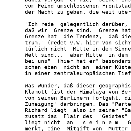
       vom Feind umschlossenen Frontstad
       der Macht zu geben, die weit über
       "Ich rede  gelegentlich darüber, 
       daß wir  Grenze sind.  Grenze hat
       Grenze hat  die Tendenz,  daß die
       trum." (redet v.W. hier von sich?
       türlich nicht  Mitte in dem Sinne
       Welt sind...  aber Mitte  in dem 
       bei uns"  (hier hat er" besonders
       schen eben  nicht an  einer Küste
       in einer zentraleuropäischen Tief
       Was Wunder, daß dieser geographis
       Klamott (ist der Himalaya von Ber
       von seinen Berlinern fortgeht, di
       Zuneigung" darbringen. Das "Parte
       Richard liegt  also in seiner "Ga
       zusatz das  Flair des  "Geistes" 
       liegt nicht  an   s e i n e m   G
       merkt, eine  Mitgift von  Mutter 