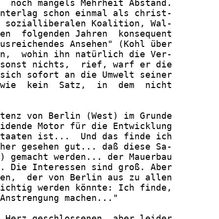
  noch mangels Mehrheit Abstand.

nterlag schon einmal als christ-

 sozialliberalen Koalition, Wal-

en  folgenden Jahren  konsequent

usreichendes Ansehen" (Kohl über

n,  wohin ihn natürlich die Ver-

sonst nichts,  rief, warf er die

sich sofort an die Umwelt seiner

wie  kein  Satz,  in  dem  nicht

tenz von Berlin (West) im Grunde

idende Motor für die Entwicklung

taaten ist...  Und das finde ich

her gesehen gut... daß diese Sa-

) gemacht werden... der Mauerbau

. Die Interessen sind groß. Aber

en,  der von Berlin aus zu allen

ichtig werden könnte: Ich finde,

Anstrengung machen..."

 Herz geschlossenen, aber leider
