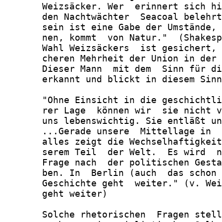
       Weizsäcker. Wer  erinnert sich hi
       den Nachtwächter  Seacoal belehrt
       sein ist eine Gabe der Umstände, 
       nen, kommt  von Natur."  (Shakesp
       Wahl Weizsäckers  ist gesichert, 
       cheren Mehrheit der Union in der 
       Dieser Mann  mit dem  Sinn für di
       erkannt und blickt in diesem Sinn
       "Ohne Einsicht in die geschichtli
       rer Lage  können wir  sie nicht v
       uns lebenswichtig. Sie entläßt un
       ...Gerade unsere  Mittellage in  
       alles zeigt die Wechselhaftigkeit
       serem Teil  der Welt.  Es wird  n
       Frage nach  der politischen Gesta
       ben. In  Berlin (auch  das schon 
       Geschichte geht  weiter." (v. Wei
       geht weiter)

       Solche rhetorischen  Fragen stell