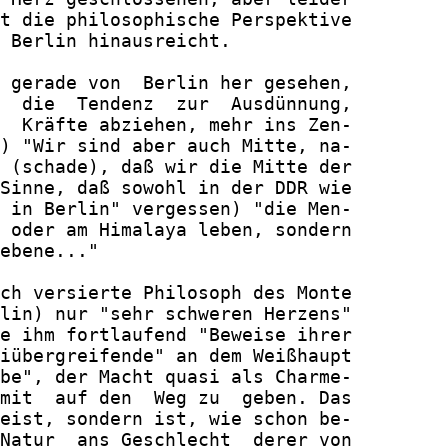
t die philosophische Perspektive

 Berlin hinausreicht.

 gerade von  Berlin her gesehen,

  die  Tendenz  zur  Ausdünnung,

  Kräfte abziehen, mehr ins Zen-

) "Wir sind aber auch Mitte, na-

 (schade), daß wir die Mitte der

Sinne, daß sowohl in der DDR wie

 in Berlin" vergessen) "die Men-

 oder am Himalaya leben, sondern

ebene..."

ch versierte Philosoph des Monte

lin) nur "sehr schweren Herzens"

e ihm fortlaufend "Beweise ihrer

iübergreifende" an dem Weißhaupt

be", der Macht quasi als Charme-

mit  auf den  Weg zu  geben. Das

eist, sondern ist, wie schon be-

Natur  ans Geschlecht  derer von
