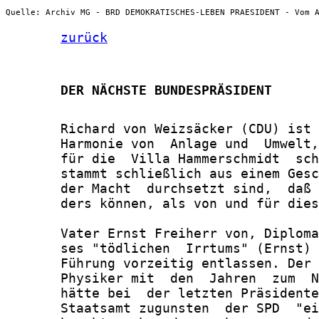
Quelle: Archiv MG - BRD DEMOKRATISCHES-LEBEN PRAESIDENT - Vom 
zurück
       DER NÄCHSTE BUNDESPRÄSIDENT
       Richard von Weizsäcker (CDU) ist 
       Harmonie von  Anlage und  Umwelt,
       für die  Villa Hammerschmidt  sch
       stammt schließlich aus einem Gesc
       der Macht  durchsetzt sind,  daß 
       ders können, als von und für dies
       Vater Ernst Freiherr von, Diploma
       ses "tödlichen  Irrtums" (Ernst) 
       Führung vorzeitig entlassen. Der 
       Physiker mit  den  Jahren  zum  N
       hätte bei  der letzten Präsidente
       Staatsamt zugunsten  der SPD  "ei