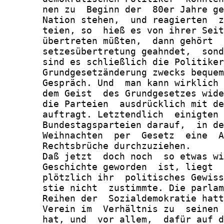
       nen zu  Beginn der  80er Jahre ge
       Nation stehen,  und reagierten  z
       teien, so  hieß es von ihrer Seit
       übertreten müßten,  dann gehört  
       setzesübertretung geahndet,  sond
       sind es schließlich die Politiker
       Grundgesetzänderung zwecks bequem
       Gespräch. Und  man kann wirklich 
       dem Geist  des Grundgesetzes wide
       die Parteien  ausdrücklich mit de
       auftragt. Letztendlich  einigten 
       Bundestagsparteien darauf,  in de
       Weihnachten  per  Gesetz  eine  A
       Rechtsbrüche durchzuziehen.

       Daß jetzt  doch noch  so etwas wi
       Geschichte geworden  ist, liegt  
       plötzlich ihr  politisches Gewiss
       stie nicht  zustimmte. Die parlam
       Reihen der  Sozialdemokratie hatt
       Verein im  Verhältnis zu  seinen 
       hat, und  vor allem,  dafür auf d