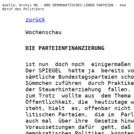
Quelle: Archiv MG - BRD DEMOKRATISCHES-LEBEN PARTEIEN - Vom
Beruf des Politikers
zurück
       Wochenschau

       DIE PARTEIENFINANZIERUNG
       ist nun  doch noch  einigermaßen 
       Der SPIEGEL  hatte ja  bereits vo
       sämtliche Bundestagsparteien scho
       Sümmchen zuführen  durch Praktike
       der Steuerhinterziehung  fallen. 
       zum Trotz  wollte aus  dem Thema 
       Öffentlichkeit, die  heutzutage w
       steht, hielt  es, offenbar nicht 
       litischen Parteien,  die im  Parl
       auch mal  über ihre  Gesetze hinw
       Voraussetzungen dafür  geht, daß 
       demokratischen Politiker  konnten