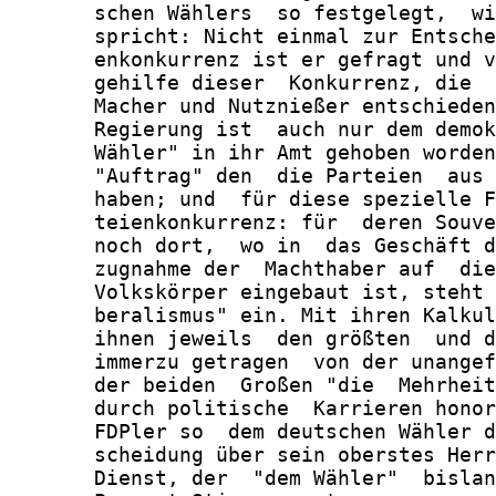
       schen Wählers  so festgelegt,  wi
       spricht: Nicht einmal zur Entsche
       enkonkurrenz ist er gefragt und v
       gehilfe dieser  Konkurrenz, die  
       Macher und Nutznießer entschieden
       Regierung ist  auch nur dem demok
       Wähler" in ihr Amt gehoben worden
       "Auftrag" den  die Parteien  aus 
       haben; und  für diese spezielle F
       teienkonkurrenz: für  deren Souve
       noch dort,  wo in  das Geschäft d
       zugnahme der  Machthaber auf  die
       Volkskörper eingebaut ist, steht 
       beralismus" ein. Mit ihren Kalkul
       ihnen jeweils  den größten  und d
       immerzu getragen  von der unangef
       der beiden  Großen "die  Mehrheit
       durch politische  Karrieren honor
       FDPler so  dem deutschen Wähler d
       scheidung über sein oberstes Herr
       Dienst, der  "dem Wähler"  bislan