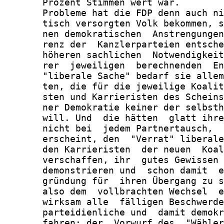
       Prozent Stimmen wert war.

       Probleme hat die FDP denn auch ni
       tisch versorgten Volk bekommen, s
       nen demokratischen  Anstrengungen
       renz der  Kanzlerparteien entsche
       höheren sachlichen  Notwendigkeit
       rer  jeweiligen  berechnenden  En
       "liberale Sache" bedarf sie allem
       ten, die für die jeweilige Koalit
       sten und Karrieristen des Scheins
       ner Demokratie keiner der selbsth
       will. Und  die hätten  glatt ihre
       nicht bei  jedem Partnertausch,  
       erscheint, den  "Verrat" liberale
       den Karrieristen  der neuen  Koal
       verschaffen, ihr  gutes Gewissen 
       demonstrieren und  schon damit  e
       gründung für  ihren Übergang zu s
       also dem  vollbrachten Wechsel  e
       wirksam alle  fälligen Beschwerde
       parteidienliche und  damit demokr
       fahren: der  Vorwurf des  "Wähler