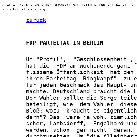
Quelle: Archiv MG - BRD DEMOKRATISCHES-LEBEN FDP - Liberal zu
sein bedarf es wenig
zurück
       FDP-PARTEITAG IN BERLIN
       Um "Profil",  "Geschlossenheit", 
       hat die  FDP am Wochenende ganz f
       flissene Öffentlichkeit  hat den 
       ihren Parteitag-"Ringkampf"  zu e
       für jeden Geschmack das Haupt- un
       machte: Deutschland braucht die L
       Der Wähler sollte die Sorge teile
       beteiligt, wie  dem Wähler  diese
       Bloß: wozu  braucht es eigentlich
       dern"? Das  wäre ja wohl ziemlich
       scher, Lambsdorff,  Engelhard und
       werden, schon  gar nicht  daran, 
       durchzusetzen. Um "die Alleinherr