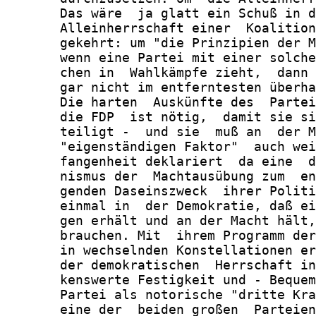
       Das wäre  ja glatt ein Schuß in d
       Alleinherrschaft einer  Koalition
       gekehrt: um "die Prinzipien der M
       wenn eine Partei mit einer solche
       chen in  Wahlkämpfe zieht,  dann 
       gar nicht im entferntesten überha
       Die harten  Auskünfte des  Partei
       die FDP  ist nötig,  damit sie si
       teiligt -  und sie  muß an  der M
       "eigenständigen Faktor"  auch wei
       fangenheit deklariert  da eine  d
       nismus der  Machtausübung zum  en
       genden Daseinszweck  ihrer Politi
       einmal in  der Demokratie, daß ei
       gen erhält und an der Macht hält,
       brauchen. Mit  ihrem Programm der
       in wechselnden Konstellationen er
       der demokratischen  Herrschaft in
       kenswerte Festigkeit und - Bequem
       Partei als notorische "dritte Kra
       eine der  beiden großen  Parteien