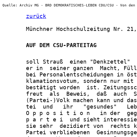
Quelle: Archiv MG - BRD DEMOKRATISCHES-LEBEN CDU/CSU - Von den
zurück
       Münchner Hochschulzeitung Nr. 21,
       AUF DEM CSU-PARTEITAG
       soll Strauß  einen "Denkzettel"  
       er in  seiner ganzen  Macht, Füll
       bei Personalentscheidungen in öst
       klamationsvotum, sondern nur mit 
       bestätigt worden  ist. Zeitungssc
       freut  als  Beweis,  daß  auch  S
       (Partei-)Volk machen kann und das
       tei  und   ihr   "gesundes"   Leb
       O p p o s i t i o n   in der  geg
       p a r t e i  und sieht interessie
       sie sehr  dezidiert von  rechts k
       Partei verbliebenen  Gesinnungsge