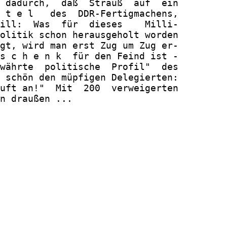
 dadurch,  daß  Strauß  auf  ein

 t e l   des  DDR-Fertigmachens,

ill:  Was  für  dieses    Milli-

olitik schon herausgeholt worden

gt, wird man erst Zug um Zug er-

s c h e n k  für den Feind ist -

währte  politische  Profil"  des

 schön den müpfigen Delegierten:

uft an!"  Mit  200  verweigerten

n draußen ...
