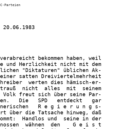
 C-Parteien
 20.06.1983

verabreicht bekommen haben, weil

e und Herzlichkeit nicht mit dem

lichen "Diktaturen" üblichen Ak-

einer satten Dreiviertelmehrheit

hreiber  werten dies hämisch-er-

trauß  nicht  alles  mit  seinem

 Volk freut sich über seine Par-

en.   Die   SPD   entdeckt   gar

nerischen   R e g i e r u n g s-

rt über die Tatsache hinweg, daß

ommt:  Handlos und  seine in der

nossen  wähnen  den    G e i s t
