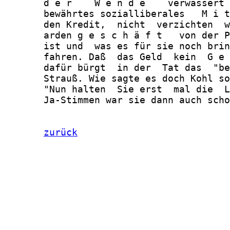
       d e r    W e n d e    verwässert 
       bewährtes sozialliberales   M i t
       den Kredit,  nicht  verzichten  w
       arden g e s c h ä f t   von der P
       ist und  was es für sie noch brin
       fahren. Daß  das Geld  kein  G e 
       dafür bürgt  in der  Tat das  "be
       Strauß. Wie sagte es doch Kohl so
       "Nun halten  Sie erst  mal die  L
       Ja-Stimmen war sie dann auch scho
zurück