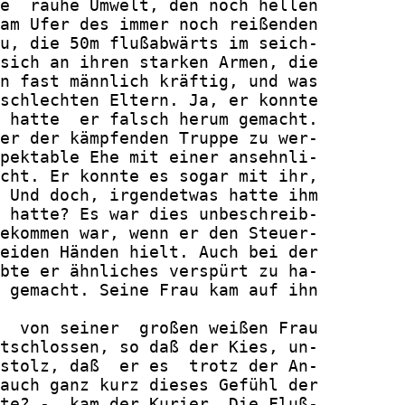
e  rauhe Umwelt, den noch hellen

am Ufer des immer noch reißenden

u, die 50m flußabwärts im seich-

sich an ihren starken Armen, die

n fast männlich kräftig, und was

schlechten Eltern. Ja, er konnte

 hatte  er falsch herum gemacht.

er der kämpfenden Truppe zu wer-

pektable Ehe mit einer ansehnli-

cht. Er konnte es sogar mit ihr,

 Und doch, irgendetwas hatte ihm

 hatte? Es war dies unbeschreib-

ekommen war, wenn er den Steuer-

eiden Händen hielt. Auch bei der

bte er ähnliches verspürt zu ha-

 gemacht. Seine Frau kam auf ihn

  von seiner  großen weißen Frau

tschlossen, so daß der Kies, un-

stolz, daß  er es  trotz der An-

auch ganz kurz dieses Gefühl der

te? -, kam der Kurier. Die Fluß-
