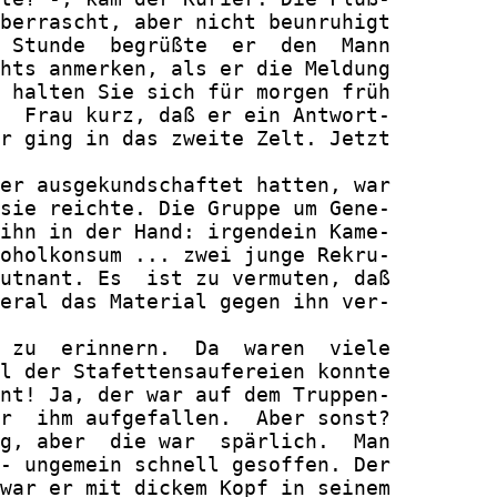
berrascht, aber nicht beunruhigt

 Stunde  begrüßte  er  den  Mann

hts anmerken, als er die Meldung

 halten Sie sich für morgen früh

  Frau kurz, daß er ein Antwort-

r ging in das zweite Zelt. Jetzt

er ausgekundschaftet hatten, war

sie reichte. Die Gruppe um Gene-

ihn in der Hand: irgendein Kame-

oholkonsum ... zwei junge Rekru-

utnant. Es  ist zu vermuten, daß

eral das Material gegen ihn ver-

 zu  erinnern.  Da  waren  viele

l der Stafettensaufereien konnte

nt! Ja, der war auf dem Truppen-

r  ihm aufgefallen.  Aber sonst?

g, aber  die war  spärlich.  Man

- ungemein schnell gesoffen. Der

war er mit dickem Kopf in seinem
