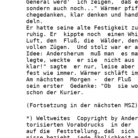
       General werd'  ich zeigen,  daß e
       sondern auch noch..." Wärmer pfif
       chegedanken, klar denken und hand
       deln.

       Er hatte seine alte Festigkeit zu
       ruhig. Er  kippte noch  einen Whi
       Luft, den  Fluß, die  Wälder, den
       vollen Zügen.  Und stolz war er a
       Idee: Andersherum  muß man  es ma
       legte, weckte  er sie  nicht aus 
       klar!" sagte  er nur, leise aber 
       fest wie immer. Wärmer schläft im
       Am nächsten  Morgen -  der Fluß  
       sein erster  Gedanke: "Ob  sie wo
       schon der Kurier.

       (Fortsetzung in der nächsten MSZ)

       *) Weltweites  Copyright by Ander
       torisierten Vorabdrucks  in der  
       auf die  Feststellung, daß  sich 
       nisse bezieht, jede Ähnlichkeit m