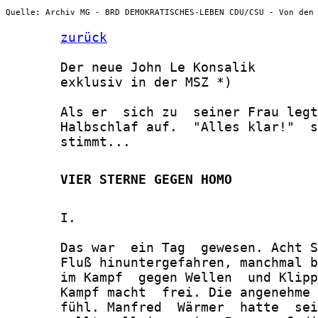
Quelle: Archiv MG - BRD DEMOKRATISCHES-LEBEN CDU/CSU - Von den
zurück
       Der neue John Le Konsalik

       exklusiv in der MSZ *)

       Als er  sich zu  seiner Frau legt
       Halbschlaf auf.  "Alles klar!"  s
       stimmt...

       VIER STERNE GEGEN HOMO
       I.

       Das war  ein Tag  gewesen. Acht S
       Fluß hinuntergefahren, manchmal b
       im Kampf  gegen Wellen  und Klipp
       Kampf macht  frei. Die angenehme 
       fühl. Manfred  Wärmer  hatte  sei