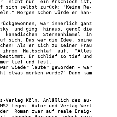
r  nicht nur  ein Arschloch ist,

f sich selbst zurück: "Keine Ra-

eln." Morgen schon würde er han-

rückgewonnen, war innerlich ganz

sky  und ging  hinaus, genoß die

  kanadischen  Sternenhimmel  in

uf sich. Das war die Idee, seine

chen! Als er sich zu seiner Frau

 ihrem  Halbschlaf  auf.  "Alles

bestimmt. Er schlief so tief und

mer tief und fest.

war wieder lauter geworden - war

hl etwas merken würde?" Dann kam

s-Verlag Köln. Anläßlich des au-

MSZ legen  Autor und Verlag Wert

der  Roman zwar auf reale Ereig-

it lebenden Personen jedoch rein
