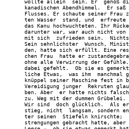
       wollte allein  sein. Er  genoß di
       kanadischen Abendhimmel.  Er saß 
       Flusses. Er schaute seiner Frau z
       ten Wasser  stand, und  erfreute 
       das Kanu hochwuchteten. Ihr Rücke
       darunter war, war auch nicht von 
       mit sich  zufrieden sein.  Nichts
       Sein sehnlichster  Wunsch, Minist
       den, hatte sich erfüllt. Eine res
       chen Frau  hatte er zustandegebra
       ohne alle Verwirrung der Gefühle.
       dabei gefehlt.  Ob sie es gemerkt
       liche Etwas,  was ihm  manchmal g
       knüppel seiner Maschine fest in b
       Vereidigung junger  Rekruten glau
       ben. Aber  er hatte nichts falsch
       zu. Weg mit der dummen Grübelei.

       Wir sind  doch glücklich.  Als er
       stieg, nicht  langsam, sondern en
       ter seinen  Stiefeln knirschte;  
       strengungen gebracht hatte, aber 
       Leere -  ob sie etwas gemerkt hat