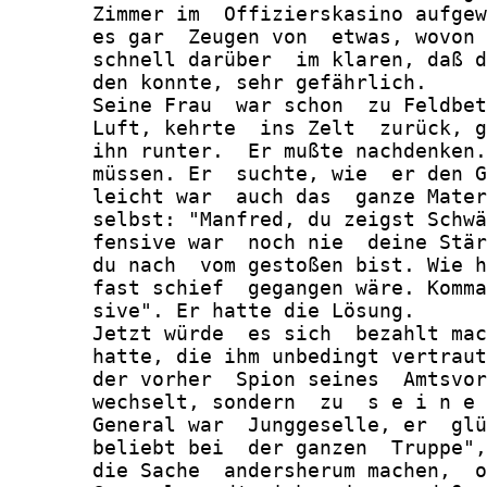
       Zimmer im  Offizierskasino aufgew
       es gar  Zeugen von  etwas, wovon 
       schnell darüber  im klaren, daß d
       den konnte, sehr gefährlich.

       Seine Frau  war schon  zu Feldbet
       Luft, kehrte  ins Zelt  zurück, g
       ihn runter.  Er mußte nachdenken.
       müssen. Er  suchte, wie  er den G
       leicht war  auch das  ganze Mater
       selbst: "Manfred, du zeigst Schwä
       fensive war  noch nie  deine Stär
       du nach  vom gestoßen bist. Wie h
       fast schief  gegangen wäre. Komma
       sive". Er hatte die Lösung.

       Jetzt würde  es sich  bezahlt mac
       hatte, die ihm unbedingt vertraut
       der vorher  Spion seines  Amtsvor
       wechselt, sondern  zu  s e i n e 
       General war  Junggeselle, er  glü
       beliebt bei  der ganzen  Truppe",
       die Sache  andersherum machen,  o