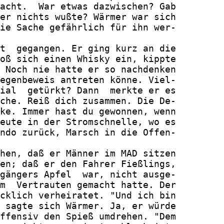
acht.  War etwas dazwischen? Gab

er nichts wußte? Wärmer war sich

ie Sache gefährlich für ihn wer-

t  gegangen. Er ging kurz an die

oß sich einen Whisky ein, kippte

 Noch nie hatte er so nachdenken

egenbeweis antreten könne. Viel-

ial  getürkt? Dann  merkte er es

che. Reiß dich zusammen. Die De-

ke. Immer hast du gewonnen, wenn

eute in der Stromschnelle, wo es

ndo zurück, Marsch in die Offen-

hen, daß er Männer im MAD sitzen

en; daß er den Fahrer Fießlings,

gängers Apfel  war, nicht ausge-

m  Vertrauten gemacht hatte. Der

cklich verheiratet. "Und ich bin

 sagte sich Wärmer. Ja, er würde

ffensiv den Spieß umdrehen. "Dem
