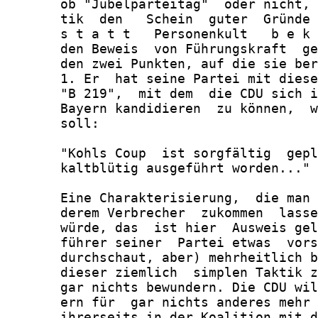
       ob "Jubelparteitag"  oder nicht, 
       tik  den   Schein  guter  Gründe 
       s t a t t   Personenkult   b e k 
       den Beweis  von Führungskraft  ge
       den zwei Punkten, auf die sie ber
       1. Er  hat seine Partei mit diese
       "B 219",  mit dem  die CDU sich i
       Bayern kandidieren  zu können,  w
       soll:

       "Kohls Coup  ist sorgfältig  gepl
       kaltblütig ausgeführt worden..." 
       Eine Charakterisierung,  die man 
       derem Verbrecher  zukommen  lasse
       würde, das  ist hier  Ausweis gel
       führer seiner  Partei etwas  vors
       durchschaut, aber) mehrheitlich b
       dieser ziemlich  simplen Taktik z
       gar nichts bewundern. Die CDU wil
       ern für  gar nichts anderes mehr 
       ihrerseits in der Koalition mit d