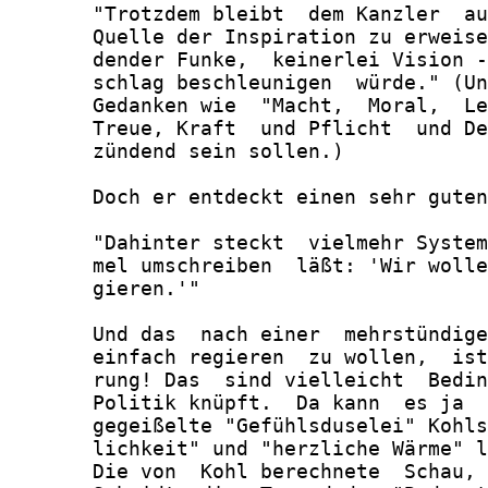
       "Trotzdem bleibt  dem Kanzler  au
       Quelle der Inspiration zu erweise
       dender Funke,  keinerlei Vision -
       schlag beschleunigen  würde." (Un
       Gedanken wie  "Macht,  Moral,  Le
       Treue, Kraft  und Pflicht  und De
       zündend sein sollen.)

       Doch er entdeckt einen sehr guten
       "Dahinter steckt  vielmehr System
       mel umschreiben  läßt: 'Wir wolle
       gieren.'"

       Und das  nach einer  mehrstündige
       einfach regieren  zu wollen,  ist
       rung! Das  sind vielleicht  Bedin
       Politik knüpft.  Da kann  es ja  
       gegeißelte "Gefühlsduselei" Kohls
       lichkeit" und "herzliche Wärme" l
       Die von  Kohl berechnete  Schau, 