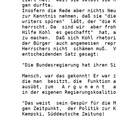
       gen durfte.

       Insofern die Rede aber nichts Neu
       zur Kenntnis nehmen, daß sie "die
       writers spüren"  läßt, der "die K
       herrscht. Da  sind wir  aber froh
       Hilfe Kohl  es geschafft"  hat, a
       zu machen.  Daß sich Kohl rhetori
       der Bürger  auch angemessen  repr
       Herrschers nicht  schämen muß.  V
       entscheidenden Satz gesagt:

       "Die Bundesregierung hat ihren Si
       Mensch, war das gekonnt! Er war z
       die man  besitzt, die  Funktion a
       ausübt, zum   A r g u m e n t   a
       in der eigenen Regierungskoalitio
       "Das weist  sein Gespür für die M
       gen Zeitpunkt,  der Politik zur K
       Kempski, Süddeutsche Zeitung)
