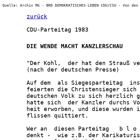
Quelle: Archiv MG - BRD DEMOKRATISCHES-LEBEN CDU/CSU - Von den
zurück
       CDU-Parteitag 1983

       DIE WENDE MACHT KANZLERSCHAU
       "Der Kohl,  der hat den Strauß ve
       (nach der deutschen Presse)

       Auf dem  als Siegesparteitag  ins
       feierten die Christensieger sich 
       deutschen Volk zu sich herzlich g
       hatte sich  der Kanzler durchs Vo
       heit erworben, und diese wurden i
       flissen quittiert.

       Wer an  diesen Parteitag   b l o 
       denkt -  wie z.B. der Karikaturis