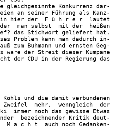
e gleichgesinnte Konkurrenz dar-

eien an seiner Führung als Kanz-

in hier der  F ü h r e r  lautet

der  man selbst  mit der  heißen

ef? das Stichwort geliefert hat.

ses Problem kann man dadurch in-

auß zum Buhmann und ernsten Geg-

s wäre der Streit dieser Kumpane

cht der CDU in der Regierung das

 Kohls und die damit verbundenen

 Zweifel  mehr,  wenngleich  der

ki  immer noch das gewisse Etwas

nder  bezeichnender Kritik deut-

  M a c h t  auch noch Gedanken-
