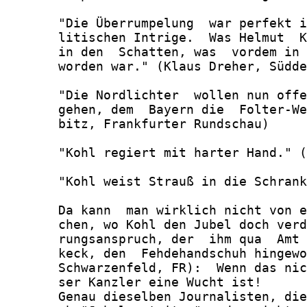
       "Die Überrumpelung  war perfekt i
       litischen Intrige.  Was Helmut  K
       in den  Schatten, was  vordem in 
       worden war." (Klaus Dreher, Südde
       "Die Nordlichter  wollen nun offe
       gehen, dem  Bayern die  Folter-We
       bitz, Frankfurter Rundschau)

       "Kohl regiert mit harter Hand." (
       "Kohl weist Strauß in die Schrank
       Da kann  man wirklich nicht von e
       chen, wo Kohl den Jubel doch verd
       rungsanspruch, der  ihm qua  Amt 
       keck, den  Fehdehandschuh hingewo
       Schwarzenfeld, FR):  Wenn das nic
       ser Kanzler eine Wucht ist!

       Genau dieselben Journalisten, die