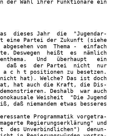
n der Wahl ihrer Funktionäre ein

as  dieses Jahr  die  "Jugendar-

t eine Partei der Zukunft (siehe

 abgesehen vom  Thema -  einfach

te. Deswegen  heißt  es  nämlich

enthema.   Und   überhaupt   ein

  daß es  der Partei  nicht  nur

 a c h t positionen zu besetzen.

nicht hat). Welche? Das ist doch

at, hat auch die Kraft, die Dis-

demonstrieren. Deshalb  war auch

onokausale Weisheit  "Die Jugend

iß, daß niemandem etwas besseres

eressante Programmatik vorgetra-

magerte Regierungserklärung" und

t  des Unverbindlichen")  denun-

icht in Regierungswürden vortra-
