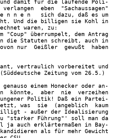
und damit für die laufende Poli-

 verlangen  eben  "Sachaussagen"

e n n e n   sich dazu, daß es um

ht. Und die billigen sie Kohl in

echnet waren, zu:

m "Coup" überrumpelt, dem Antrag

n die Statuten schreibt, auch in

ovon nur  Geißler  gewußt  haben

ant, vertraulich vorbereitet und

(Süddeutsche Zeitung vom 26.5.)

 genauso einem Honecker oder an-

n  könnte,  aber  nie  verzeihen

ungener Politik! Daß ein Partei-

etzt, was  sie  (angeblich  kaum

illigt - außer der Idealisierung

u "starker Führung"' soll man da

l ja auch erklärtermaßen in Bay-

kandidieren als für mehr Gewicht

er CSU.
