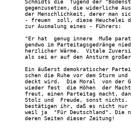
       Schmidts die  Tugend der "Bodenst
       gegenzusetzen, die widerliche Aus
       der Menschlichkeit, derer man sic
       - freuen  soll, diese Heuchelei d
       zur Ausmalung eines - Führers:

       "Er hat  genug innere  Muße parat
       gendwo im Parteitagsgedränge nied
       herzlicher Wärme.  Vitale Zuversi
       als sei er auf den Ansturm großer
       Ein äußerst demokratischer Partei
       schen die Ruhe vor dem Sturm und 
       deckt wird.  Die Moral  von der G
       wieder fest  die Höhen  der Macht
       freut, einen Parteitag macht, dan
       Stolz und  Freude, sonst nichts. 
       bestätigen ihr, daß es nicht nur 
       weil ja  "Für Deutschland". Die n
       deren Seiten dieser Zeitung!
