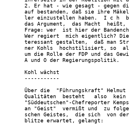
       2. Er hat - wie gesagt - gegen di
       auf bestanden, daß sie ihre Mäkel
       ler einzustellen haben.  I c h  b
       das Argument,  das Macht  heißt, 
       Frage: wer  ist hier der Bandench
       Wer regiert  mich eigentlich? Die
       teressant gestalten,  daß man Str
       ner Kohls  hochstilisiert, so  al
       um die Rolle der FDP und das Gewi
       A und O der Regierungspolitik.

       Kohl wächst

       -----------

       Über die  "Führungskraft" Helmut 
       Qualitäten  besteht   also  kein 
       "Süddeutschen"-Chefreporter Kemps
       an "Geist"  vermißt und  zu folge
       schen Geistes,  die sich  von der
       blitze erwartet, gelangt:
