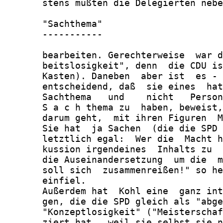
       stens mußten die Delegierten nebe
       "Sachthema"

       -----------

       bearbeiten. Gerechterweise  war d
       beitslosigkeit", denn  die CDU is
       Kasten). Daneben  aber ist  es - 
       entscheidend, daß  sie eines  hat
       Sachthema   und    nicht   Person
       S a c h thema zu  haben, beweist,
       darum geht,  mit ihren Figuren  M
       Sie hat  ja Sachen  (die die SPD 
       letztlich egal:  Wer die  Macht h
       kussion irgendeines  Inhalts zu  
       die Auseinandersetzung  um die  m
       soll sich  zusammenreißen!" so he
       einfiel.

       Außerdem hat  Kohl eine  ganz int
       gen, die die SPD gleich als "abge
       "Konzeptlosigkeit" ("Meisterschaf
       ziert hat,  weil sie selbst sie n