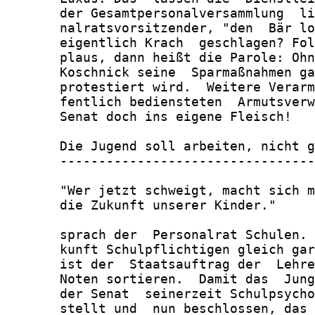
       der Gesamtpersonalversammlung  li
       nalratsvorsitzender, "den  Bär lo
       eigentlich Krach  geschlagen? Fol
       plaus, dann heißt die Parole: Ohn
       Koschnick seine  Sparmaßnahmen ga
       protestiert wird.  Weitere Verarm
       fentlich bediensteten  Armutsverw
       Senat doch ins eigene Fleisch!

       Die Jugend soll arbeiten, nicht g
       ---------------------------------
       "Wer jetzt schweigt, macht sich m
       die Zukunft unserer Kinder."

       sprach der  Personalrat Schulen. 
       kunft Schulpflichtigen gleich gar
       ist der  Staatsauftrag der  Lehre
       Noten sortieren.  Damit das  Jung
       der Senat  seinerzeit Schulpsycho
       stellt und  nun beschlossen, das 