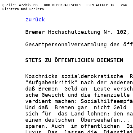
Quelle: Archiv MG - BRD DEMOKRATISCHES-LEBEN ALLGEMEIN - Von
Dichtern und Denkern
zurück
       Bremer Hochschulzeitung Nr. 102, 
       Gesamtpersonalversammlung des öff
       STETS ZU ÖFFENTLICHEN DIENSTEN
       Koschnicks sozialdemokratische  R
       "Aufgabenkritik" nach der anderen
       daß Bremen  Geld an  Leute versch
       sche Gewicht und die finanzielle 
       verdient machen: Sozialhilfeempfä
       Und daß  Bremen gar  nicht Geld  
       sich für  das Land lohnen: den na
       einen deutschen  Überseehafen... 
       sparen. Auch  im öffentlichen  Di
       Luxus. Das  lassen die  Dienstlei