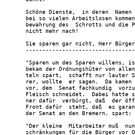
       Schöne Dienste,  in deren  Namen 
       bei so vielen Arbeitslosen kommen
       bewahrung des  Schrotts und die P
       nicht mehr nach!

       Sie sparen gar nicht, Herr Bürger
       ---------------------------------
       "Sparen um des Sparen willens, is
       bekam der Ordnungshüter von allen
       teln spart,  schafft nur lauter S
       rer, wollte  er sagen.  Da kamen 
       vor, dem  Senat fachkundig  vorzu
       Fleisch schneidet.  Dabei hatte s
       ner dafür  verbürgt, daß  der öff
       Front dafür  steht, daß  es garan
       der Senat an den Bremern. spart:

       "Der kleine  Mitarbeiter muß  nun
       schränkungen für die Bürger vor O