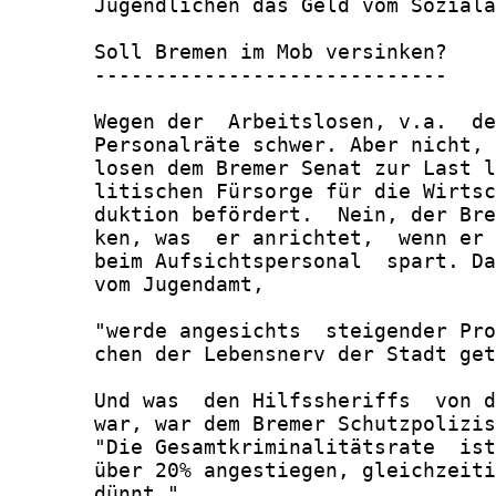
       Jugendlichen das Geld vom Soziala
       Soll Bremen im Mob versinken?

       -----------------------------

       Wegen der  Arbeitslosen, v.a.  de
       Personalräte schwer. Aber nicht, 
       losen dem Bremer Senat zur Last l
       litischen Fürsorge für die Wirtsc
       duktion befördert.  Nein, der Bre
       ken, was  er anrichtet,  wenn er 
       beim Aufsichtspersonal  spart. Da
       vom Jugendamt,

       "werde angesichts  steigender Pro
       chen der Lebensnerv der Stadt get
       Und was  den Hilfssheriffs  von d
       war, war dem Bremer Schutzpolizis
       "Die Gesamtkriminalitätsrate  ist
       über 20% angestiegen, gleichzeiti
       dünnt."
