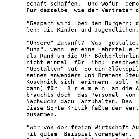
       schaft schaffen.  Und wofür  demo
       Für dasselbe, wie der Vertreter d
       "Gespart wird  bei den Bürgern; d
       len: die Kinder und Jugendlichen.
       "Unsere" Zukunft?  Was "gestaltet
       "uns", wenn  er eine Lehrstelle f
       als Rund-um-die-Uhr-Bäckerlehrlin
       nicht einmal  für  ihn;  geschwei
       "Gestalten" tut  so ein Glückspil
       seines Anwenders und Bremens Steu
       Koschnick sich  erinnern, soll  d
       dann) für   B r e m e n  an die A
       brauchts doch  das Personal  von 
       Nachwuchs dazu  anzuhalten. Das  
       Diese Sorte Kritik faßte der Vert
       zusammen:

       "Wer von der freien Wirtschaft Au
       mit gutem  Beispiel vorangehen.  