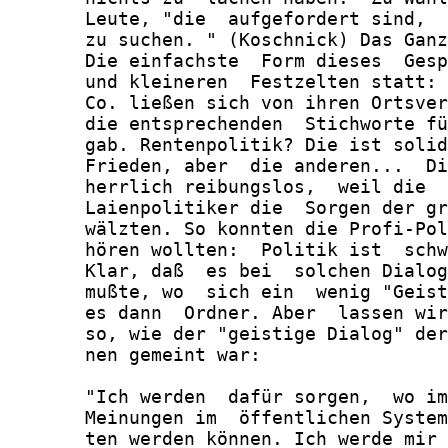
       Leute, "die  aufgefordert sind,  
       zu suchen. " (Koschnick) Das Ganz
       Die einfachste  Form dieses  Gesp
       und kleineren  Festzelten statt: 
       Co. ließen sich von ihren Ortsver
       die entsprechenden  Stichworte fü
       gab. Rentenpolitik? Die ist solid
       Frieden, aber  die anderen...  Di
       herrlich reibungslos,  weil die  
       Laienpolitiker die  Sorgen der gr
       wälzten. So konnten die Profi-Pol
       hören wollten:  Politik ist  schw
       Klar, daß  es bei  solchen Dialog
       mußte, wo  sich ein  wenig "Geist
       es dann  Ordner. Aber  lassen wir
       so, wie der "geistige Dialog" der
       nen gemeint war:

       "Ich werden  dafür sorgen,  wo im
       Meinungen im  öffentlichen System
       ten werden können. Ich werde mir 