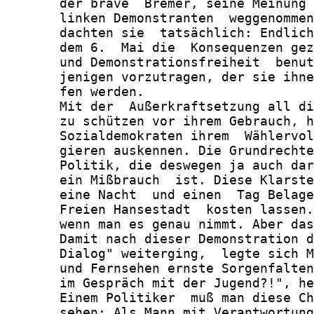
       der brave  Bremer, seine Meinung 
       linken Demonstranten  weggenommen
       dachten sie  tatsächlich: Endlich
       dem 6.  Mai die  Konsequenzen gez
       und Demonstrationsfreiheit  benut
       jenigen vorzutragen, der sie ihne
       fen werden.

       Mit der  Außerkraftsetzung all di
       zu schützen vor ihrem Gebrauch, h
       Sozialdemokraten ihrem  Wählervol
       gieren auskennen. Die Grundrechte
       Politik, die deswegen ja auch dar
       ein Mißbrauch  ist. Diese Klarste
       eine Nacht  und einen  Tag Belage
       Freien Hansestadt  kosten lassen.
       wenn man es genau nimmt. Aber das
       Damit nach dieser Demonstration d
       Dialog" weiterging,  legte sich M
       und Fernsehen ernste Sorgenfalten
       im Gespräch mit der Jugend?!", he
       Einem Politiker  muß man diese Ch
       sehen: Als Mann mit Verantwortung