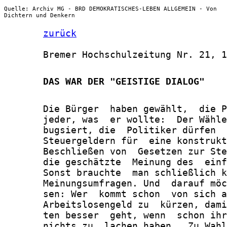
Quelle: Archiv MG - BRD DEMOKRATISCHES-LEBEN ALLGEMEIN - Von
Dichtern und Denkern
zurück
       Bremer Hochschulzeitung Nr. 21, 1
       DAS WAR DER "GEISTIGE DIALOG"
       Die Bürger  haben gewählt,  die P
       jeder, was  er wollte:  Der Wähle
       bugsiert, die  Politiker dürfen  
       Steuergeldern für  eine konstrukt
       Beschließen von  Gesetzen zur Ste
       die geschätzte  Meinung des  einf
       Sonst brauchte  man schließlich k
       Meinungsumfragen. Und  darauf möc
       sen: Wer  kommt schon  von sich a
       Arbeitslosengeld zu  kürzen, dami
       ten besser  geht, wenn  schon ihr
       nichts zu  lachen haben.  Zu Wahl