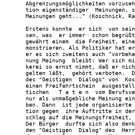
       Abgrenzungsmöglichkeiten vorzuseh
       tion eigenständiger  Meinungen, s
       Meinungen geht..." (Koschnick, Ra
       Erstens konnte  er sich  von sein
       sen, was  er immer  schon begrüßt
       gewährt einem  die Freiheit, eine
       monstrieren. Als Politiker hat er
       er es sich zweitens auch "vorbeha
       nung Meinung  bleibt: Wer sich mi
       kerei so ernst nimmt, daß er nich
       gelten läßt,  gehört verboten.  D
       des "Geistigen  Dialogs" von  Kos
       einen Freifahrtschein  ausgestell
       tischen   T a t e n  vom Berufsve
       nur als unmaßgebliche Meinung ein
       ben. Dann  ist jede organisierte 
       tion gegen  ihre Auftritte in der
       schlag auf die Meinungsfreiheit, 
       Der Bürger  durfte sich also denk
       den "Geistigen  Dialog" des  Herr