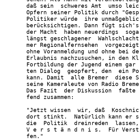
       daß sein  schweres Amt  umso leic
       Opfern seiner Politik durch "Gesp
       Politiker würde  ihre unmaßgeblic
       berücksichtigen. Dann fügt sich's
       der Macht  haben neuerdings  soga
       längst geschlagener  Wahlschlacht
       mer Regionalfernsehen  vorgezeigt
       ohne Voranmeldung und ohne bei de
       Erlaubnis nachzusuchen, in den Kl
       Fortbildung der Jugend einem gar 
       ten Dialog  geopfert, den  ein Po
       kann. Damit  alle Bremer  diese S
       seine Kameraleute von Radio Breme
       Das Fazit  der Diskussion  faßte 
       fend zusammen:

       "Jetzt wissen  wir, daß  Koschnic
       dort stinkt.  Natürlich kann er s
       die  Politik  dreinreden  lassen,
       V e r s t ä n d n i s.  Für Verst
       fen."
