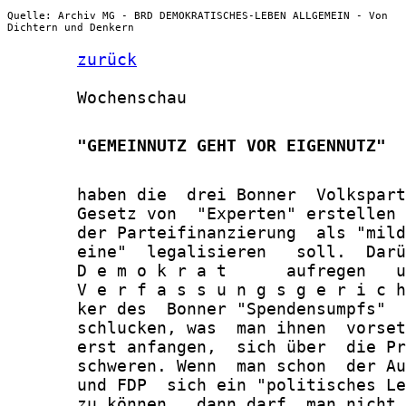
Quelle: Archiv MG - BRD DEMOKRATISCHES-LEBEN ALLGEMEIN - Von
Dichtern und Denkern
zurück
       Wochenschau

       "GEMEINNUTZ GEHT VOR EIGENNUTZ"
       haben die  drei Bonner  Volkspart
       Gesetz von  "Experten" erstellen 
       der Parteifinanzierung  als "mild
       eine"  legalisieren   soll.  Darü
       D e m o k r a t      aufregen   u
       V e r f a s s u n g s g e r i c h
       ker des  Bonner "Spendensumpfs"  
       schlucken, was  man ihnen  vorset
       erst anfangen,  sich über  die Pr
       schweren. Wenn  man schon  der Au
       und FDP  sich ein "politisches Le
       zu können,  dann darf  man nicht 