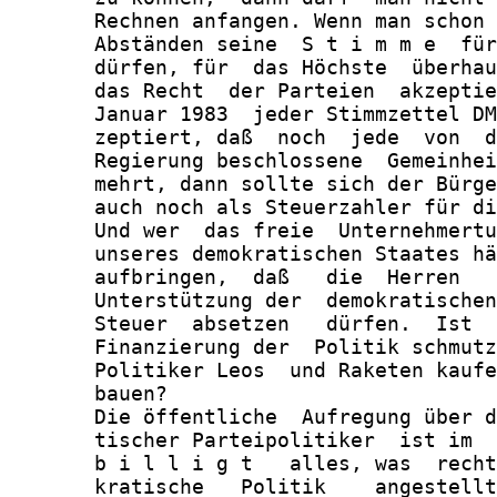
       Rechnen anfangen. Wenn man schon 
       Abständen seine  S t i m m e  für
       dürfen, für  das Höchste  überhau
       das Recht  der Parteien  akzeptie
       Januar 1983  jeder Stimmzettel DM
       zeptiert, daß  noch  jede  von  d
       Regierung beschlossene  Gemeinhei
       mehrt, dann sollte sich der Bürge
       auch noch als Steuerzahler für di
       Und wer  das freie  Unternehmertu
       unseres demokratischen Staates hä
       aufbringen,  daß   die  Herren   
       Unterstützung der  demokratischen
       Steuer  absetzen   dürfen.  Ist  
       Finanzierung der  Politik schmutz
       Politiker Leos  und Raketen kaufe
       bauen?

       Die öffentliche  Aufregung über d
       tischer Parteipolitiker  ist im  
       b i l l i g t   alles, was  recht
       kratische   Politik    angestellt