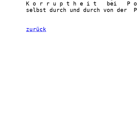
       K o r r u p t h e i t   bei   P o
       selbst durch und durch von der  P
zurück