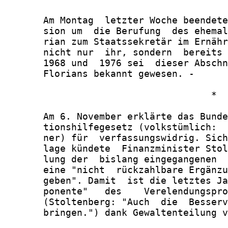
       Am Montag  letzter Woche beendete
       sion um  die Berufung  des ehemal
       rian zum Staatssekretär im Ernähr
       nicht nur  ihr, sondern  bereits 
       1968 und  1976 sei  dieser Abschn
       Florians bekannt gewesen. -

                                     *

       Am 6. November erklärte das Bunde
       tionshilfegesetz (volkstümlich:  
       ner) für  verfassungswidrig. Sich
       lage kündete  Finanzminister Stol
       lung der  bislang eingegangenen  
       eine "nicht  rückzahlbare Ergänzu
       geben". Damit  ist die letztes Ja
       ponente"   des    Verelendungspro
       (Stoltenberg: "Auch  die  Besserv
       bringen.") dank Gewaltenteilung v