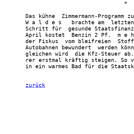
                                     *

       Das kühne  Zimmermann-Programm zu
       W a l d e s   brachte am  letzten
       Schritt für  gesunde Staatsfinanz
       April kostet  Benzin 2 Pf.  m e h
       der Fiskus  vom bleifreien  Stoff
       Autobahnen bewundert  werden könn
       gleichen wird  die Kfz-Steuer ab.
       rer erstmal kräftig steigen. So v
       in ein warmes Bad für die Staatsk
zurück