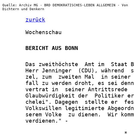
Quelle: Archiv MG - BRD DEMOKRATISCHES-LEBEN ALLGEMEIN - Von
Dichtern und Denkern
zurück
       Wochenschau

       BERICHT AUS BONN
       Das zweithöchste  Amt im  Staat B
       Herr Jenninger  (CDU), während  s
       zel, zum  zweiten Mal  in seiner 
       fall zu werden droht, es sei denn
       vertrat in  seiner Antrittsrede  
       Glaubwürdigkeit der  Politiker er
       chelei". Dagegen  stellte er  fes
       Volkswillen legitimierte Abgeordn
       serem Volke  zu dienen.  Wir komm
       verdienen." -

                                     *
